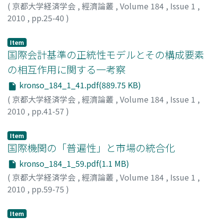
(
京都大学経済学会
,
經濟論叢
,
Volume 184
,
Issue 1
,
2010
,
pp.25-40
)
姜, 周亨
;
KONG, Juhyung
Item
国際会計基準の正統性モデルとその構成要素
の相互作用に関する一考察
kronso_184_1_41.pdf(889.75 KB)
(
京都大学経済学会
,
經濟論叢
,
Volume 184
,
Issue 1
,
2010
,
pp.41-57
)
真田, 正次
;
SANADA, Masatsugu
;
サナダ, マサツグ
Item
国際機関の「普遍性」と市場の統合化
kronso_184_1_59.pdf(1.1 MB)
(
京都大学経済学会
,
經濟論叢
,
Volume 184
,
Issue 1
,
2010
,
pp.59-75
)
池島, 祥文
;
IKEJIMA, Yoshifumi
;
イケジマ, ヨシフミ
Item