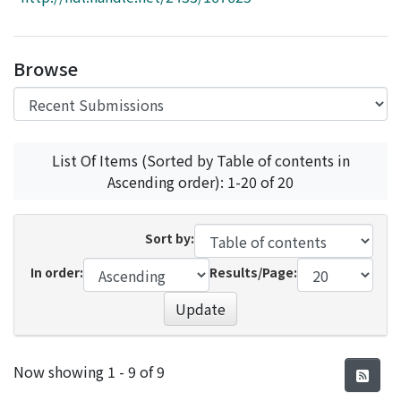
Access Statistics
Library Network
Browse
List Of Items (Sorted by Table of contents in
Ascending order): 1-20 of 20
Sort by:
In order:
Results/Page:
Update
Recent Submissions
Now showing
1 - 9 of 9