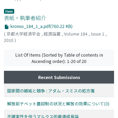
金江, 亮
;
形岡, 亮太郎
;
KANAE, Ryo
;
KATAOKA, Ryotaro
;
カナエ, リョウ
;
カタオカ, リョウタロウ
Item
表紙・執筆者紹介
kronso_184_1_a.pdf(760.22 KB)
(
京都大学経済学会
,
經濟論叢
,
Volume 184
,
Issue 1
,
2010
)
List Of Items (Sorted by Table of contents in
Ascending order): 1-20 of 20
Recent Submissions
国家間の嫉妬と競争 : アダム・スミスの処方箋
解放前チベット農奴制の状況と解放の効果について(3)
不確実性を伴うマルクス的最適成長論