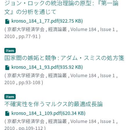
ジョン・ロックの統治理論の原型 : 『第一論
文』の分析を通じて
kronso_184_1_77.pdf(922.75 KB)
(
京都大学経済学会
,
經濟論叢
,
Volume 184
,
Issue 1
,
2010
,
pp.77-91
)
武井, 敬亮
;
TAKEI, Keisuke
;
タケイ, ケイスケ
Item
国家間の嫉妬と競争 : アダム・スミスの処方箋
kronso_184_1_93.pdf(935.92 KB)
(
京都大学経済学会
,
經濟論叢
,
Volume 184
,
Issue 1
,
2010
,
pp.93-108
)
木宮, 正裕
;
KIMIYA, Masahiro
;
キミヤ, マサヒロ
Item
不確実性を伴うマルクス的最適成長論
kronso_184_1_109.pdf(620.34 KB)
(
京都大学経済学会
,
經濟論叢
,
Volume 184
,
Issue 1
,
2010
,
pp.109-112
)