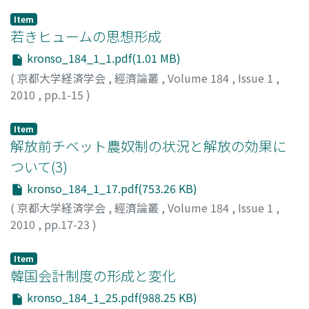
Item
若きヒュームの思想形成
kronso_184_1_1.pdf(1.01 MB)
(
京都大学経済学会
,
經濟論叢
,
Volume 184
,
Issue 1
,
2010
,
pp.1-15
)
田中, 秀夫
;
TANAKA, Hideo
;
タナカ, ヒデオ
Item
解放前チベット農奴制の状況と解放の効果に
ついて(3)
kronso_184_1_17.pdf(753.26 KB)
(
京都大学経済学会
,
經濟論叢
,
Volume 184
,
Issue 1
,
2010
,
pp.17-23
)
大西, 広
;
ONISHI, Hiroshi
;
オオニシ, ヒロシ
Item
韓国会計制度の形成と変化
kronso_184_1_25.pdf(988.25 KB)