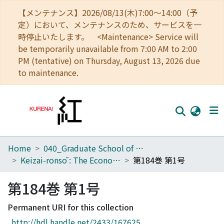
【メンテナンス】2026/08/13(木)7:00～14:00（予
定）において、メンテナンスのため、サービスを一
時停止いたします。 <Maintenance> Service will
be temporarily unavailable from 7:00 AM to 2:00
PM (tentative) on Thursday, August 13, 2026 due
to maintenance.
Home
040_Graduate School of Economics
Home
Keizai-ronsō : The Economic Review
第184巻 第1号
Communities
第184巻 第1号
Browse
Permanent URI for this collection
Download Ranking
http://hdl.handle.net/2433/167625