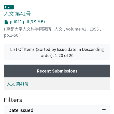
Item
人文 第41号
jid041.pdf(3.9 MB)
(
京都大学人文科学研究所
,
人文
,
Volume 41
,
1995
,
pp.1-50
)
List Of Items (Sorted by Issue date in Descending
order): 1-20 of 20
Recent Submissions
人文 第41号
Filters
Date issued