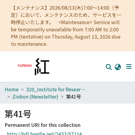
【メンテナンス】2026/08/13(木)7:00～14:00（予
定）において、メンテナンスのため、サービスを一
時停止いたします。 <Maintenance> Service will
be temporarily unavailable from 7:00 AM to 2:00
PM (tentative) on Thursday, August 13, 2026 due
to maintenance.
Home
320_Institute for Research in Humanities
Home
Zinbun (Newsletter)
第41号
Communities
第41号
Browse
Permanent URI for this collection
Download Ranking
http://hdl.handle.net/2433/57114