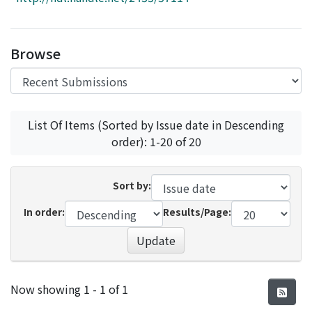
Access Statistics
Library Network
Browse
List Of Items (Sorted by Issue date in Descending
order): 1-20 of 20
Sort by:
In order:
Results/Page:
Update
Recent Submissions
Now showing
1 - 1 of 1