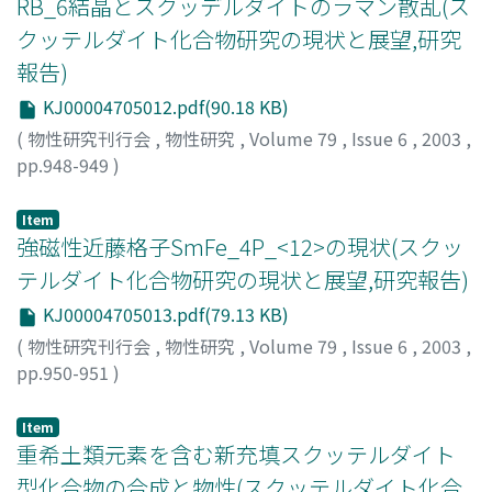
RB_6結晶とスクッデルダイトのラマン散乱(ス
クッテルダイト化合物研究の現状と展望,研究
報告)
KJ00004705012.pdf(90.18 KB)
(
物性研究刊行会
,
物性研究
,
Volume 79
,
Issue 6
,
2003
,
pp.948-949
)
宇田川, 政行
;
Udagawa, Masayuki
;
ウダガワ, マサユキ
Item
強磁性近藤格子SmFe_4P_<12>の現状(スクッ
テルダイト化合物研究の現状と展望,研究報告)
KJ00004705013.pdf(79.13 KB)
(
物性研究刊行会
,
物性研究
,
Volume 79
,
Issue 6
,
2003
,
pp.950-951
)
武田, 直也
;
Takeda, Naoya
;
タケダ, ナオヤ
Item
重希土類元素を含む新充填スクッテルダイト
型化合物の合成と物性(スクッテルダイト化合