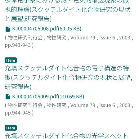
視的理論(スクッテルダイト化合物研究の現状
と展望,研究報告)
KJ00004705008.pdf(60.05 KB)
(
物性研究刊行会
,
物性研究
,
Volume 79
,
Issue 6
,
2003
,
pp.943-943
)
紺谷, 浩
;
Kontani, Hiroshi
;
コンタニ, ヒロシ
Item
充填スクッテルダイト化合物の電子構造の特
徴(スクッテルダイト化合物研究の現状と展望,
研究報告)
KJ00004705009.pdf(110.69 KB)
(
物性研究刊行会
,
物性研究
,
Volume 79
,
Issue 6
,
2003
,
pp.944-945
)
播磨, 尚朝
;
Harima, Hisatomo
;
ハリマ, ヒサトモ
Item
充填スクッテルダイト化合物の光学スペクト