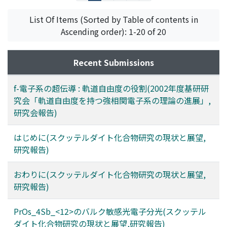
カネ
;
フジモリ
;
マミヤ
;
オカモト
;
フジモリ
;
ナガモト
;
コヤ
ナギ
List Of Items (Sorted by Table of contents in
Ascending order): 1-20 of 20
Recent Submissions
f-電子系の超伝導 : 軌道自由度の役割(2002年度基研研
究会「軌道自由度を持つ強相関電子系の理論の進展」,
研究会報告)
はじめに(スクッテルダイト化合物研究の現状と展望,
研究報告)
おわりに(スクッテルダイト化合物研究の現状と展望,
研究報告)
PrOs_4Sb_<12>のバルク敏感光電子分光(スクッテル
ダイト化合物研究の現状と展望,研究報告)