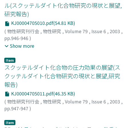
ル(スクッテルダイト化合物研究の現状と展望,
研究報告)
KJ00004705010.pdf(54.81 KB)
(
物性研究刊行会
,
物性研究
,
Volume 79
,
Issue 6
,
2003
,
pp.946-946
)
松波, 雅治
;
陳, 林
;
西, 龍彦
;
岡村, 英一
;
難波, 孝夫
;
木村, 真
Show more
一
;
関根, ちひろ
;
城谷, 一民
;
松田, 達磨
;
菅原, 仁
;
佐藤, 英
行
;
Matsunami, Masaharu
;
Nishi, Tatsuhiko
;
Okamura,
Item
Hidekazu
;
Namba, Takao
;
Kimura, Shinichi
;
Sekine,
スクッテルダイト化合物の圧力効果の展望(ス
Chihiro
;
Shirotani, Ichimin
;
Matsuda, Tatsuma
;
クッテルダイト化合物研究の現状と展望,研究
Sugawara, Hitoshi
;
Sato, Hideyuki
;
マツナミ, マサハル
;
報告)
ニシ, タツヒコ
;
オカムラ, ヒデカズ
;
ナンバ, タカオ
;
キム
ラ, シンイチ
;
セキネ, チヒロ
;
シロタニ, イチミン
;
マツダ,
KJ00004705011.pdf(46.35 KB)
タツマ
;
スガワラ, ヒトシ
;
サトウ, ヒデユキ
(
物性研究刊行会
,
物性研究
,
Volume 79
,
Issue 6
,
2003
,
pp.947-947
)
上床, 美也
;
辺土, 正人
;
Uwatoko, Yoshiya
;
Hedo, Masato
;
ウワトコ, ヨシヤ
;
ヘド, マサト
Item