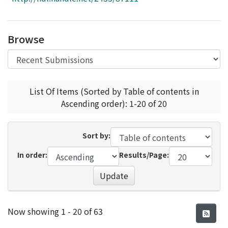
Access Statistics
Library Network
Browse
List Of Items (Sorted by Table of contents in
Ascending order): 1-20 of 20
Sort by:
In order:
Results/Page:
Update
Recent Submissions
Now showing
1 - 20 of 63