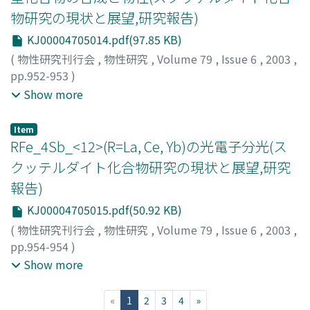
物研究の現状と展望,研究報告)
KJ00004705014.pdf(97.85 KB)
(
物性研究刊行会
,
物性研究
,
Volume 79
,
Issue 6
,
2003
,
pp.952-953
)
城谷, 一民
;
関根, ちひろ
;
松平, 和之
;
李, 哲虎
;
Shirotani,
Show more
Ichimin
;
Sekine, Chihiro
;
Matsuhira, Kazuyuki
;
シロタニ,
イチミン
;
セキネ, チヒロ
;
マツヒラ, カズユキ
Item
RFe_4Sb_<12>(R=La, Ce, Yb)の光電子分光(ス
クッテルダイト化合物研究の現状と展望,研究
報告)
KJ00004705015.pdf(50.92 KB)
(
物性研究刊行会
,
物性研究
,
Volume 79
,
Issue 6
,
2003
,
pp.954-954
)
岡根, 哲夫
;
藤森, 伸一
;
間宮, 一敏
;
岡本, 淳
;
藤森, 淳
;
長本,
Show more
泰征
;
小柳, 剛
;
Okane, T.
;
Fujimori, S.-i.
;
Mamiya, K.
;
Okamoto, J.
;
Fujimori, A.
;
Nagamoto, Y.
;
Koyanagi, T.
;
オ
(current)
«
1
2
3
4
»