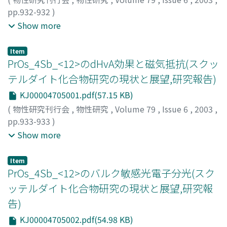
pp.932-932
)
田山, 孝
;
榊原, 俊郎
;
菅原, 仁
;
青木, 勇二
;
佐藤, 英行
;
Show more
Tayama, Takashi
;
Sakakibara, Toshiro
;
Sugawara,
Hitoshi
;
Aoki, Yuji
;
Sato, Hideyuki
;
タヤマ, タカシ
;
サカ
Item
キバラ, トシロウ
;
スガワラ, ヒトシ
;
アオキ, ユウジ
;
サト
PrOs_4Sb_<12>のdHvA効果と磁気抵抗(スクッ
ウ, ヒデユキ
テルダイト化合物研究の現状と展望,研究報告)
KJ00004705001.pdf(57.15 KB)
(
物性研究刊行会
,
物性研究
,
Volume 79
,
Issue 6
,
2003
,
pp.933-933
)
菅原, 仁
;
大崎, 舟司
;
Saha, S. R
;
倉持, 英一
;
小林, 未希
;
並
Show more
木, 孝洋
;
青木, 勇二
;
佐藤, 英行
;
稲田, 佳彦
;
宍戸, 寛明
;
摂
待, 力生
;
大貫, 惇睦
;
播磨, 尚朝
;
Sugawara, Hitoshi
;
Osaki,
Item
Shuji
;
Kuramochi, Eiichi
;
Kobayashi, Miki
;
Namiki,
PrOs_4Sb_<12>のバルク敏感光電子分光(スク
Takahiro
;
Aoki, Yuji
;
Sato, Hideyuki
;
Inada, Yoshihiko
;
ッテルダイト化合物研究の現状と展望,研究報
Shishido, Hiroaki
;
Settai, Rikio
;
Onuki, Yoshichika
;
告)
Harima, Hisatomo
;
スガワラ, ヒトシ
;
オオサキ, シュウジ
;
クラモチ, エイイチ
;
コバヤシ, ミキ
;
ナミキ, タカヒロ
;
ア
KJ00004705002.pdf(54.98 KB)