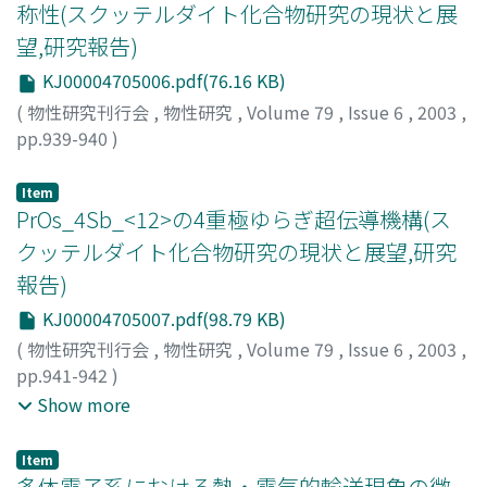
ブネ, シュウジ
;
スガワラ, ヒトシ
;
サトウ, ヒデユキ
称性(スクッテルダイト化合物研究の現状と展
望,研究報告)
KJ00004705006.pdf(76.16 KB)
(
物性研究刊行会
,
物性研究
,
Volume 79
,
Issue 6
,
2003
,
pp.939-940
)
御領, 潤
;
Goryo, Jun
;
ゴリョウ, ジュン
Item
PrOs_4Sb_<12>の4重極ゆらぎ超伝導機構(ス
クッテルダイト化合物研究の現状と展望,研究
報告)
KJ00004705007.pdf(98.79 KB)
(
物性研究刊行会
,
物性研究
,
Volume 79
,
Issue 6
,
2003
,
pp.941-942
)
三宅, 和正
;
河野, 浩
;
播磨, 尚朝
;
Miyake, Kazumasa
;
Kono,
Show more
Hiroshi
;
Harima, Hisatomo
;
ミヤケ, カズマサ
;
コウノ, ヒ
ロシ
;
ハリマ, ヒサトモ
Item
多体電子系における熱・電気的輸送現象の微