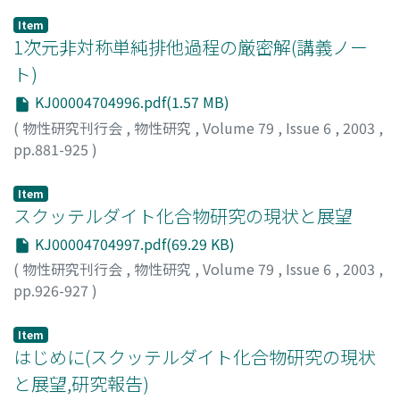
Item
1次元非対称単純排他過程の厳密解(講義ノー
ト)
KJ00004704996.pdf(1.57 MB)
(
物性研究刊行会
,
物性研究
,
Volume 79
,
Issue 6
,
2003
,
pp.881-925
)
笹本, 智弘
;
Sasamoto, Tomohiro
;
ササモト, トモヒロ
Item
スクッテルダイト化合物研究の現状と展望
KJ00004704997.pdf(69.29 KB)
(
物性研究刊行会
,
物性研究
,
Volume 79
,
Issue 6
,
2003
,
pp.926-927
)
Item
はじめに(スクッテルダイト化合物研究の現状
と展望,研究報告)