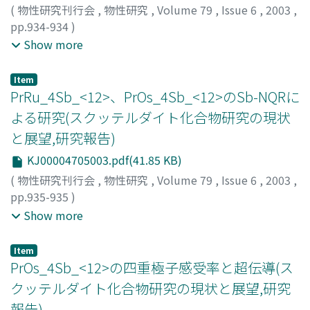
オキ, ユウジ
;
サトウ, ヒデユキ
;
イナダ, ヨシヒコ
;
シシド,
(
物性研究刊行会
,
物性研究
,
Volume 79
,
Issue 6
,
2003
,
ヒロアキ
;
セッタイ, リキオ
;
オオヌキ, ヨシチカ
;
ハリマ,
pp.934-934
)
ヒサトモ
山崎, 篤志
;
今田, 真
;
桝田, 哲男
;
東谷, 篤志
;
鴻池, 光一朗
;
Show more
関山, 明
;
難波, 孝夫
;
大崎, 舟司
;
菅原, 仁
;
佐藤, 英行
;
播磨,
尚朝
;
菅, 滋正
;
Yamasaki, Atsushi
;
Imada, Shin
;
Masuda,
Item
Tetsuo
;
Higashitani, Atsushi
;
Konoike, Koichiro
;
PrRu_4Sb_<12>、PrOs_4Sb_<12>のSb-NQRに
Sekiyama, Akira
;
Namba, Takao
;
Osaki, Shuji
;
Sugawara,
よる研究(スクッテルダイト化合物研究の現状
Hitoshi
;
Sato, Hideyuki
;
Harima, Hisatomo
;
Suga,
と展望,研究報告)
Shigemasa
;
ヤマサキ, アツシ
;
イマダ, シン
;
マスダ, テツ
オ
;
ヒガシタニ, アツシ
;
コウノイケ, コウイチロウ
;
セキヤ
KJ00004705003.pdf(41.85 KB)
マ, アキラ
;
ナンバ, タカオ
;
オオサキ, シュウジ
;
スガワラ,
(
物性研究刊行会
,
物性研究
,
Volume 79
,
Issue 6
,
2003
,
ヒトシ
;
サトウ, ヒデユキ
;
ハリマ, ヒサトモ
;
スガ, シゲマ
pp.935-935
)
サ
與儀, 護
;
小手川, 恒
;
今村, 洋寿
;
鄭, 国慶
;
北岡, 良雄
;
大崎,
Show more
舟司
;
菅原, 仁
;
青木, 勇二
;
佐藤, 英行
;
Yogi, M.
;
Kotegawa,
H.
;
Imamura, Y.
;
Zheng, G. -q.
;
Kitaoka, Y.
;
Ohsaki, S.
;
Item
Sugawara, H.
;
Aoki.Y
;
Sato, H.
;
ヨギ
;
コテガワ
;
イマムラ
;
PrOs_4Sb_<12>の四重極子感受率と超伝導(ス
キタオカ
;
オオサキ
;
スガワラ
;
アオキ
;
サトウ
クッテルダイト化合物研究の現状と展望,研究
報告)