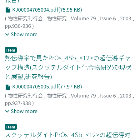
KJ00004705004.pdf(75.95 KB)
(
物性研究刊行会
,
物性研究
,
Volume 79
,
Issue 6
,
2003
,
pp.936-936
)
根本, 祐一
;
間, 広文
;
坂井, 一浩
;
後藤, 輝孝
;
菅原, 仁
;
佐藤,
Show more
英行
;
Nemoto, Yuichi
;
Hazama, Hirofumi
;
Sakai,
Kazuhiro
;
Goto, Terutaka
;
Sugawara, Hitoshi
;
Sato,
Item
Hideyuki
;
ネモト, ユウイチ
;
ハザマ, ヒロフミ
;
サカイ, カ
熱伝導率で見たPrOs_4Sb_<12>の超伝導ギャ
ズヒロ
;
ゴトウ, テルタカ
;
スガワラ, ヒトシ
;
サトウ, ヒデ
ップ構造(スクッテルダイト化合物研究の現状
ユキ
と展望,研究報告)
KJ00004705005.pdf(77.97 KB)
(
物性研究刊行会
,
物性研究
,
Volume 79
,
Issue 6
,
2003
,
pp.937-938
)
井澤, 公一
;
仲島, 康行
;
松田, 祐司
;
大船, 舟司
;
菅原, 仁
;
佐
Show more
藤, 英行
;
Izawa, Koichi
;
Nakajima, Yasuyuki
;
Matsuda,
Yuji
;
Obune, Shuji
;
Sugawara, Hitoshi
;
Sato, Hideyuki
;
Item
イザワ, コウイチ
;
ナカジマ, ヤスユキ
;
マツダ, ユウジ
;
オオ
スクッテルダイトPrOs_4Sb_<12>の超伝導対