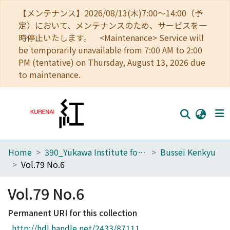
【メンテナンス】2026/08/13(木)7:00～14:00（予
定）において、メンテナンスのため、サービスを一
時停止いたします。 <Maintenance> Service will
be temporarily unavailable from 7:00 AM to 2:00
PM (tentative) on Thursday, August 13, 2026 due
to maintenance.
Home
390_Yukawa Institute for Theoretical Physics
Bussei Kenkyu
Home
Vol.79 No.6
Communities
Vol.79 No.6
Browse
Permanent URI for this collection
Download Ranking
http://hdl.handle.net/2433/87111