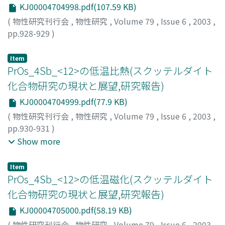
KJ00004704998.pdf(107.59 KB)
(
物性研究刊行会
,
物性研究
,
Volume 79
,
Issue 6
,
2003
,
pp.928-929
)
播磨, 尚朝
;
Harima, Hisatomo
;
ハリマ, ヒサトモ
Item
PrOs_4Sb_<12>の低温比熱(スクッテルダイト
化合物研究の現状と展望,研究報告)
KJ00004704999.pdf(77.9 KB)
(
物性研究刊行会
,
物性研究
,
Volume 79
,
Issue 6
,
2003
,
pp.930-931
)
青木, 勇二
;
並木, 孝洋
;
大崎, 舟司
;
Saha, S. R.
;
菅原, 仁
;
佐
Show more
藤, 英行
;
Aoki, Y.
;
Namiki, T.
;
Ohsaki, S.
;
Sugawara, H.
;
Sato, H.
;
アオキ
;
ナミキ
;
オオサキ
;
スガワラ
;
サトウ
Item
PrOs_4Sb_<12>の低温磁化(スクッテルダイト
化合物研究の現状と展望,研究報告)
KJ00004705000.pdf(58.19 KB)
(
物性研究刊行会
,
物性研究
,
Volume 79
,
Issue 6
,
2003
,