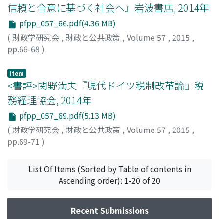
信頼と合意に基づく社会へ』岩波書店, 2014年
pfpp_057_66.pdf(4.36 MB)
(
財政学研究会
,
財政と公共政策
,
Volume 57
,
2015
,
pp.66-68
)
藤, 貴子
;
To, Takako
;
トウ, タカコ
Item
<書評>関野満夫『現代ドイツ税制改革論』税
務経理協会, 2014年
pfpp_057_69.pdf(5.13 MB)
(
財政学研究会
,
財政と公共政策
,
Volume 57
,
2015
,
pp.69-71
)
玉岡, 雅之
;
Tamaoka, Masayuki
;
タマオカ, マサユキ
List Of Items (Sorted by Table of contents in
Ascending order): 1-20 of 20
Recent Submissions