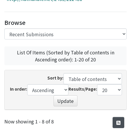
Access Statistics
Library Network
Browse
List Of Items (Sorted by Table of contents in
Ascending order): 1-20 of 20
Sort by:
In order:
Results/Page:
Update
Recent Submissions
Now showing
1 - 8 of 8