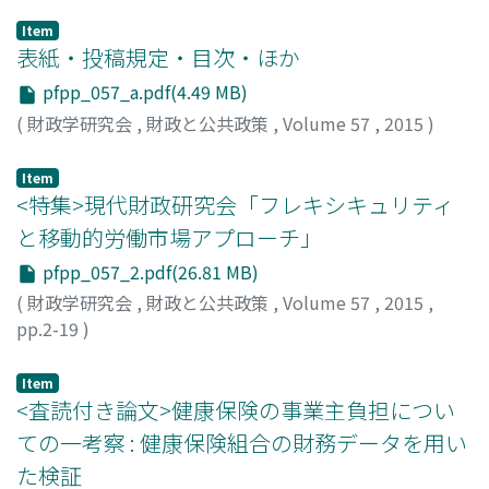
Item
表紙・投稿規定・目次・ほか
pfpp_057_a.pdf(4.49 MB)
(
財政学研究会
,
財政と公共政策
,
Volume 57
,
2015
)
Item
<特集>現代財政研究会「フレキシキュリティ
と移動的労働市場アプローチ」
pfpp_057_2.pdf(26.81 MB)
(
財政学研究会
,
財政と公共政策
,
Volume 57
,
2015
,
pp.2-19
)
若森, 章孝
;
Wakamori, Fumitaka
;
ワカモリ, フミタカ
Item
<査読付き論文>健康保険の事業主負担につい
ての一考察 : 健康保険組合の財務データを用い
た検証