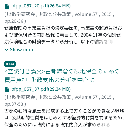
pfpp_057_20.pdf(26.84 MB)
(
財政学研究会
,
財政と公共政策
,
Volume 57
,
2015
,
pp.20-36
)
吉田, あつし
健康保険の事業主負担の決定要因を, 事業主の超過負担お
;
牛, 冰
;
Yoshida, Atsushi
;
Niu, Bing
;
ヨシダ,
アツシ
よび健保組合の内部留保に着目して, 2004-11年の個別健
;
ギュウ, ヒョウ
康保険組合の財務データから分析し, 以下の結論を得た. 1)
従業員への非課税の現物給付が増えれば, 事業主負担も大
Show more
きくなってくる. このため, 健康保健事業費や付加給付と事
業主負担部分に正の関係が生じる. 2）事業主は, 従業員へ
Item
の現物給付とならない拠出金部分について, 従業員より多
<査読付き論文>古都鎌倉の緑地保全のための
く負担しようとはしない. 3) 標準報酬が高く, 従業員の直
費用負担 : 財政支出の分析を中心に
面する限界税率が高い企業ほど, 所属する健保組合の内部
pfpp_057_37.pdf(29.34 MB)
留保が大きくなる. このような企業の健康保険組合では, 積
立金は, Tax Shelterとして機能し, 拠出金増には, 積立金取
(
財政学研究会
,
財政と公共政策
,
Volume 57
,
2015
,
り崩しで対処できる. 4）事業主負担の帰着問題が発生する
pp.37-53
)
のは拠出金部分に限られるが, 期間中組合は積立金のスト
吉村, 武洋
古都の独特な風土を形成する上で欠くことができない緑地
;
Yoshimura, Takehiro
;
ヨシムラ, タケヒロ
ック調整で対処したため, 短期的には賃金への帰着は観測
は, 公共財的性質をはじめとする経済的特質を有するため,
されなかった.
保全のためには政府による政策的介入が求められる. しか