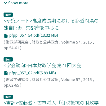
しこのような介入にはそのための財源が必要であり, どの
Show more
ような論理から調達するかが課題となる. 本稿は, 所有者の
権利配分, およびそれを前提とした政策手段と費用負担の
Item
あり方について概念的に整理したうえで, 大きな役割を担
<研究ノート>高度成長期における都道府県の
っていると考えられる政府の財政支出とその財源を鎌倉市
独自財源 : 京都府を中心に
の事例から検証し, 費用負担の現状と課題を明らかにした.
pfpp_057_54.pdf(13.32 MB)
(
財政学研究会
,
財政と公共政策
,
Volume 57
,
2015
,
pp.54-61
)
朱, 然
;
Zhu, Ran
;
シュ, ラン
Item
<学会動向>日本財政学会 第71回大会
pfpp_057_62.pdf(5.89 MB)
(
財政学研究会
,
財政と公共政策
,
Volume 57
,
2015
,
pp.62-65
)
槌田, 洋
;
Tsuchida, Yo
;
ツチダ, ヨウ
Item
<書評>佐藤滋・古市将人『租税抵抗の財政学 :