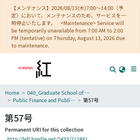
【メンテナンス】2026/08/13(木)7:00～14:00（予
定）において、メンテナンスのため、サービスを一
時停止いたします。 <Maintenance> Service will
be temporarily unavailable from 7:00 AM to 2:00
PM (tentative) on Thursday, August 13, 2026 due
to maintenance.
Home
040_Graduate School of Economics
Home
Public Finance and Public Policy
第57号
Communities
第57号
Browse
Permanent URI for this collection
Download Ranking
http://hdl.handle.net/2433/212481