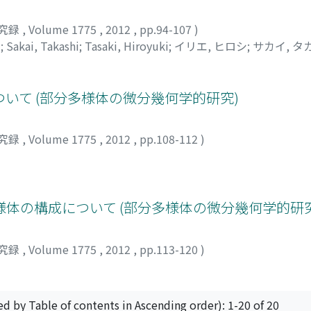
究録
,
Volume 1775
,
2012
,
pp.94-107
)
i
;
Sakai, Takashi
;
Tasaki, Hiroyuki
;
イリエ, ヒロシ
;
サカイ, タ
について (部分多様体の微分幾何学的研究)
究録
,
Volume 1775
,
2012
,
pp.108-112
)
体の構成について (部分多様体の微分幾何学的研究
究録
,
Volume 1775
,
2012
,
pp.113-120
)
ed by Table of contents in Ascending order): 1-20 of 20