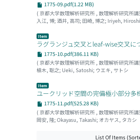
1775-09.pdf(1.22 MB)
(
京都大学数理解析研究所
,
数理解析研究所講
入江, 博
;
酒井, 高司
;
田崎, 博之
;
Iriyeh, Hirosh
キ
Item
ラグランジュ交叉とleaf-wise交叉
1775-10.pdf(386.11 KB)
(
京都大学数理解析研究所
,
数理解析研究所講
植木, 聡之
;
Ueki, Satoshi
;
ウエキ, サトシ
Item
ユークリッド空間の完備極小部分多様
1775-11.pdf(525.28 KB)
(
京都大学数理解析研究所
,
数理解析研究所講
岡安, 隆
;
Okayasu, Takashi
;
オカヤス, タカシ
List Of Items (Sort