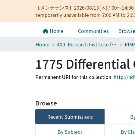
【メンテナンス】2026/08/13(木)7:00～14
temporarily unavailable from 7:00 AM to 2:0
Home
Communities
Brows
Home
400_Research Institute for Mathematical Sciences
RIM
1775 Differentia
Permanent URI for this collection
http://hd
Browse
Recent Submissions
By
By Subject
By Cla