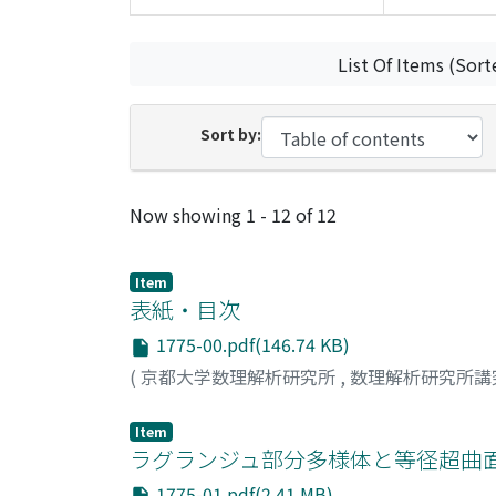
List Of Items (Sort
Sort by:
Recent Submissions
Now showing
1 - 12 of 12
Item
表紙・目次
1775-00.pdf(146.74 KB)
(
京都大学数理解析研究所
,
数理解析研究所講
Item
ラグランジュ部分多様体と等径超曲面の
1775-01.pdf(2.41 MB)