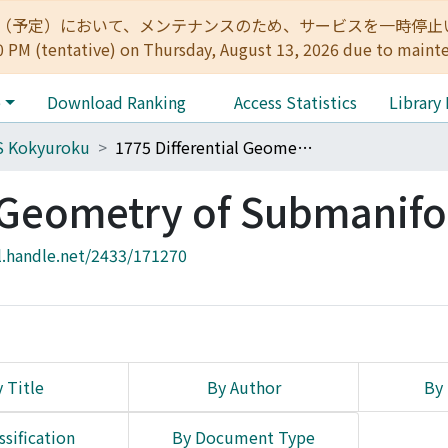
:00（予定）において、メンテナンスのため、サービスを一時停止いたします。 
0 PM (tentative) on Thursday, August 13, 2026 due to maint
e
Download Ranking
Access Statistics
Library
S Kokyuroku
1775 Differential Geometry of Submanifolds
l Geometry of Submanifo
l.handle.net/2433/171270
 Title
By Author
By 
ssification
By Document Type