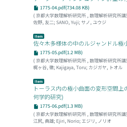
1775-04.pdf(734.08 KB)
(
京都大学数理解析研究所
,
数理解析研究所講
佐野, 友二
;
SANO, Yuji
;
サノ, ユウジ
Item
佐々木多様体の中のルジャンドル極小
1775-05.pdf(1.2 MB)
(
京都大学数理解析研究所
,
数理解析研究所講
梶ヶ谷, 徹
;
Kajigaya, Toru
;
カジガヤ, トオル
Item
トーラス内の極小曲面の変形空間上のspecia
何学的研究)
1775-06.pdf(1.3 MB)
(
京都大学数理解析研究所
,
数理解析研究所講
江尻, 典雄
;
Ejiri, Norio
;
エジリ, ノリオ