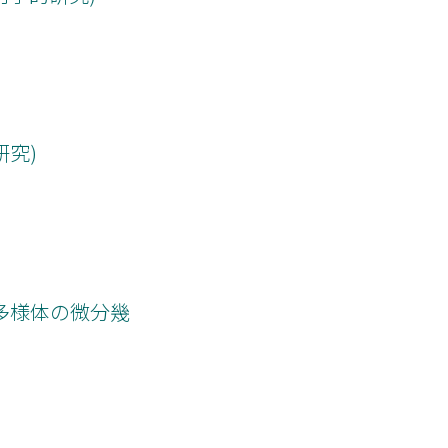
究)
(部分多様体の微分幾