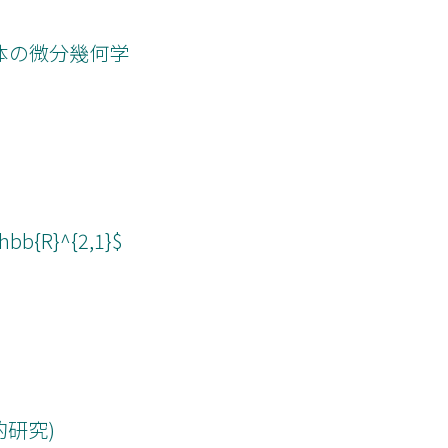
体の微分幾何学
bb{R}^{2,1}$
的研究)