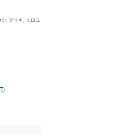
カシ
;
タサキ, ヒロユ
)