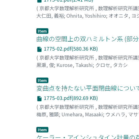
(
京都大学数理解析研究所
,
数理解析研究所講
大仁田, 義裕
;
Ohnita, Yoshihiro
;
オオニタ, ヨ
Item
曲線の空間上の双ハミルトン系 (部
1775-02.pdf(580.36 KB)
(
京都大学数理解析研究所
,
数理解析研究所講
黒瀬, 俊
;
Kurose, Takashi
;
クロセ, タカシ
Item
変曲点を持たない平面閉曲線について
1775-03.pdf(892.69 KB)
(
京都大学数理解析研究所
,
数理解析研究所講
梅原, 雅顕
;
Umehara, Masaaki
;
ウメハラ, マ
Item
ケーラー・アインシュタイン計量の存