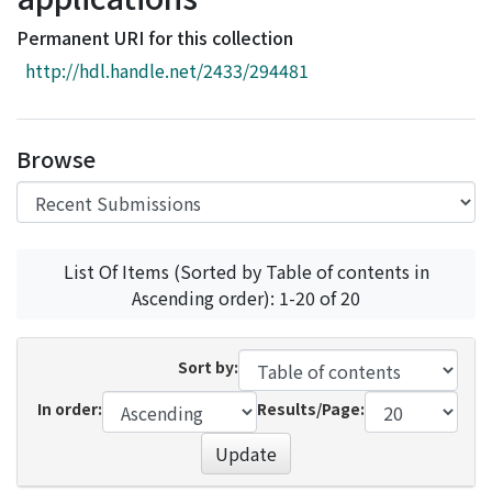
Access Statistics
Permanent URI for this collection
Library Network
http://hdl.handle.net/2433/294481
Browse
List Of Items (Sorted by Table of contents in
Ascending order): 1-20 of 20
Sort by:
In order:
Results/Page:
Update