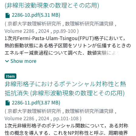
(非線形波動現象の数理とその応用)
2286-10.pdf(5.31 MB)
(
京都大学数理解析研究所
,
数理解析研究所講究録
,
Volume 2286
,
2024
,
pp.89-100
)
高津, 昌希
1次元Fermi-Pasta-Ulam-Tsingou(FPUT)格子において，
;
吉村, 和之
;
Takatsu, Masaki
;
Yoshimura,
Kazuyuki
熱的振動状態にある格子区間をソリトンが伝播するときの
エネルギー減衰過程について調べた．数値実験により，ソ
リトンのエネルギー減衰率について，冪乗則∆E/Eᵢₙ ∝ Eᵢₙᶜ
Show more
を見出した．ここで，Eᵢₙは熱振動区間に入射するソリトン
のエネルギー，∆Eは区間前後のエネルギー変化量，
Item
c≃1.62は定数である．さらに，この冪乗則に基づき，ソ
非線形格子におけるポテンシャル対称性と熱
リトン減衰過程を記述する理論を構築した．また，1次元
抵抗消失 (非線形波動現象の数理とその応用)
FPUT格子は異常熱伝導を示し，熱伝導率kと格子サイズN
2286-11.pdf(3.87 MB)
の間に冪乗則k∝[α]N, α≃0.4が成り立つことが知られてい
る．上述のソリトン減衰理論より，異常熱伝導の冪乗測
(
京都大学数理解析研究所
,
数理解析研究所講究録
,
k∝[α]N，および，指数の値α≃0.4を導けることを示す．
Volume 2286
,
2024
,
pp.101-108
)
吉村, 和之
1次元非線形格子のポテンシャル関数について，ある対称
;
土井, 祐介
;
北村, 智哉
;
Yoshimura, Kazuyuki
;
Doi, Yusuke
性の概念を導人する．これをNP対称性と呼ぶ．周期境界
;
Kitamura, Tomoya