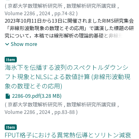
(
京都大学数理解析研究所
,
数理解析研究所講究録
,
Volume 2286
,
2024
,
pp.74-82
)
大貫, 陽平
2023年10月11日から13日に開催されましたRIMS研究集会
;
Onuki, Yohei
「非線形波動現象の数理とその応用」で講演した標題の研
究について，本稿では線形解析の理論的基礎と非線形計算
の技法をまとめます．シミュレーションの具体的な結果
Show more
は，原著論文[1, 2]をご参照ください．
Item
海氷下を伝播する波列のスペクトルダウンシ
フト現象とNLSによる数値計算 (非線形波動現
象の数理とその応用)
2286-09.pdf(3.28 MB)
(
京都大学数理解析研究所
,
数理解析研究所講究録
,
Volume 2286
,
2024
,
pp.83-88
)
佐藤, 公哉
;
早稲田, 卓爾
;
Sato, Koya
;
Waseda, Takuji
Item
FPUT格子における異常熱伝導とソリトン減衰