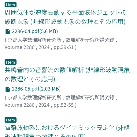
Item
周囲気体が速度振動する平面液体ジェットの
破断現象 (非線形波動現象の数理とその応用)
2286-04.pdf(5.6 MB)
(
京都大学数理解析研究所
,
数理解析研究所講究録
,
Volume 2286
,
2024
,
pp.39-51
)
吉永, 隆夫
;
藤原, 邦夫
;
Yoshinaga, Takao
;
Fujiwara, Kunio
Item
共鳴管内の音響流の数値解析 (非線形波動現象
の数理とその応用)
2286-05.pdf(2.03 MB)
(
京都大学数理解析研究所
,
数理解析研究所講究録
,
Volume 2286
,
2024
,
pp.52-55
)
矢野, 猛
;
Yano, Takeru
Item
電離波動系におけるダイナミック安定化 (非線
形波動現象の数理とその応用)