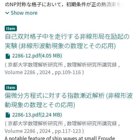
のNP対称な格子において，初期条件が正の熱流束を持
ち，かつ，一定の条件を満たすとき，ε₀ > 0が存在して，
Show more
任意の時刻tで全熱流束J[H]についてJ[H] ≥ ε₀ > 0が成り
立つことを示す．これは，J[H]の区間長Tでの時間平均が
Item
T→∞)の極限でゼロに収束しない事を意味し，初期条件に
自己双対格子中を走行する非線形局在励起の
対する一定の制限下ではあるが，NP対称格子で熱抵抗が
実験 (非線形波動現象の数理とその応用)
消失することを示す．
2286-12.pdf(4.05 MB)
(
京都大学数理解析研究所
,
数理解析研究所講究録
,
Volume 2286
,
2024
,
pp.109-116
)
佐藤, 政行
;
古澤, 拡己
;
曽我, 之泰
;
Sato, Masayuki
;
Furusawa, Hiroki
;
Soga, Yukihiro
Item
偏微分方程式に対する指数漸近解析 (非線形波
動現象の数理とその応用)
2286-13.pdf(2.24 MB)
(
京都大学数理解析研究所
,
数理解析研究所講究録
,
Volume 2286
,
2024
,
pp.117-123
)
片岡, 武
A notable feature of ship waves at small Froude
;
Akylas, T. R.
;
Kataoka, Takeshi