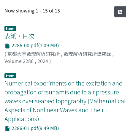
Recent Submissions
Now showing
1 - 15 of 15
Item
表紙・目次
2286-00.pdf(1.09 MB)
(
京都大学数理解析研究所
,
数理解析研究所講究録
,
Volume 2286
,
2024
)
Item
Numerical experiments on the excitation and
propagation of tsunamis due to air pressure
waves over seabed topography (Mathematical
Aspects of Nonlinear Waves and Their
Applications)
2286-01.pdf(9.49 MB)