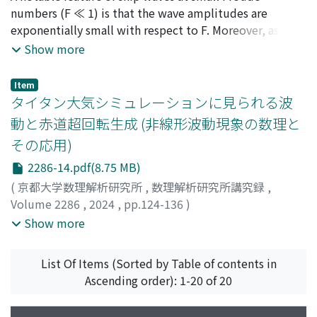
numbers (F ≪ 1) is that the wave amplitudes are
exponentially small with respect to F. Moreover, as F→0
the assumption of linearization is not appropriate.
Show more
Thus, the role of nonlinear effects in ship wave patterns
at small F hinges on exponential (‘beyond-all-orders’)
Item
asymptotics. This outstanding theoretical issue is
タイタン大気シミュレーションに見られる波
addressed here in the context of a simple partial
動と赤道超回転生成 (非線形波動現象の数理と
differential equation with a quadratic nonlinear term.
その応用)
To understand how nonlinearity affects this ship wave
pattern, we develop an exponential asymptotics
2286-14.pdf(8.75 MB)
technique applicable to a partial differential equation.
(
京都大学数理解析研究所
,
数理解析研究所講究録
,
The asymptotic predictions generally are supported by
Volume 2286
,
2024
,
pp.124-136
)
direct numerical computations.
墨, 幹
;
竹広, 真一
;
大淵, 済
;
野村, 英子
;
藤井, 友香
;
Sumi,
Show more
Motoki
;
Takehiro, Shin-ichi
;
Ohfuchi, Wataru
;
Nomura,
Hideko
;
Fujii, Yuka
List Of Items (Sorted by Table of contents in
Ascending order): 1-20 of 20