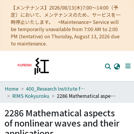
【メンテナンス】2026/08/13(木)7:00～14:00（予
定）において、メンテナンスのため、サービスを一
時停止いたします。 <Maintenance> Service will
be temporarily unavailable from 7:00 AM to 2:00
PM (tentative) on Thursday, August 13, 2026 due
to maintenance.
Home
400_Research Institute for Mathematical Sciences
Home
RIMS Kokyuroku
2286 Mathematical aspects of nonlinear waves and their applications
Communities
2286 Mathematical aspects
Browse
of nonlinear waves and their
Download Ranking
applications