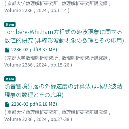
(
京都大学数理解析研究所
,
数理解析研究所講究録
,
Volume 2286
,
2024
,
pp.1-14
)
Kakinuma, Taro
;
Kosugi, Jungo
;
柿沼, 太郎
;
小杉, 淳悟
Item
Fornberg-Whitham方程式の砕波現象に関する
数値的研究 (非線形波動現象の数理とその応用)
2286-02.pdf(8.37 MB)
(
京都大学数理解析研究所
,
数理解析研究所講究録
,
Volume 2286
,
2024
,
pp.15-26
)
田中, 光宏
;
Tanaka, Mitsuhiro
Item
熱音響境界層の外縁速度の計算法 (非線形波動
現象の数理とその応用)
2286-03.pdf(6.18 MB)
(
京都大学数理解析研究所
,
数理解析研究所講究録
,
Volume 2286
,
2024
,
pp.27-38
)
杉本, 信正
;
清水, 大
;
Sugimoto, Nobumasa
;
Shimizu, Dai