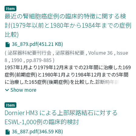
Item
最近の腎細胞癌症例の臨床的特徴に関する検
討(1979年以前と1980年から1984年までの症例
比較)
36_879.pdf(451.21 KB)
(
泌尿器科紀要刊行会
,
泌尿器科紀要
,
Volume 36
,
Issue
8
,
1990
,
pp.879-885
)
大西, 哲郎
1957年1月より1979年12月末までの23年間に治療した169
;
町田, 豊平
;
増田, 富士男
;
鈴木, 正泰
;
古田, 希
;
Onishi, Tetsuro
症例(前期症例)と1980年1月より1984年12月までの5年間
;
Machida, Toyohei
;
Masuda, Fujio
;
Suzuki, Masayasu
に治療した165症例(後期症例)を比較した.診断時年齢では
;
Furuta, Nozomu
前期(平均56歳)が後期(61歳)より有意に若年であった.診断
Show more
時徴候については, 尿路症状は前期に多く, 逆に尿路外症状
や, 偶然発見例は後期症例に有意に多かった.術式について
Item
は, 後期では腹膜外式が少なくなり逆に経腹式または経胸
Dornier HM3 による上部尿路結石に対する
膜式到達法が増加した.原発巣に対する放射線照射は後期
ESWL-1,000例の臨床的検討
では認められなくなった.化学療法は, 前期ではFMC療法,
36_887.pdf(346.59 KB)
MACV療法が多く施行され, 逆に後期ではFAV療法やIFNを