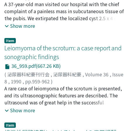
沼, 秀親
A 37-year-old man visited our hospital with the chief
;
荒木, 重人
;
岡田, 耕市
;
Numa, Hidechika
;
Araki,
biopsy of the prostate revealed the granulomatous
Shigeto
complaint of a painless mass in subcutaneous tissue of
;
Okada, Koichi
prostatitis due to BCG immunotherapy.
the pubis. We extirpated the localized cyst 2.5 x 4 cm in
size. Histological diagnosis was cystic lymphangioma
Show more
without malignant findings. We reviewed the literature
on lymphangioma, a rare disease seldom seen in
Item
urological fields.
Leiomyoma of the scrotum: a case report and
sonographic findings
36_959.pdf(667.26 KB)
(
泌尿器科紀要刊行会
,
泌尿器科紀要
,
Volume 36
,
Issue
8
,
1990
,
pp.959-962
)
Habuchi, Tomonori
A rare case of leiomyoma of the scrotum is presented,
;
Okagaki, Tetsuya
;
Miyakawa,
Mieko
and its ultrasonographic features are described. The
;
羽渕, 友則
;
岡垣, 哲弥
;
宮川, 美栄子
ultrasound was of great help in the successful
management by simple excision of the tumor.
Show more
Item