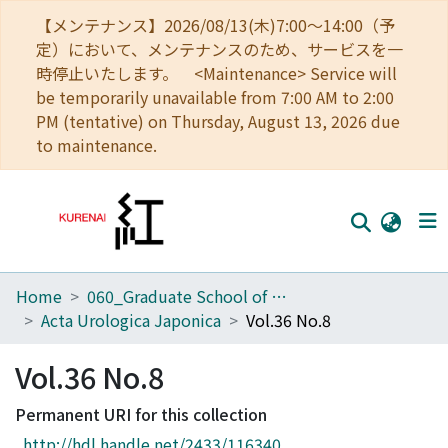
【メンテナンス】2026/08/13(木)7:00～14:00（予
定）において、メンテナンスのため、サービスを一
時停止いたします。 <Maintenance> Service will
be temporarily unavailable from 7:00 AM to 2:00
PM (tentative) on Thursday, August 13, 2026 due
to maintenance.
Home
060_Graduate School of Medicine
Home
Acta Urologica Japonica
Vol.36 No.8
Communities
Vol.36 No.8
Browse
Permanent URI for this collection
Download Ranking
http://hdl.handle.net/2433/116340