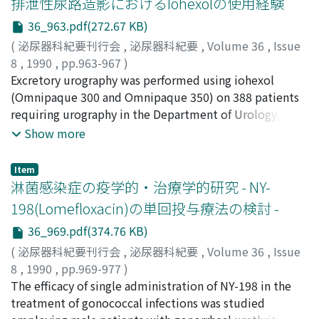
排泄性尿路造影におけるIohexolの使用経験
36_963.pdf(272.67 KB)
(
泌尿器科紀要刊行会
,
泌尿器科紀要
,
Volume 36
,
Issue
8
,
1990
,
pp.963-967
)
長井, 辰哉
Excretory urography was performed using iohexol
;
岡村, 菊夫
;
佐橋, 正文
;
三宅, 弘治
;
深津, 英捷
;
瀬川, 昭夫
(Omnipaque 300 and Omnipaque 350) on 388 patients
;
大島, 伸一
;
松浦, 治
;
竹内, 宜久
;
田中, 国晃
;
橋
本, 純一
requiring urography in the Department of Urology,
;
傍島, 健
;
成島, 雅博
;
伊藤, 裕一
;
小谷, 俊一
;
横井,
圭介
Nagoya University School of Medicine and 10 affiliated
;
安藤, 正
;
小林, 弘明
;
小幡, 浩司
;
小林, 峰生
;
加藤, 隆
Show more
範
hospitals. Adverse reactions were observed in 3 cases
;
絹川, 常郎
;
服部, 良平
;
古川, 字
;
浅野, 晴好
;
佐井, 雄一
;
吉川, 羊子
(0.8%), but they were all mild. Good image efficacy was
;
津村, 芳雄
;
瀧田, 徹
;
大村, 政治
;
Nagai,
Item
Tatsuya
obtained in more than 95% of the patients injected 20
;
Okamura, Kikuo
;
Sahashi, Masahumi
;
Miyake,
淋菌感染症の疫学的・治療学的研究 - NY-
Koji
ml, 40 ml, and 100 ml of Omnipaque 300 and 40 ml of
;
Fukatsu, Hidetoshi
;
Segawa, Akio
;
Oshima,
198(Lomefloxacin)の単回投与療法の検討 -
Shinichi
Omnipaque 350. There was no difference in the results
;
Matsuura, Osamu
;
Takeuchi, Norihisa
;
Tanaka,
36_969.pdf(374.76 KB)
Kuniaki
of image efficacy between 40 ml (Omnipaque 300) and
;
Hashimoto, Junichi
;
Sobajima, Takeshi
;
Narushima, Masahiro
100 ml (Omnipaque 300) groups. Therefore, the use of
;
Itoh, Yuichi
;
Otani, Toshikazu
;
(
泌尿器科紀要刊行会
,
泌尿器科紀要
,
Volume 36
,
Issue
Yokoi, Keisuke
40 ml of Omnipaque 300 for excretory urography was
;
Ando, Tadashi
;
Kobayashi, Hiroaki
;
8
,
1990
,
pp.969-977
)
Obata, Koji
considered to be a very useful screening method for the
;
Kobayashi, Mineo
;
Kato, Takanori
;
熊本, 悦明
The efficacy of single administration of NY-198 in the
;
恒川, 琢司
;
酒井, 茂
;
林, 謙治
;
田端, 重男
;
郷路,
Kinukawa, Tsuneo
urinary tract.
;
Hattori, Ryohei
;
Hurukawa, Toru
;
勉
treatment of gonococcal infections was studied
;
猪野毛, 健男
;
木村, 文宏
;
辺見, 泉
;
丹田, 均
;
吉尾, 弘
;
生