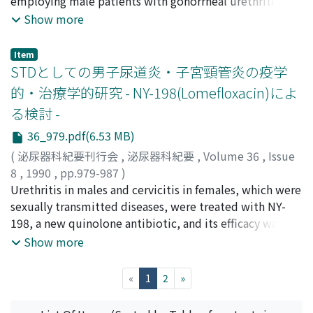
Asano, Haruyoshi
;
Sai, Yuichi
;
Yoshikawa, Yoko
;
垣, 舜二
employing male patients with gonorrheal urethritis and
;
上戸, 文彦
;
上野, 了
;
毛利, 和弘
;
出口, 浩一
;
Tsumura, Yoshio
;
Takita, Toru
;
Omura, Seiji
Kumamoto, Yoshiaki
female patients with gonorrheal cervicitis. The clinical
;
Tsunekawa, Takuji
;
Sakai,
Show more
Shigeru
efficacy was evaluated on the basis of the efficacy rates
;
Hayashi, Kenji
;
Tabata, Shigeo
;
Gohro,
Tsutomu
which was estimated on each observation day for each
;
Inoke, Takeo
;
Kimura, Fumihiro
;
Henmi,
Item
Izumi
patient. In the male patients, NY-198 was administered
;
Tanda, Shuji
;
Yoshio, Hiroshi
;
Ikegaki, Shunji
;
STDとしての男子尿道炎・子宮頸管炎の疫学
Kamito, Fumihiko
in a dose of 200 mg in 25 cases and a dose of 400 mg in
;
Ueno, Tohru
;
Mohri, Kazuhiro
;
的・治療学的研究 - NY-198(Lomefloxacin)によ
Deguchi, Kohichi
65 cases. The rate of eradication of N. gonorrhoeae (i.e.
る検討 -
efficacy) on the 3rd day of administration was 96% in
the 200 mg administration group and 100% in the 400
36_979.pdf(6.53 MB)
mg administration group. On the 7th day after
(
泌尿器科紀要刊行会
,
泌尿器科紀要
,
Volume 36
,
Issue
administration, the eradication rate was 100% in both
8
,
1990
,
pp.979-987
)
the 200 mg and 400 mg administration groups. When
熊本, 悦明
Urethritis in males and cervicitis in females, which were
;
広瀬, 崇興
;
林, 謙治
;
郷路, 勉
;
児玉, 直彦
;
宮岸,
the eradication rate on the 7th day was statistically
武弘
sexually transmitted diseases, were treated with NY-
;
上野, 了
;
毛利, 和弘
;
阿部, 清孝
;
Kumamoto,
estimated for patients who returned to the hospital
Yoshiaki
198, a new quinolone antibiotic, and its efficacy was
;
Hirose, Takaoki
;
Hayashi, Kenji
;
Gohro,
only on the 3rd day, it was 97.9% in the 200 mg
Tsutomu
studied. Seventeen male patients with gonorrheal
;
Kodama, Naohiko
;
Miyagishi, Takehiro
;
Ueno,
Show more
administration group. In the female patients, NY-198
Toru
urethritis were administered a single 300 mg dose of
;
Mohri, Kazuhiro
;
Abe, Kiyotaka
was administered in a dose of 200 mg to 4 cases and a
NY-198. The efficacy rate on the 3rd day after
(current)
«
1
2
»
dose of 400 mg to 5 cases. The eradication rate on each
administration was 100%, but it was 85.7% on the 7th
observation day was 100% in both dosage groups. In
day due to recurrence in 1 patient. The results of