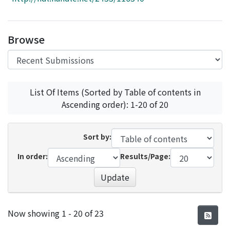
Access Statistics
Library Network
Browse
List Of Items (Sorted by Table of contents in
Ascending order): 1-20 of 20
Sort by:
In order:
Results/Page:
Update
Recent Submissions
Now showing
1 - 20 of 23