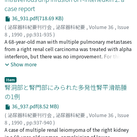
represent a so-called latent distant metastasis.
case report
36_931.pdf(718.69 KB)
(
泌尿器科紀要刊行会
,
泌尿器科紀要
,
Volume 36
,
Issue
8
,
1990
,
pp.931-935
)
Mizuo, Toshiyuki
A 68-year-old man with multiple pulmonary metastases
;
Ohashi, Hideyuki
;
Tanizawa, Akiko
;
Okuno, Tetsuo
from a right renal cell carcinoma was treated with alpha
;
水尾, 敏之
;
大橋, 英行
;
奥野, 哲男
;
谷澤,
晶子
interferon, but there was no improvement. For this
reason, alpha interferon was ceased, and daily
Show more
monotherapy with recombinant interleukin-2 (1, 000,
000 units/day) was commenced. After 4 months, plain
Item
chest x-ray and chest CT revealed complete clearance of
腎洞部と腎門部にみられた多発性腎平滑筋腫
the pulmonary metastases. There were no side effects
の1例
except general fatigue and slight fever. Immunological
36_937.pdf(8.52 MB)
studies revealed elevation of the leukocyte count
(lymphocytes, eosinophils) and enhancement natural
(
泌尿器科紀要刊行会
,
泌尿器科紀要
,
Volume 36
,
Issue
killer activity. At 10 months after discontinuation of the
8
,
1990
,
pp.937-940
)
drug, recurrence has not been observed. Our case
吉田, 雅彦
A case of multiple renal leiomyoma of the right kidney
;
井上, 滋彦
;
柳沢, 良三
;
岸, 洋一
;
高橋, 学
;
indicates the potential value of interleukin-2 following