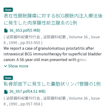
hematuria and fever. A submucosa emphysema in
revealed no tumor recurrence.
bladder was found by cystoscopy . Radiography showed
Item
the gas around the bladder. The patient was
表在性膀胱腫瘍に対するBCG膀胱内注入療法後
administered antibiotics, then symptoms was
に発生した肉芽腫性前立腺炎の1例
improved. We reviewed 12 cases of emphysematous
36_953.pdf(5 MB)
cystitis reported in Japan and summarized the
pathophysiologic features of this entity.
(
泌尿器科紀要刊行会
,
泌尿器科紀要
,
Volume 36
,
Issue
8
,
1990
,
pp.953-955
)
佐井, 紹徳
We report a case of granulomatous prostatitis after
;
榊原, 敏文
;
高士, 宗久
;
坂田, 孝雄
;
三宅, 弘治
;
Sai, Shotoku
intravesical BCG immunotherapy for superficial bladder
;
Sakakibara, Toshifumi
;
Takashi, Munehisa
;
Sakata, Takao
cancer. A 58-year-old man presented with gross
;
Miyake, Koji
hematuria. Cystoscopic examination revealed multiple
Show more
tumors at the posterior wall of the bladder. The patient
underwent transurethral resection of the tumor.
Item
Intravesical BCG immunotherapy was postoperatively
恥骨部皮下に発生した嚢胞状リンパ管腫の1例
followed and it eradicated the disease. Digital
36_957.pdf(4.51 MB)
examination revealed that the prostate became stony-
(
泌尿器科紀要刊行会
,
泌尿器科紀要
,
Volume 36
,
Issue
hard and larger 10 weeks after the initial BCG
8
,
1990
,
pp.957-958
)
immunotherapy. A needle aspiration cytology and