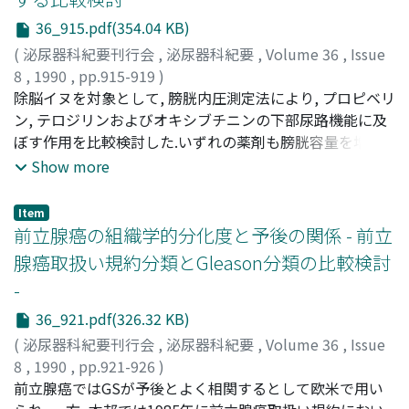
36_915.pdf(354.04 KB)
(
泌尿器科紀要刊行会
,
泌尿器科紀要
,
Volume 36
,
Issue
8
,
1990
,
pp.915-919
)
土田, 正義
除脳イヌを対象として, 膀胱内圧測定法により, プロピベリ
;
西沢, 理
;
能登, 宏光
;
金子, 茂
;
Tsuchida, Seigi
;
Nishizawa, Osamu
ン, テロジリンおよびオキシブチニンの下部尿路機能に及
;
Noto, Hiromitsu
;
Kaneko, Shigeru
ぼす作用を比較検討した.いずれの薬剤も膀胱容量を増大
させたが, 有効膀胱容量に対しては, プロピベリンのみが増
Show more
大させ, テロジリンは有意の変化を示さず, オキシブチニン
はむしろ減少させた.したがって, 本実験成績でみる限りプ
Item
ロピベリンは, 頻尿改善剤として, 他の2剤と比較して, よ
前立腺癌の組織学的分化度と予後の関係 - 前立
り有用性が期待される薬剤であることが示唆された
腺癌取扱い規約分類とGleason分類の比較検討
-
36_921.pdf(326.32 KB)
(
泌尿器科紀要刊行会
,
泌尿器科紀要
,
Volume 36
,
Issue
8
,
1990
,
pp.921-926
)
日置, 琢一
前立腺癌ではGSが予後とよく相関するとして欧米で用い
;
杉村, 芳樹
;
桜井, 正樹
;
林, 宣男
;
栃木, 宏水
;
川