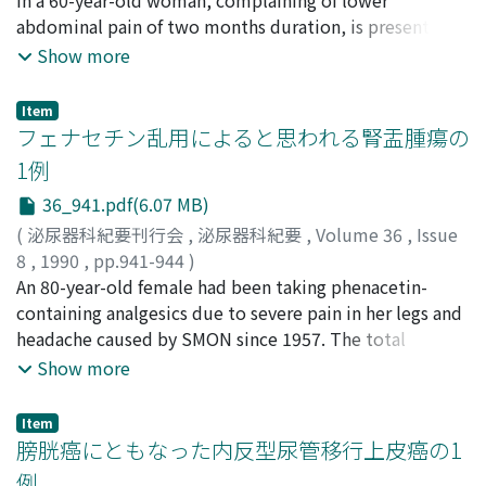
Yoshida, Masahiko
in a 60-year-old woman, complaining of lower
;
Inoue, Shigehiko
;
Yanagisawa,
treatment with alpha interferon.
Ryozo
abdominal pain of two months duration, is presented.
;
Kishi, Hiroichi
;
Takahashi, Manabu
Ultrasonography, intravenous pyelography and CT scan
Show more
showed the masses at the right renal sinus and hilus.
Selective right renal angiography demonstrated very
Item
hypovascular tumors. Right radical nephrectomy was
フェナセチン乱用によると思われる腎盂腫瘍の
performed. There were two lobulated tumors with no
1例
connections, which were elastic hard in consistency and
36_941.pdf(6.07 MB)
smooth in surface; one was 4 x 2 x 2 cm in size and
located at the renal sinus between the upper and
(
泌尿器科紀要刊行会
,
泌尿器科紀要
,
Volume 36
,
Issue
middle calyces, the other was 6.5 x 5 x 4 cm in size and
8
,
1990
,
pp.941-944
)
located at the renal hilus, apart from the renal
林, 祐太郎
An 80-year-old female had been taking phenacetin-
;
寺尾, 暎治
;
山崎, 巌
;
廣瀬, 雅雄
;
Hayashi,
parenchyma, pelvis, artery and vein. Histological
Yutaro
containing analgesics due to severe pain in her legs and
;
Terao, Eiji
;
Yamasaki, Iwao
;
Hirose, Masao
examination revealed these tumors to be benign
headache caused by SMON since 1957. The total
leiomyoma. Both were covered with the Gerota's
accumulated dose of phenacetin that she had taken was
Show more
fascia, but not the renal capsule. The renal parenchyma
about 2.3 kg. She visited the department of urology in
was completely covered with the renal capsule
our hospital complaining of gross hematuria in May,
Item
histologically, although these tumors were closely
1987. DIP showed that bilateral kidney were atrophic
膀胱癌にともなった内反型尿管移行上皮癌の1
attached to the parenchyma on gross examination. The
and her left pyelogram was non-visualized. A solid mass
例