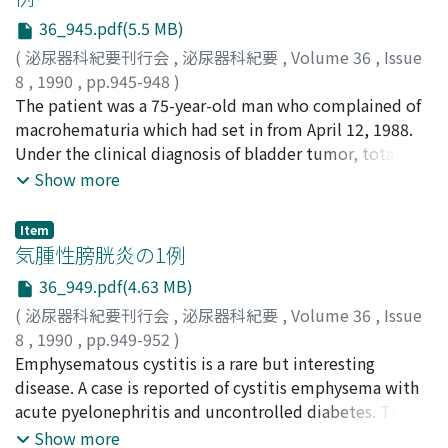
tumor at renal sinus was considered to arise from the
was located in her renal pelvis on the CT scan. Under
36_945.pdf(5.5 MB)
outer layer of the renal pelvis or from the blood vessel
the diagnosis of a left renal pelvic tumor, nephrectomy
in the connective tissues at renal sinus. The tumor at
was performed on her left kidney in January, 1988.
(
泌尿器科紀要刊行会
,
泌尿器科紀要
,
Volume 36
,
Issue
renal hilus was considered to arise from the blood
Histological diagnosis was interpreted as a transitional
8
,
1990
,
pp.945-948
)
vessel in the connective tissues at renal hilus. This
cell carcinoma, at a grade 1 greater than 2 and
田村, 芳美
The patient was a 75-year-old man who complained of
;
関原, 哲夫
;
牧野, 武雄
;
柴山, 勝太郎
;
平戸, 純子
;
appears to be the first reported case as multiple renal
interstitial nephritis was detected. She died 8 months
Tamura, Yoshimi
macrohematuria which had set in from April 12, 1988.
;
Sekihara, Tetuo
;
Makino, Takeo
;
leiomyoma in both Japanese and English literatures.
after the operation because of lung and bone
Sibayama, Katutarou
Under the clinical diagnosis of bladder tumor, total
;
Hirato, Junko
metastasis. In autopsy, interstitial nephritis of the right
cystectomy with ureterosigmoidostomy was
Show more
kidney was also recognized. Our case is the fourth
performed on June 25. During his surgery, we
report of renal pelvic tumor due to phenacetin abuse in
discovered a polypoid lesion of the right ureter close to
Item
Japan.
the common iliac artery. The tumor was peanut-sized
気腫性膀胱炎の1例
and had a stalk suggesting benign nature, so we
36_949.pdf(4.63 MB)
resected it. Postoperative pathological examination
(
泌尿器科紀要刊行会
,
泌尿器科紀要
,
Volume 36
,
Issue
revealed the tumor was transitional cell carcinoma
8
,
1990
,
pp.949-952
)
(grade 2) with an inverted growth pattern. Though we
佐井, 雄一
Emphysematous cystitis is a rare but interesting
;
弓場, 宏
;
吉川, 羊子
;
津村, 芳雄
;
前川, 昭
;
Sai,
could find no signs of tumor recurrence, the presence
Yuichi
disease. A case is reported of cystitis emphysema with
;
Yuba, Hiroshi
;
Yoshikawa, Yoko
;
Tsumura,
of tumor's residuum could not be ruled out. We
Yoshio
acute pyelonephritis and uncontrolled diabetes. The
;
Maekawa, Akira
performed nephroureterectomy of the right side on
patient was a 54-year-old woman complaining of gross
Show more
December 19. Follow-up on July 1, 1989 this patient