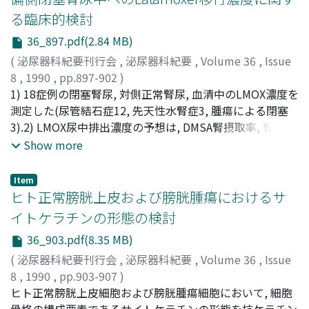
fever (8.5%), subcapsular hematoma (0.1%) and
る臨床的検討
ureteral obstruction (0.1%). Thus, ESWL is considered
36_897.pdf(2.84 MB)
to be a useful means for renal and ureteral stones and in
(
泌尿器科紀要刊行会
,
泌尿器科紀要
,
Volume 36
,
Issue
the case of large stone the combination therapy with
8
,
1990
,
pp.897-902
)
PNL is more effective than ESWL-monotherapy.
鈴木, 康義
1) 18症例の閉塞腎尿, 対側正常腎尿, 血清中のLMOX濃度を
;
伊藤, 晋
;
加藤, 正和
;
森田, 昌良
;
福士, 泰夫
;
豊
田, 精一
測定した(尿管結石症12, 先天性水腎症3, 腫瘍による閉塞
;
加藤, 慎之介
;
及川, 克彦
;
折笠, 精一
;
真嶋, 光
;
Suzuki, Yasuyoshi
3).2) LMOX尿中排出濃度の予想は, DMSA腎摂取率, 腎エコ
;
Itoh, Shin
;
Katoh, Masakazu
;
Morita,
Masayoshi
ーが有効であり, DMSA腎摂取率が3%以下, 腎エコーで最
;
Fukushi, Yasuo
;
Toyota, Seiichi
;
Katoh,
Show more
Shinnosuke
大腎実質厚10 mm以下の水腎尿中LMOX濃度は10 μg/ml以
;
Oikawa, Katuhiko
;
Orikasa, Seiichi
;
Majima,
Ko
下であった.IVP所見によるLMOX尿中濃度の予測は不可能
Item
であった
ヒト正常膀胱上皮および膀胱腫瘍におけるサ
イトケラチンの形態の検討
36_903.pdf(8.35 MB)
(
泌尿器科紀要刊行会
,
泌尿器科紀要
,
Volume 36
,
Issue
8
,
1990
,
pp.903-907
)
寿美, 周平
ヒト正常膀胱上皮細胞および膀胱腫瘍細胞において, 細胞
;
木原, 和徳
;
影山, 幸雄
;
東, 四雄
;
福井, 巌
;
大島,
博幸
骨格の構成要素であるサイトケラチンの形態を抗ケラチン
;
Sumi, Shuhei
;
Kihara, Kazunori
;
Kageyama, Yukio
;