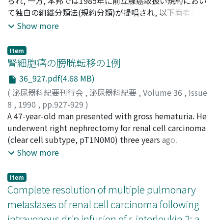
村, 寿一
られ, 一方, 本邦では1985年に前立腺癌取扱い規約におい
;
矢谷, 隆一
;
Hioki, Takuichi
;
Sugimura, Yoshiki
;
Sakurai, Masaki
て独自の組織分類法(規約分類)が提唱され, 以下両者を比
;
Hayashi, Norio
;
Tochigi, Hiromi
;
Kawamura, Juichi
較した.規約分類とGSはよく相関し, ともに臨床的病期とよ
;
Yatani, Ryuichi
Show more
く一致した.しかし規約分類における高分化腺癌と中分化
腺癌の間, 高分化腺癌と低分化腺癌の間, GS 2-4とGS 5-7
Item
の間, GS 2-4とGS 8-10の間では生存率において有意差異
腎細胞癌の膀胱転移の1例
がみられた.臨床病期別に規約分類の分化度別癌死率をみ
36_927.pdf(4.68 MB)
ると, 各stageにおいて分化度と癌死率の間には直線的な関
(
泌尿器科紀要刊行会
,
泌尿器科紀要
,
Volume 36
,
Issue
係がみられた.規約分類をさらに随伴病変の分化度により
8
,
1990
,
pp.927-929
)
分類すると, 低分化な成分を含む程に癌死率は高位を示す
谷川, 克己
A 47-year-old man presented with gross hematuria. He
;
松下, 一男
;
Tanikawa, Katsumi
;
Matsushita,
傾向にあった
Kazuo
underwent right nephrectomy for renal cell carcinoma
(clear cell subtype, pT1N0M0) three years ago.
Cystoscopy revealed a solitary, non-papillary tumor in
Show more
the middle of the inter-ureteric ridge. Transurethral
resection of the tumor was done. Histological diagnosis
Item
was renal cell carcinoma (clear cell subtype). This was
Complete resolution of multiple pulmonary
considered to be a metastatic tumor from the renal cell
metastases of renal cell carcinoma following
carcinoma treated three years earlier. This case may
intravenous drip infusion of r-interleukin 2: a