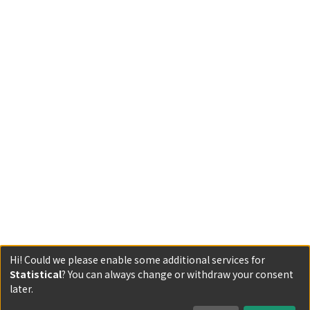
Hi! Could we please enable some additional services for
Statistical
? You can always change or withdraw your consent
Powered by DSpace and JAIRO Crawler-List
later.
All items in KURENAI are protected by original copyright,