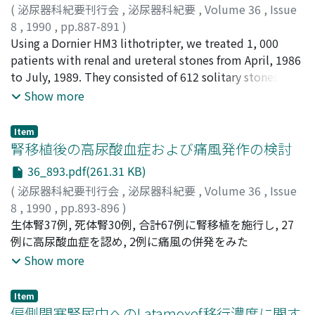
中心にしたBRM療法が多く行われた.Stage分布では, 前期
(
泌尿器科紀要刊行会
,
泌尿器科紀要
,
Volume 36
,
Issue
症例にstage 2が多く, 逆に後期にStage 4が多かった.生存
8
,
1990
,
pp.887-891
)
率(5, 10年)については前期と後期で差異はみられなかっ
江藤, 弘
Using a Dornier HM3 lithotripter, we treated 1, 000
;
原田, 益善
;
奥田, 喜啓
;
前田, 浩志
;
藤沢, 正人
;
藤
た.しかしlow stage (stage 1, 2)症例の生存率が最近, 改善
井, 明
patients with renal and ureteral stones from April, 1986
;
柯, 昭仁
;
浜口, 毅樹
;
郷司, 和男
;
守殿, 貞夫
;
Eto,
されつつある傾向が認められた
Hiroshi
to July, 1989. They consisted of 612 solitary stones
;
Harada, Masuyoshi
;
Okuda, Yoshihiro
;
Maeda,
Hiroshi
(pelvic stones, 152; calyceal stones, 167; ureteral
;
Fujisawa, Masato
;
Fujii, Akira
;
Ka, Shoujin
;
Show more
Hamaguchi, Takeki
stones, 293), 265 multiple stones and 123 staghorn
;
Gohji, Kazuo
;
Kamidono, Sadao
calculi (complete, 48; partial, 75). The overall rate of
Item
the auxiliary procedure was 59.3% (pre-operative,
腎移植後の高尿酸血症および痛風発作の検討
47.9%; post-operative, 11.4%). Pre-operative
36_893.pdf(261.31 KB)
procedure included 430 catheterizations, 26
(
泌尿器科紀要刊行会
,
泌尿器科紀要
,
Volume 36
,
Issue
percutaneous nephrostomies (PNSs) and 23
8
,
1990
,
pp.893-896
)
pyelograms . Post-operative procedure included 69
今西, 正昭
生体腎37例, 死体腎30例, 合計67例に腎移植を施行し, 27
;
池上, 雅久
;
石井, 徳味
;
西岡, 伯
;
植村, 匡志
;
国
transurethral lithotripsy , 21 PNSs, 26 percutaneous
方, 聖司
例に高尿酸血症を認め, 2例に痛風の併発をみた
;
神田, 英憲
;
松浦, 健
;
秋山, 隆弘
;
栗田, 孝
;
nephrolithotripsy (PNLs), 6 meatotomy , 5 chemolysis
Imanishi, Masaaki
;
Ikegami, Masahisa
;
Ishii, Tokumi
;
Show more
and 1 open surgery. 484 (68.3%) in 709 good follow-up
Nishioka, Tsukasa
;
Uemura, Tadashi
;
Kunikata, Seiji
;
cases were stone-free at the time of 3 months since the
Kanda, Hidenori
;
Matsuura, Takeshi
;
Akiyama, Takahiro
;
first extracorporeal shock-wave lithotripsy (ESWL).
Item
Kurita, Takashi
偏側閉塞腎尿中へのLatamoxef移行濃度に関す
Complications were pain (34.8%), fever (4.3%), pain &