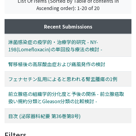
List Of Items (Sorted by Table of contents in
conclusion, single administration of NY-198 in a dose of
treatment of non-gonorrheal infections were as follow.
Ascending order): 1-20 of 20
200 mg or 400 mg was highly effective, and considered
In this treatment, NY-198 was administered in a daily
to be a therapeutic method highly useful clinically.
dose of 600 mg in 3 divided doses for 14 consecutive
Recent Submissions
days. In the treatment of chlamydial urethritis of males,
the efficacy rate in 26 patients was 84.6% on the 7th day
and 84.0% on the 14th day in 25 patients. In the
淋菌感染症の疫学的・治療学的研究 - NY-
treatment of chlamydial cervicitis, the efficacy rate was
198(Lomefloxacin)の単回投与療法の検討 -
100% on both the 7th (3/3) and 14th (6/6) days. In the
treatment of non-gonorrheal and non-chlamydial
腎移植後の高尿酸血症および痛風発作の検討
cervicitis, the efficacy rate was 100% on the 7th day
(1/1) and 50% (1/2) on 14th day. The efficacy rate in all
フェナセチン乱用によると思われる腎盂腫瘍の1例
40 males with non-gonorrheal urethritis was 85.0% on
the 7th day and 88.9% for 36 patients on the 14th day,
前立腺癌の組織学的分化度と予後の関係 - 前立腺癌取
while that in all 4 females with cervicitis was 100% on
扱い規約分類とGleason分類の比較検討 -
the 7th day and 87.5% on the 14th day. No side effects
were seen in any of the patients. Overall, NY-198 had an
目次 (泌尿器科紀要 第36巻第8号)
efficacy rate of 80% in the treatment of chlamydial
infections. NY-198 was found to be a useful drug which
Filters
is efficacious in the treatment of all STD-related