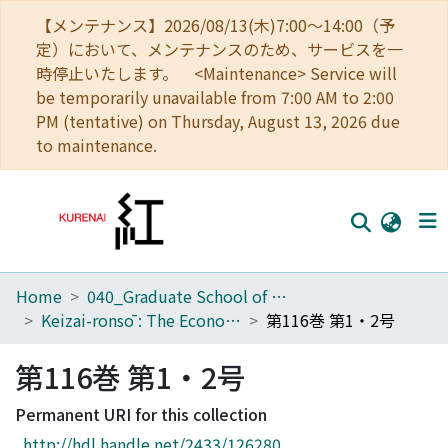
【メンテナンス】2026/08/13(木)7:00～14:00（予
定）において、メンテナンスのため、サービスを一
時停止いたします。 <Maintenance> Service will
be temporarily unavailable from 7:00 AM to 2:00
PM (tentative) on Thursday, August 13, 2026 due
to maintenance.
Home
040_Graduate School of Economics
Home
Keizai-ronsō : The Economic Review
第116巻 第1・2号
Communities
第116巻 第1・2号
Browse
Permanent URI for this collection
Download Ranking
http://hdl.handle.net/2433/126280