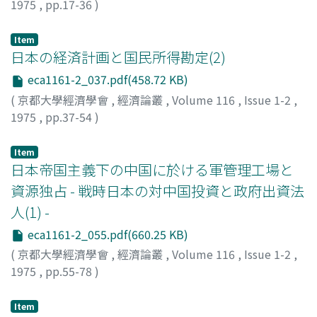
1975
,
pp.17-36
)
杉本, 昭七
;
Sugimoto, Shoshichi
;
スギモト, ショウシチ
Item
日本の経済計画と国民所得勘定(2)
eca1161-2_037.pdf(458.72 KB)
(
京都大學經濟學會
,
經濟論叢
,
Volume 116
,
Issue 1-2
,
1975
,
pp.37-54
)
吉田, 忠
;
Yoshida, Tadashi
;
ヨシダ, タダシ
Item
日本帝国主義下の中国に於ける軍管理工場と
資源独占 - 戦時日本の対中国投資と政府出資法
人(1) -
eca1161-2_055.pdf(660.25 KB)
(
京都大學經濟學會
,
經濟論叢
,
Volume 116
,
Issue 1-2
,
1975
,
pp.55-78
)
鈴木, 茂
;
Suzuki, Shigeru
;
スズキ, シゲル
Item