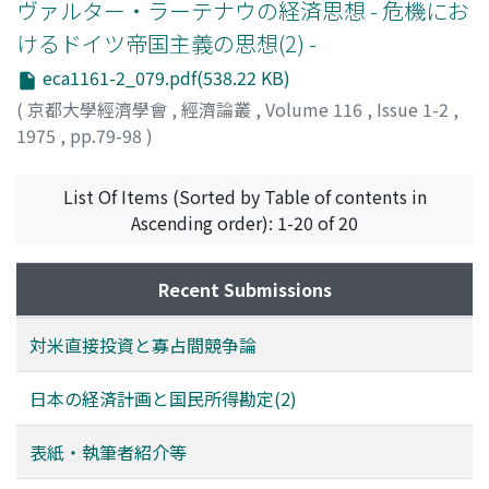
ヴァルター・ラーテナウの経済思想 - 危機にお
けるドイツ帝国主義の思想(2) -
eca1161-2_079.pdf(538.22 KB)
(
京都大學經濟學會
,
經濟論叢
,
Volume 116
,
Issue 1-2
,
1975
,
pp.79-98
)
太田, 和宏
;
Ota, Kazuhiro
;
オオタ, カズヒロ
List Of Items (Sorted by Table of contents in
Ascending order): 1-20 of 20
Recent Submissions
対米直接投資と寡占間競争論
日本の経済計画と国民所得勘定(2)
表紙・執筆者紹介等