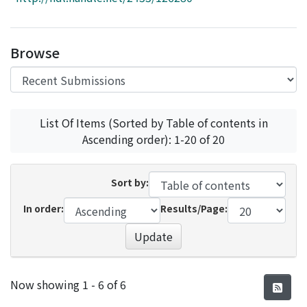
Access Statistics
Library Network
Browse
List Of Items (Sorted by Table of contents in
Ascending order): 1-20 of 20
Sort by:
In order:
Results/Page:
Update
Recent Submissions
Now showing
1 - 6 of 6