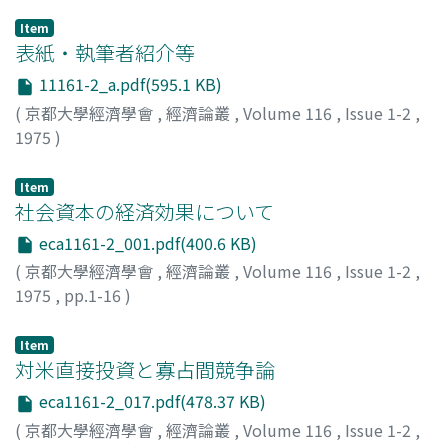
Item
表紙・執筆者紹介等
11161-2_a.pdf(595.1 KB)
(
京都大學經濟學會
,
經濟論叢
,
Volume 116
,
Issue 1-2
,
1975
)
Item
社会資本の経済効果について
eca1161-2_001.pdf(400.6 KB)
(
京都大學經濟學會
,
經濟論叢
,
Volume 116
,
Issue 1-2
,
1975
,
pp.1-16
)
山田, 浩之
;
Yamada, Hiroyuki
;
ヤマダ, ヒロユキ
Item
対米直接投資と寡占間競争論
eca1161-2_017.pdf(478.37 KB)
(
京都大學經濟學會
,
經濟論叢
,
Volume 116
,
Issue 1-2
,