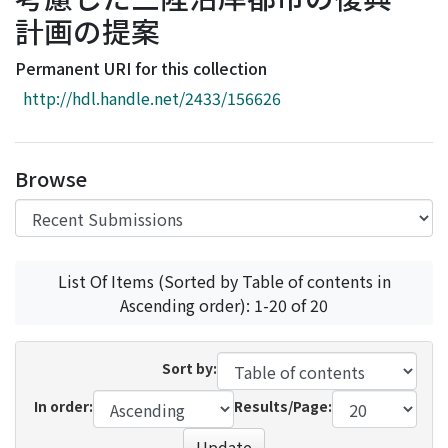
Access Statistics
計画の提案
Library Network
Permanent URI for this collection
http://hdl.handle.net/2433/156626
Browse
List Of Items (Sorted by Table of contents in
Ascending order): 1-20 of 20
Sort by:
In order:
Results/Page:
Update