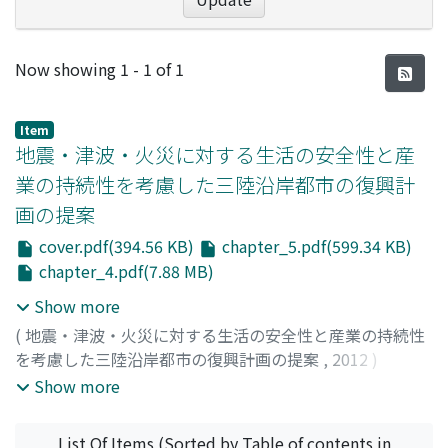
Recent Submissions
Now showing
1 - 1 of 1
Item
地震・津波・火災に対する生活の安全性と産
業の持続性を考慮した三陸沿岸都市の復興計
画の提案
cover.pdf(394.56 KB)
chapter_5.pdf(599.34 KB)
chapter_4.pdf(7.88 MB)
Show more
(
地震・津波・火災に対する生活の安全性と産業の持続性
を考慮した三陸沿岸都市の復興計画の提案
,
2012
)
室崎, 益輝
;
長谷見, 雄二
;
田中, 哮義
;
寶, 馨
;
安田, 成夫
;
Show more
多々納, 裕一
;
鈴木, 進吾
;
樋本, 圭佑
;
小林, 健一郎
;
Murosaki, Yoshiteru
;
Hasemi, Yuji
;
Tanaka, Takeyoshi
;
List Of Items (Sorted by Table of contents in