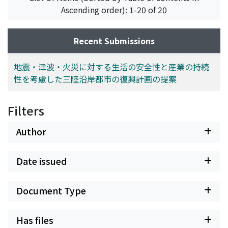
Takara, Kaoru
;
Yasuda, Nario
;
Tatano, Hirokazu
;
Suzuki,
Ascending order): 1-20 of 20
Shingo
;
Himoto, Keisuke
;
Kobayashi, Kenichiro
;
ムロサ
キ, ヨシテル
;
ハセミ, ユウジ
;
タナカ, タケヨシ
;
タカラ, カ
オル
;
ヤスダ, ナリオ
;
タタノ, ヒロカズ
;
スズキ, シンゴ
;
ヒ
Recent Submissions
モト, ケイスケ
;
コバヤシ, ケンイチロウ
地震・津波・火災に対する生活の安全性と産業の持続
性を考慮した三陸沿岸都市の復興計画の提案
Filters
Author
Date issued
Document Type
Has files