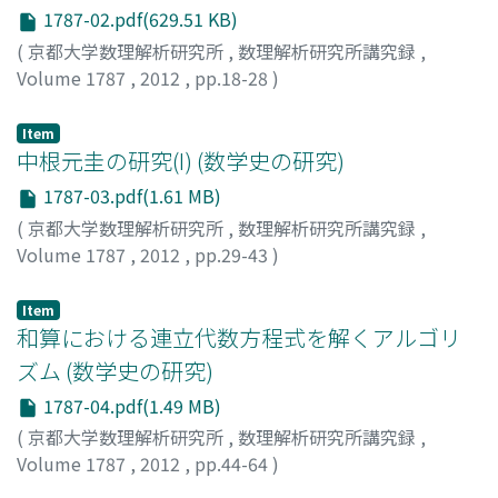
1787-02.pdf(629.51 KB)
(
京都大学数理解析研究所
,
数理解析研究所講究録
,
Volume 1787
,
2012
,
pp.18-28
)
竹之内, 脩
;
Takenouchi, Osamu
;
タケノウチ, オサム
Item
中根元圭の研究(I) (数学史の研究)
1787-03.pdf(1.61 MB)
(
京都大学数理解析研究所
,
数理解析研究所講究録
,
Volume 1787
,
2012
,
pp.29-43
)
小林, 龍彦
;
Kobayashi, Tatsuhiko
;
コバヤシ, タツヒコ
Item
和算における連立代数方程式を解くアルゴリ
ズム (数学史の研究)
1787-04.pdf(1.49 MB)
(
京都大学数理解析研究所
,
数理解析研究所講究録
,
Volume 1787
,
2012
,
pp.44-64
)
森本, 光生
;
MORIMOTO, Mitsuo
;
モリモト, ミツオ