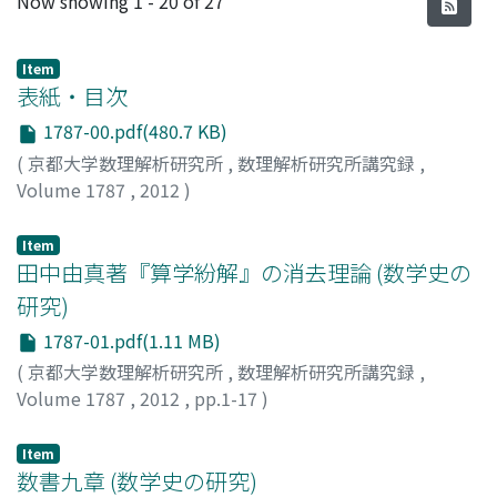
Now showing
1 - 20 of 27
Item
表紙・目次
1787-00.pdf(480.7 KB)
(
京都大学数理解析研究所
,
数理解析研究所講究録
,
Volume 1787
,
2012
)
Item
田中由真著『算学紛解』の消去理論 (数学史の
研究)
1787-01.pdf(1.11 MB)
(
京都大学数理解析研究所
,
数理解析研究所講究録
,
Volume 1787
,
2012
,
pp.1-17
)
小松, 彦三郎
;
Komatsu, Hikosaburo
;
コマツ, ヒコサブロ
ウ
Item
数書九章 (数学史の研究)