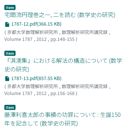
Item
宅間流円理巻之一, 二を読む (数学史の研究)
1787-12.pdf(366.15 KB)
(
京都大学数理解析研究所
,
数理解析研究所講究録
,
Volume 1787
,
2012
,
pp.148-155
)
小寺, 裕
;
Kotera, Hiroshi
;
コテラ, ヒロシ
Item
『淇澳集』における解法の構造について (数学
史の研究)
1787-13.pdf(857.55 KB)
(
京都大学数理解析研究所
,
数理解析研究所講究録
,
Volume 1787
,
2012
,
pp.156-168
)
小川, 束
;
Ogawa, Tsukane
;
オガワ, ツカネ
Item
藤澤利喜太郎の事績の功罪について : 生誕150
年を記念して (数学史の研究)