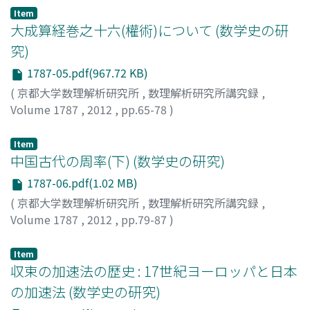
Item
大成算経巻之十六(權術)について (数学史の研
究)
1787-05.pdf(967.72 KB)
(
京都大学数理解析研究所
,
数理解析研究所講究録
,
Volume 1787
,
2012
,
pp.65-78
)
藤井, 康生
;
Fujii, Yasuo
;
フジイ, ヤスオ
Item
中国古代の周率(下) (数学史の研究)
1787-06.pdf(1.02 MB)
(
京都大学数理解析研究所
,
数理解析研究所講究録
,
Volume 1787
,
2012
,
pp.79-87
)
杉本, 敏夫
;
Sugimoto, Toshio
;
スギモト, トシオ
Item
収束の加速法の歴史 : 17世紀ヨーロッパと日本
の加速法 (数学史の研究)