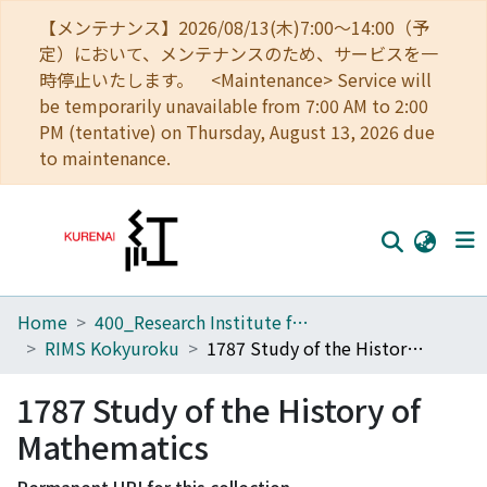
【メンテナンス】2026/08/13(木)7:00～14:00（予
定）において、メンテナンスのため、サービスを一
時停止いたします。 <Maintenance> Service will
be temporarily unavailable from 7:00 AM to 2:00
PM (tentative) on Thursday, August 13, 2026 due
to maintenance.
Home
400_Research Institute for Mathematical Sciences
Home
RIMS Kokyuroku
1787 Study of the History of Mathematics
Communities
1787 Study of the History of
Browse
Mathematics
Download Ranking