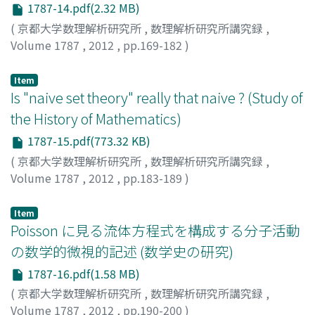
1787-14.pdf(2.32 MB)
(
京都大学数理解析研究所
,
数理解析研究所講究録
,
Volume 1787
,
2012
,
pp.169-182
)
真島, 秀行
;
MAJIMA, Hideyuki
;
マジマ, ヒデユキ
Item
Is "naive set theory" really that naive ? (Study of
the History of Mathematics)
1787-15.pdf(773.32 KB)
(
京都大学数理解析研究所
,
数理解析研究所講究録
,
Volume 1787
,
2012
,
pp.183-189
)
渕野, 昌
;
Fuchino, Sakae
;
フチノ, サカエ
Item
Poisson に見る流体方程式を構成する分子活動
の数学的微視的記述 (数学史の研究)
1787-16.pdf(1.58 MB)
(
京都大学数理解析研究所
,
数理解析研究所講究録
,
Volume 1787
,
2012
,
pp.190-200
)