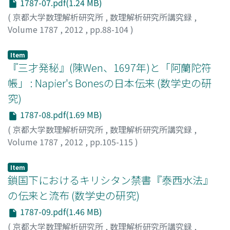
1787-07.pdf(1.24 MB)
(
京都大学数理解析研究所
,
数理解析研究所講究録
,
Volume 1787
,
2012
,
pp.88-104
)
長田, 直樹
;
Osada, Naoki
;
オサダ, ナオキ
Item
『三才発秘』(陳Wen、1697年)と「阿蘭陀符
帳」 : Napier's Bonesの日本伝来 (数学史の研
究)
1787-08.pdf(1.69 MB)
(
京都大学数理解析研究所
,
数理解析研究所講究録
,
Volume 1787
,
2012
,
pp.105-115
)
城地, 茂
;
劉, Bowen
;
張, Hao
;
JOCHI, Shigeru
;
LIU,
Bowen
;
CHANG, Hao
;
ジョウチ, シゲル
Item
鎖国下におけるキリシタン禁書『泰西水法』
の伝来と流布 (数学史の研究)
1787-09.pdf(1.46 MB)
(
京都大学数理解析研究所
,
数理解析研究所講究録
,