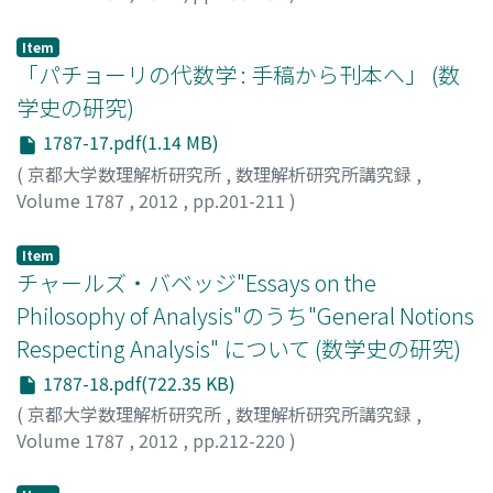
Masuda, Shigeru
;
増田, 茂
;
マスダ, シゲル
Item
「パチョーリの代数学 : 手稿から刊本へ」 (数
学史の研究)
1787-17.pdf(1.14 MB)
(
京都大学数理解析研究所
,
数理解析研究所講究録
,
Volume 1787
,
2012
,
pp.201-211
)
三浦, 伸夫
;
MIURA, Nobuo
;
ミウラ, ノブオ
Item
チャールズ・バベッジ"Essays on the
Philosophy of Analysis"のうち"General Notions
Respecting Analysis" について (数学史の研究)
1787-18.pdf(722.35 KB)
(
京都大学数理解析研究所
,
数理解析研究所講究録
,
Volume 1787
,
2012
,
pp.212-220
)
野村, 恒彦
;
Nomura, Tsunehiko
;
ノムラ, ツネヒコ