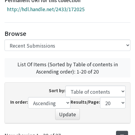
Permanent URI for this collection
Access Statistics
http://hdl.handle.net/2433/172025
Library Network
Browse
List Of Items (Sorted by Table of contents in
Ascending order): 1-20 of 20
Sort by:
In order:
Results/Page:
Update
Recent Submissions