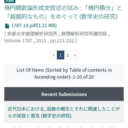
Item
楕円関数論形成史叙述の試み : 「楕円積分」と
「超越的なもの」をめぐって (数学史の研究)
1787-19.pdf(1.21 MB)
(
京都大学数理解析研究所
,
数理解析研究所講究録
,
Volume 1787
,
2012
,
pp.221-232
)
高瀬, 正仁
;
Takase, Masahito
;
タカセ, マサヒト
(current)
«
1
2
»
List Of Items (Sorted by Table of contents in
Ascending order): 1-20 of 20
Recent Submissions
近代日本における, 函数の概念とそれに関連したことが
らの受容と普及 (数学史の研究)