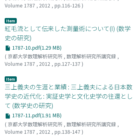
Volume 1787
,
2012
,
pp.116-126
)
鈴木, 武雄
;
Suzuki, Takeo
;
スズキ, タケオ
Item
紅毛流として伝来した測量術について(I) (数学
史の研究)
1787-10.pdf(1.29 MB)
(
京都大学数理解析研究所
,
数理解析研究所講究録
,
Volume 1787
,
2012
,
pp.127-137
)
小曽根, 淳
;
Ozone, Jun
;
オゾネ, ジュン
Item
三上義夫の生涯と業績 : 三上義夫による日本数
学史の近代化 : 実証史学と文化史学の往還とし
て (数学史の研究)
1787-11.pdf(1.91 MB)
(
京都大学数理解析研究所
,
数理解析研究所講究録
,
Volume 1787
,
2012
,
pp.138-147
)
柏崎, 昭文
;
KASHIWAZAKI, Akihumi
;
カシワザキ, アキフミ