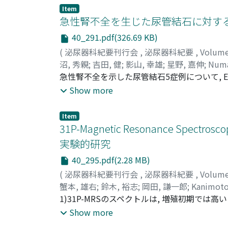
Item
急性腎不全を生じた尿管結石に対する
40_291.pdf(326.69 KB)
(
泌尿器科紀要刊行会
,
泌尿器科紀要
,
Volum
沼, 秀親
;
吉田, 健
;
影山, 幸雄
;
星野, 嘉伸
;
Numa
急性腎不全を示した尿管結石5症例について, 
徐々に発症, あるいは多発した2症例には無効
Show more
Item
31P-Magnetic Resonance
実験的研究
40_295.pdf(2.28 MB)
(
泌尿器科紀要刊行会
,
泌尿器科紀要
,
Volum
蟹本, 雄右
;
鈴木, 裕志
;
岡田, 謙一郎
;
Kanimoto
1)31P-MRSのスペクトルは, 増殖初期では高いレ
制効果は放射線照射群が最もすぐれ, ついでCD
Show more
が高く, Piが低い増殖初期のパターンが照射後