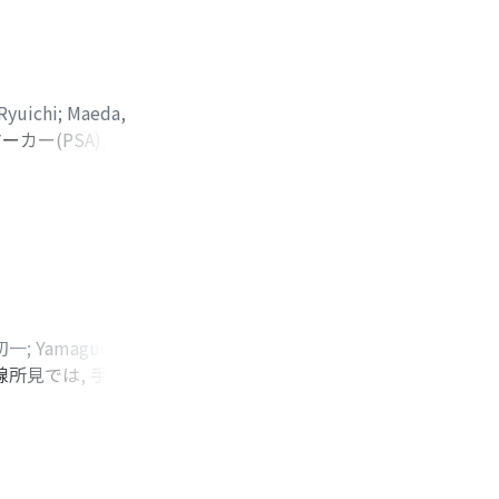
Ryuichi
;
Maeda,
ー(PSA), 直腸
8%)で, 一般検診希
とと, 老健法の範
問診, 直腸診,
初一
;
Yamaguchi,
線所見では, 手術前
;
Kobayashi,
低かった。3)SPA
量も手術後は有意に増
能性が示唆された。
のと考えられた