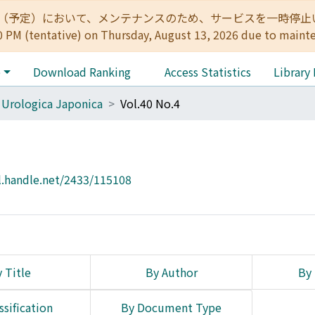
:00（予定）において、メンテナンスのため、サービスを一時停止いたします。 
0 PM (tentative) on Thursday, August 13, 2026 due to maint
e
Download Ranking
Access Statistics
Library
 Urologica Japonica
Vol.40 No.4
l.handle.net/2433/115108
 Title
By Author
By 
ssification
By Document Type