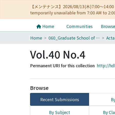
【メンテナンス】2026/08/13(木)7:00～14
temporarily unavailable from 7:00 AM to 2:0
Home
Communities
Brows
Home
060_Graduate School of Medicine
Acta
Vol.40 No.4
Permanent URI for this collection
http://hd
Browse
Recent Submissions
By
By Subject
By Cla