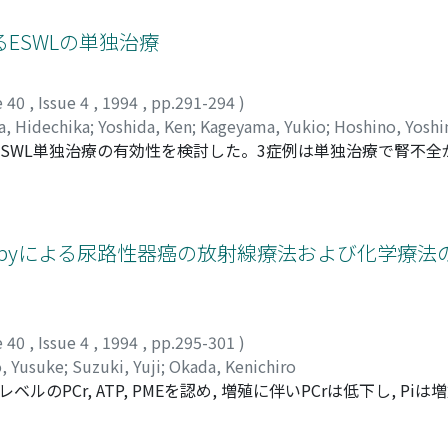
ESWLの単独治療
e 40
,
Issue 4
,
1994
,
pp.291-294
)
, Hidechika
;
Yoshida, Ken
;
Kageyama, Yukio
;
Hoshino, Yosh
ESWL単独治療の有効性を検討した。3症例は単独治療で腎不全
であった
 Spectroscopyによる尿路性器癌の放射線療法および化学
e 40
,
Issue 4
,
1994
,
pp.295-301
)
, Yusuke
;
Suzuki, Yuji
;
Okada, Kenichiro
ベルのPCr, ATP, PMEを認め, 増殖に伴いPCrは低下し, Pi
DP投与群であった。VP-16投与群では認められなかった。3)放
24時間から約2週間維持された。組織学的変化は, 正常分裂像の減