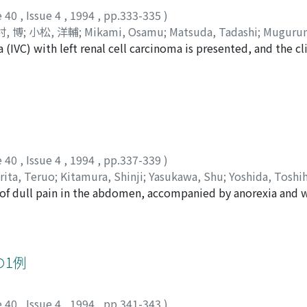
e 40
,
Issue 4
,
1994
,
pp.333-335
)
, 博
;
小松, 洋輔
;
Mikami, Osamu
;
Matsuda, Tadashi
;
Mugurum
a (IVC) with left renal cell carcinoma is presented, and the cl
hough computed tomographic (CT) scanning, inferior venacavo
natomical information, an accidental rupture to the inferio
subsequently required 7 units of blood, and suffered acute 
ever, no recurrences of renal cell carcinoma and hepatitis 
e 40
,
Issue 4
,
1994
,
pp.337-339
)
rita, Teruo
;
Kitamura, Shinji
;
Yasukawa, Shu
;
Yoshida, Toshi
 of dull pain in the abdomen, accompanied by anorexia and w
n the right kidney region. Radiological investigation could 
croscopically, characteristic colonies of actinomyces were s
ate renal actinomycosis and renal tumor. Removal of the invol
omptly curative.
の1例
e 40
,
Issue 4
,
1994
,
pp.341-343
)