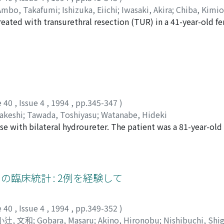
Ambo, Takafumi
;
Ishizuka, Eiichi
;
Iwasaki, Akira
;
Chiba, Kimio
treated with transurethral resection (TUR) in a 41-year-old f
dings revealed the tumor originating from the right ureteral
ties. We resected the tumor transurethrally and the histol
 was uneventful without any signs of vesico-ureteral reflux 
 polyp prolapsing from the external urethral meatus in the Jap
e 40
,
Issue 4
,
1994
,
pp.345-347
)
akeshi
;
Tawada, Toshiyasu
;
Watanabe, Hideki
se with bilateral hydroureter. The patient was a 81-year-o
suria and urinary incontinence. Bilateral moderate hydrour
IP) but blood creatinine was normal. Hydroureter was amelio
f the literature are given.
の臨床統計 : 2例を経験して
e 40
,
Issue 4
,
1994
,
pp.349-352
)
小辻, 文和
;
Gobara, Masaru
;
Akino, Hironobu
;
Nishibuchi, Shi