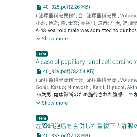
40_325.pdf(2.26 MB)
(
泌尿器科紀要刊行会
,
泌尿器科紀要
,
Volum
小池, 博之
;
罹, 士文
;
長谷川, 道彦
;
丹治, 進
;
藤
Susumu
A-48-year-old male was admitted to our hosp
;
Fujioka, Tomoaki
;
Kubo, Takashi
Histological examination of surgical specim
Show more
and well differentiated subtypes. Multiple 
without disease for 2 years and 7 months aft
Item
A case of papillary renal cell carcinom
40_329.pdf(782.54 KB)
(
泌尿器科紀要刊行会
,
泌尿器科紀要
,
Volum
Gohji, Kazuo
;
Minayoshi, Kenji
;
Higuchi, Akih
藤, 章暢
76歳男, 健康診断のため施行された腹部C
径約2cmの腫瘍を認め病理組織学的に円柱状
Show more
ノクローナル抗体を用いた検討では, Soybean agglutinin,
tetragonolobus agglutininおよびCyt
Item
的所見は, 本腫瘍がベリニ管上皮由来である
左腎細胞癌を合併した重複下大静脈
40_333.pdf(2.18 MB)