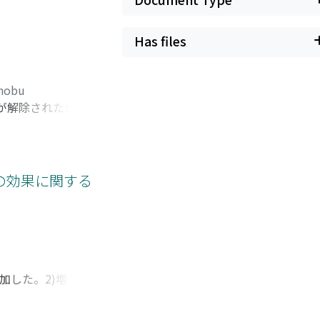
Has files
inobu
が解除されたが,
療法の効果に関する
は増加した。2)増殖抑
射線照射群ではPCr
少, 核の腫大, 細