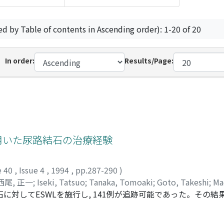
ed by Table of contents in Ascending order): 1-20 of 20
In order:
Results/Page:
20を用いた尿路結石の治療経験
e 40
,
Issue 4
,
1994
,
pp.287-290
)
西尾, 正一
;
Iseki, Tatsuo
;
Tanaka, Tomoaki
;
Goto, Takeshi
;
Ma
尿管結石に対してESWLを施行し, 141例が追跡可能であった。その結果
, 特に下部尿管結石の成績が優れていた。副作用として腎被膜下