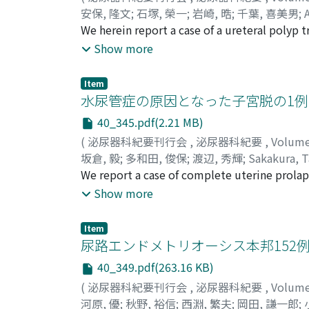
安保, 隆文
;
石塚, 榮一
;
岩崎, 晧
;
千葉, 喜美男
;
We herein report a case of a ureteral polyp 
complaint of urethral tumor. Cystoscopic fin
Show more
intravenous pyelography showed no abnormali
was ureteral polyp. The postoperative course
Item
the polyp. This is the first case of ureteral
水尿管症の原因となった子宮脱の1例
40_345.pdf(2.21 MB)
(
泌尿器科紀要刊行会
,
泌尿器科紀要
,
Volum
坂倉, 毅
;
多和田, 俊保
;
渡辺, 秀輝
;
Sakakura, T
We report a case of complete uterine prolap
complete uterine prolapse suffering from dy
Show more
be revealed by drip infusion pyelography (D
hysterectomy. A brief discussion and review o
Item
尿路エンドメトリオーシス本邦152例
40_349.pdf(263.16 KB)
(
泌尿器科紀要刊行会
,
泌尿器科紀要
,
Volum
河原, 優
;
秋野, 裕信
;
西淵, 繁夫
;
岡田, 謙一郎
;