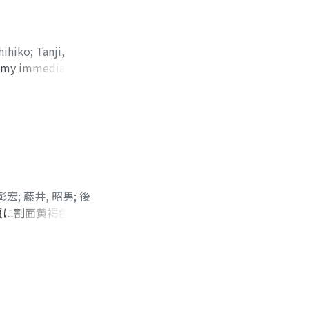
hihiko
;
Tanji,
tomy immediately.
pe of pleomorphic
 has been alive
orted in Japan.
 彰宏
;
藤井, 昭男
;
後
質に割面黄褐色で直
チンおよび2種のモ
Lotus
腫瘍の肉眼的および組織学
めず健在である