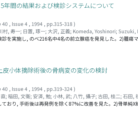
によりCICは不要と考えられた
: 5年間の結果および検診システムについて
e 40
,
Issue 4
,
1994
,
pp.315-318
)
川村, 寿一
;
日置, 琢一
;
大沢, 正義
;
Komeda, Yoshinori
;
Suzuki, 
を実施し, のべ216名中4名の前立腺癌を発見した。2)腫瘍マーカ
;
Hioki, Takuichi
;
Ohsawa, Masayoshi
越町民の前立腺検診に対する希望は対象住民1, 887名中147名(約
上げるには, 前立腺疾患の啓蒙を積極的に行い, 関心を抱かせるこ
必要である。5)私たちの前立腺集団検診のシステムとして一次に
ることが一番効率的である
上皮小体摘除術後の骨病変の変化の検討
e 40
,
Issue 4
,
1994
,
pp.319-324
)
 直
;
稲田, 文衛
;
安済, 勉
;
小林, 武
;
八竹, 攝子
;
古田, 桂二
;
石田, 
ており, 手術後は再発例を除く87%に改善を見た。2)骨単純X
neko, Shigeo
;
Yachiku, Sunao
;
Inada, Fumie
;
Anzai, Tsutomu
術後これらの約90%が改善した。一方, 椎骨と歯槽骨の改善率は
ida, Hatsuichi
れぞれ75%, 83%で, 同性同年代の正常者と対比した%骨塩
ターンを示し, その分析により移植腺機能の把握に有用である可
手術の効果を表わすが, 間接的には移植腺の機能をも反映するも