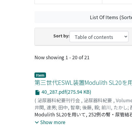
List Of Items (Sort
Sort by:
Recent Submissions
Now showing
1 - 20 of 21
Item
第三世代ESWL装置Modulith SL
40_287.pdf(275.94 KB)
(
泌尿器科紀要刊行会
,
泌尿器科紀要
,
Volum
井関, 達男
;
田中, 智章
;
後藤, 毅
;
前川, たかし
;
Nishio, Shoichi
Modulith SL20を用いて, 252例の腎・
例と, 腎・尿管結石ともに良好な結果がえられ
Show more
合併症に十分留意する必要がある