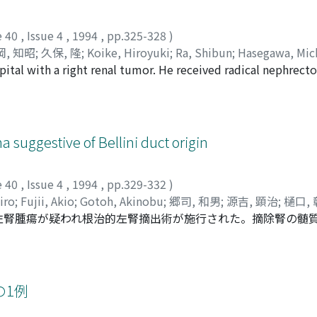
e 40
,
Issue 4
,
1994
,
pp.325-328
)
岡, 知昭
;
久保, 隆
;
Koike, Hiroyuki
;
Ra, Shibun
;
Hasegawa, Mic
ital with a right renal tumor. He received radical nephrec
en revealed renal liposarcoma, which consisted of mixed ty
tumorous lesions were scattered in the renal parenchyma. He
er surgery. Only 23 cases of renal liposarcoma have been rep
a suggestive of Bellini duct origin
e 40
,
Issue 4
,
1994
,
pp.329-332
)
iro
;
Fujii, Akio
;
Gotoh, Akinobu
;
郷司, 和男
;
源吉, 顕治
;
樋口,
Tで左腎腫瘍が疑われ根治的左腎摘出術が施行された。摘除腎の髄
で好酸性胞体を有する悪性細胞が乳頭状に増殖していた。レク
 Peanut agglutinin, Dolichos biflorus agglutinin, 
okeratinは弱陽性でTamm-Horsfall proteinが陰性であった。
ことを強く示唆した。患者は手術後1年を経たが腫瘍の再発を認
の1例