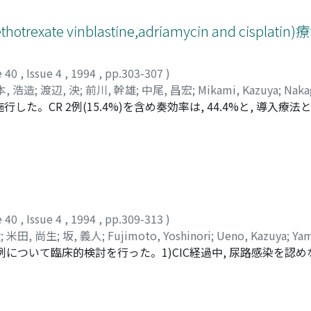
明らかな増殖抑制効果や組織学的変化を認めなかったCDDP, V
が, Piの上昇, PCr/Pi比の減少は対照群に比較して軽度で
ate vinblastine,adriamycin and cisplat
e 40
,
Issue 4
,
1994
,
pp.303-307
)
本, 浩造
;
渡辺, 泱
;
前川, 幹雄
;
中尾, 昌宏
;
Mikami, Kazuya
;
Naka
した。CR 2例(15.4%)を含め奏効率は, 44.4%と, 導入療
zo
;
Watanabe, Hiroki
;
Maegawa, Mikio
;
Nakao, Masahiro
められ, 維持療法の確立が必要と考えられた
e 40
,
Issue 4
,
1994
,
pp.309-313
)
俊
;
米田, 尚生
;
坂, 義人
;
Fujimoto, Yoshinori
;
Ueno, Kazuya
;
Yam
例について臨床的検討を行った。1)CIC経過中, 尿路感染を認
ihito
の尿路感染症に対しては, 特に抗菌剤の投与は不要と考えられた。
し, 悪化した症例は認めなかった。3)骨盤内臓器摘出術後の神経因
の差はあれ84%が離脱できた。陳旧例は, ほとんどの症例で継続