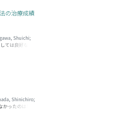
P-16群ではスペ
あった
in)療法の治療成績
gawa, Shuichi
;
法としては良好な成績
ada, Shinichiro
;
めなかったのは早期治
2)CIC前に水腎症
性膀胱のCICの離脱時
中である。残尿が