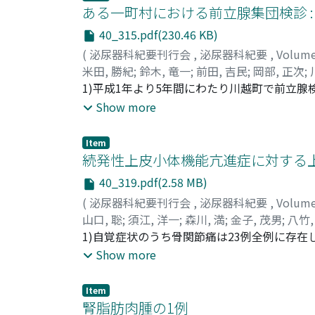
100ml以下であれば, 定期的観察を行うこと
ある一町村における前立腺集団検診 
40_315.pdf(230.46 KB)
(
泌尿器科紀要刊行会
,
泌尿器科紀要
,
Volum
米田, 勝紀
;
鈴木, 竜一
;
前田, 吉民
;
岡部, 正次
;
Yoshitami
1)平成1年より5年間にわたり川越町で前立腺検診
;
Okabe, Shouji
;
Kawamura, Juichi
診, TRUSの順で, 診断精度が良かった。3)川
Show more
望の34%から大きく離れていた。4)受検率を
囲に前立腺検診の項目が組み入れられることが
Item
PSA, 二次にTRUS+系統的生検を組み入れ
続発性上皮小体機能亢進症に対する
40_319.pdf(2.58 MB)
(
泌尿器科紀要刊行会
,
泌尿器科紀要
,
Volum
山口, 聡
;
須江, 洋一
;
森川, 満
;
金子, 茂男
;
八竹,
Satoshi
1)自覚症状のうち骨関節痛は23例全例に存在し
;
Sue, Youichi
;
Morikawa, Mitsuru
;
Ka
Takeshi
は手指骨と頭蓋骨の骨変化の程度が大きく, 手
;
Yachiku, Setsuko
;
Furuta, Keiji
;
Ish
Show more
法とDIP法による手術後の骨塩量の改善率はそ
加した。4)手術後の骨塩量の変化は5つのパ
Item
5)上皮小体摘除術後の骨所見は, 直接的には
腎脂肪肉腫の1例