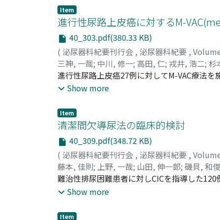
胞質内空胞の出現などがおもなものであった。4)
Item
クトルの変化は放射線照射群に比べて軽微であった
進行性尿路上皮癌に対するM-VAC(methotrex
40_303.pdf(380.33 KB)
(
泌尿器科紀要刊行会
,
泌尿器科紀要
,
Volum
三神, 一哉
;
中川, 修一
;
高田, 仁
;
戎井, 浩二
;
杉
Takada, Hitoshi
進行性尿路上皮癌27例に対してM-VAC療法を施行
;
Ebisui, Koji
;
Sugimoto, Ko
であった。しかし, 再発および再燃が高率に認
Show more
Item
清潔間欠導尿法の臨床的検討
40_309.pdf(348.72 KB)
(
泌尿器科紀要刊行会
,
泌尿器科紀要
,
Volum
藤本, 佳則
;
上野, 一哉
;
山田, 伸一郎
;
磯貝, 和
Isogai, Kazutoshi
難治性排尿困難患者に対しCICを指導した120
;
Komeda, Hisao
;
Ban, Yosh
療例は65%, 陳旧例は20%であった。無症状
Show more
を認めた20例うち, CICにより18例が改善
期は, 早期治療例は3ヵ月以内が45%, 時期
Item