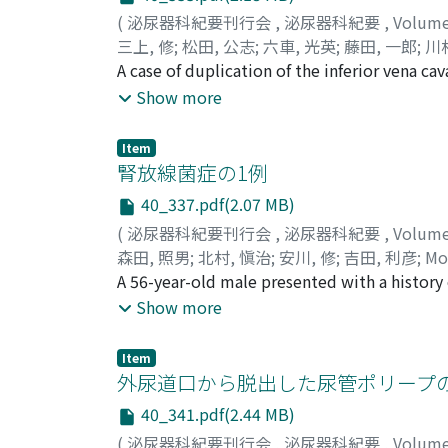
(
泌尿器科紀要刊行会
,
泌尿器科紀要
,
Volum
三上, 修
;
松田, 公志
;
六車, 光英
;
藤田, 一郎
;
川村
Ichiro
A case of duplication of the inferior vena cav
;
Kawamura, Hiroshi
;
Komatz, Yosuke
radiological significance is discussed. Alt
Show more
venography revealed a sufficient amount of a
occurred during the procedure. The patient 
Item
months following the blood transfusion. How
腎放線菌症の1例
four year after the procedure.
40_337.pdf(2.07 MB)
(
泌尿器科紀要刊行会
,
泌尿器科紀要
,
Volum
森田, 照男
;
北村, 愼治
;
安川, 修
;
吉田, 利彦
;
Mo
A 56-year-old male presented with a history
examination, he had a moderate tenderness i
Show more
tumor, and the right kidney was removed. Mi
Preoperatively it is difficult to differenti
Item
by appropriate antibiotic therapy may be pr
外尿道口から脱出した尿管ポリープ
40_341.pdf(2.44 MB)
(
泌尿器科紀要刊行会
,
泌尿器科紀要
,
Volum