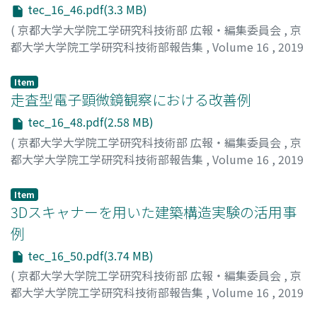
tec_16_46.pdf(3.3 MB)
(
京都大学大学院工学研究科技術部 広報・編集委員会
,
京
都大学大学院工学研究科技術部報告集
,
Volume 16
,
2019
,
pp.46-47
)
佐々木, 善孝
;
内藤, 正裕
;
Sasaki, Yoshitaka
;
Naito,
Item
Masahiro
走査型電子顕微鏡観察における改善例
;
ササキ, ヨシタカ
;
ナイトウ, マサヒロ
tec_16_48.pdf(2.58 MB)
(
京都大学大学院工学研究科技術部 広報・編集委員会
,
京
都大学大学院工学研究科技術部報告集
,
Volume 16
,
2019
,
pp.48-49
)
石川, 航佑
;
Ishikawa, Kosuke
;
イシカワ, コウスケ
Item
3Dスキャナーを用いた建築構造実験の活用事
例
tec_16_50.pdf(3.74 MB)
(
京都大学大学院工学研究科技術部 広報・編集委員会
,
京
都大学大学院工学研究科技術部報告集
,
Volume 16
,
2019
,
pp.50-51
)