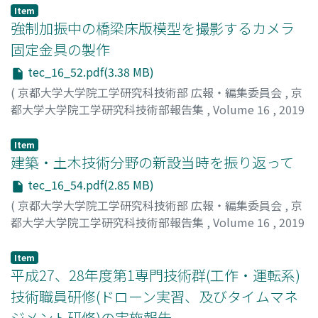
藤平, 剛久
;
Fujihira, Takehisa
;
フジヒラ, タケヒサ
Item
強制加振中の橋梁床版模型を撮影するカメラ
固定金具の製作
tec_16_52.pdf(3.38 MB)
(
京都大学大学院工学研究科技術部 広報・編集委員会
,
京
都大学大学院工学研究科技術部報告集
,
Volume 16
,
2019
,
pp.52-53
)
平野, 裕一
;
Hirano, Yuichi
;
ヒラノ, ユウイチ
Item
建築・土木技術分野の新設当時を振り返って
tec_16_54.pdf(2.85 MB)
(
京都大学大学院工学研究科技術部 広報・編集委員会
,
京
都大学大学院工学研究科技術部報告集
,
Volume 16
,
2019
,
pp.54-55
)
有馬, 博人
;
Arima, Hiroto
;
アリマ, ヒロト
Item
平成27、28年度第1専門技術群(工作・運転系)
技術職員研修(ドローン実習、及びタイムマネ
ジメント研修)の実施報告