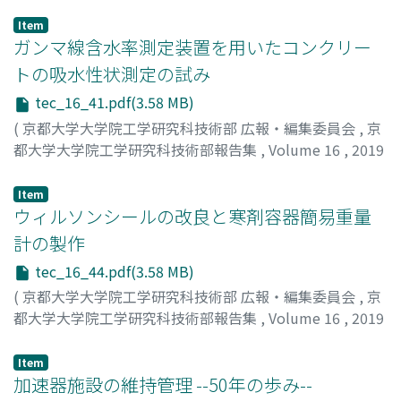
Item
ガンマ線含水率測定装置を用いたコンクリー
トの吸水性状測定の試み
tec_16_41.pdf(3.58 MB)
(
京都大学大学院工学研究科技術部 広報・編集委員会
,
京
都大学大学院工学研究科技術部報告集
,
Volume 16
,
2019
,
pp.41-42
)
平野, 裕一
;
Hirano, Yuichi
;
ヒラノ, ユウイチ
Item
ウィルソンシールの改良と寒剤容器簡易重量
計の製作
tec_16_44.pdf(3.58 MB)
(
京都大学大学院工学研究科技術部 広報・編集委員会
,
京
都大学大学院工学研究科技術部報告集
,
Volume 16
,
2019
,
pp.44-45
)
多田, 康平
;
Tada, Kohei
;
タダ, コウヘイ
Item
加速器施設の維持管理 --50年の歩み--