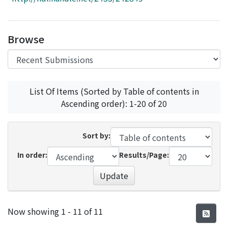
Access Statistics
Library Network
Browse
List Of Items (Sorted by Table of contents in
Ascending order): 1-20 of 20
Sort by:
In order:
Results/Page:
Update
Recent Submissions
Now showing
1 - 11 of 11