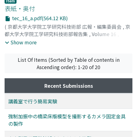
宮嶋, 直樹
;
加藤, 和成
;
Miyajima, Naoki
;
Kato, Kazunari
;
Item
ミヤジマ, ナオキ
表紙・奥付
;
カトウ, カズナリ
tec_16_a.pdf(564.12 KB)
(
京都大学大学院工学研究科技術部 広報・編集委員会
,
京
都大学大学院工学研究科技術部報告集
,
Volume 16
,
2019
)
Show more
List Of Items (Sorted by Table of contents in
Ascending order): 1-20 of 20
Recent Submissions
講義室で行う簡易実験
強制加振中の橋梁床版模型を撮影するカメラ固定金具
の製作