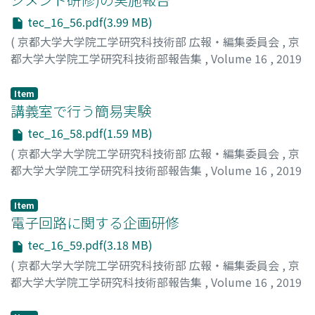
tec_16_56.pdf(3.99 MB)
(
京都大学大学院工学研究科技術部 広報・編集委員会
,
京
都大学大学院工学研究科技術部報告集
,
Volume 16
,
2019
,
pp.56-57
)
西崎, 修司
;
多田, 康平
;
Nishizaki, Shuji
;
Tada, Kohei
;
ニシ
Item
ザキ, シュウジ
講義室で行う簡易実験
;
タダ, コウヘイ
tec_16_58.pdf(1.59 MB)
(
京都大学大学院工学研究科技術部 広報・編集委員会
,
京
都大学大学院工学研究科技術部報告集
,
Volume 16
,
2019
,
pp.58-58
)
野村, 昌弘
;
Nomura, Masahiro
;
ノムラ, マサヒロ
Item
電子回路に関する企画研修
tec_16_59.pdf(3.18 MB)
(
京都大学大学院工学研究科技術部 広報・編集委員会
,
京
都大学大学院工学研究科技術部報告集
,
Volume 16
,
2019
,
pp.59-60
)