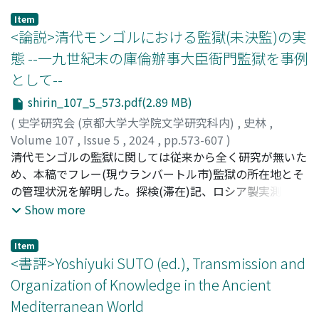
て、園城寺の一山組織が固定化されたことで、以降も両寺
Item
の園城寺朱印地の配当を受ける立場と役負担が継続した。
<論説>清代モンゴルにおける監獄(未決監)の実
この関係から園城寺と宗派教団の間で争論が発生し、その
態 --一九世紀末の庫倫辦事大臣衙門監獄を事例
過程で両寺は園城寺の支配から一部自立性が認められてい
として--
く。一方で、両寺領の「別朱印」化は認可されず、園城寺
からの役賦課も継続された。園城寺と荘厳寺・顕証寺は、
shirin_107_5_573.pdf(2.89 MB)
朱印状に担保される国制レベルの論理で正当化され、形を
(
史学研究会 (京都大学大学院文学研究科内)
,
史林
,
変えながらも中世以来の統属関係を継続させた。近年、寺
Volume 107
,
Issue 5
,
2024
,
pp.573-607
)
院間統属関係の多様性が指摘されるが、その中で朱印地の
萩原, 守
清代モンゴルの監獄に関しては従来から全く研究が無いた
;
HAGIHARA, Mamoru
配当と役負担という関係も、一つの論理として機能してい
め、本稿でフレー(現ウランバートル市)監獄の所在地とそ
たと評価できる。
の管理状況を解明した。探検(滞在)記、ロシア製実測地
図、当時の写真や絵図等から見て、一九世紀末におけるフ
Show more
レー市街の南東部郊外に重罪犯向けの庫倫辦事大臣衙門監
獄が有ったことは確実である。二重の木柵で囲まれてい
Item
て、本体部分には屋根のない監獄であった。光緒五(一八
<書評>Yoshiyuki SUTO (ed.), Transmission and
七九)年に強盗殺人犯オドセルがここから脱獄したが、同
Organization of Knowledge in the Ancient
時期の記録を見ると、看守三名が収監者の手枷・足枷・柵
Mediterranean World
と、出入り口・木製箱形独房の施錠とを毎日確認・記録す