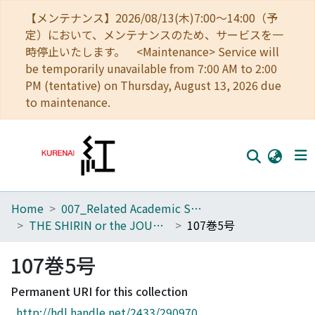
【メンテナンス】2026/08/13(木)7:00～14:00（予
定）において、メンテナンスのため、サービスを一
時停止いたします。 <Maintenance> Service will
be temporarily unavailable from 7:00 AM to 2:00
PM (tentative) on Thursday, August 13, 2026 due
to maintenance.
Home
007_Related Academic Societies
Home
THE SHIRIN or the JOURNAL OF HISTORY
107巻5号
Communities
107巻5号
Browse
Permanent URI for this collection
Download Ranking
http://hdl.handle.net/2433/290970