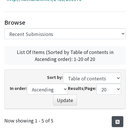
Access Statistics
Library Network
Browse
List Of Items (Sorted by Table of contents in
Ascending order): 1-20 of 20
Sort by:
In order:
Results/Page:
Update
Recent Submissions
Now showing
1 - 5 of 5