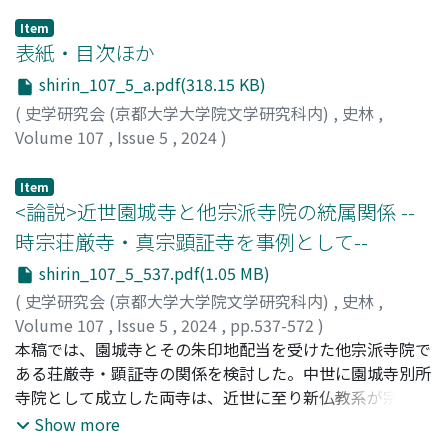
Item
表紙・目次ほか
shirin_107_5_a.pdf(318.15 KB)
(
史学研究会 (京都大学大学院文学研究科内)
,
史林
,
Volume 107
,
Issue 5
,
2024
)
Item
<論説>近世園城寺と他宗派寺院の統属関係 --
時宗荘厳寺・真宗顕証寺を事例として--
shirin_107_5_537.pdf(1.05 MB)
(
史学研究会 (京都大学大学院文学研究科内)
,
史林
,
Volume 107
,
Issue 5
,
2024
,
pp.537-572
)
西川, 雄也
本稿では、園城寺とその朱印地配当を受けた他宗派寺院で
;
NISHIKAWA, Yuya
ある荘厳寺・顕証寺の関係を検討した。中世に園城寺別所
寺院として成立した両寺は、近世に至り新仏教系が宗派と
して自立していく中で、それぞれ宗派教団に編成されてい
Show more
く。しかし、豊臣政権による園城寺の寺領安堵を契機とし