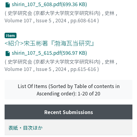
るなど厳重に管理されていた。しかし、光緒一一(一八八
shirin_107_5_608.pdf(699.36 KB)
五)年にも収監者三名が脱獄に成功し、看守二名と巡視兵
(
史学研究会 (京都大学大学院文学研究科内)
,
史林
,
七名が処罰された。脱獄者は木製箱形独房と監獄の出入り
Volume 107
,
Issue 5
,
2024
,
pp.608-614
)
口との両方の錠前を夜間破壊し、鉄製の手枷・足枷も外し
竹内, 一博
;
TAKEUCHI, Kazuhiro
たり壊したりしていた。「堅固で深い」と呼ばれる監獄で
Item
はあったが、実際には部外者も出入りでき、壊せる程度の
<紹介>宋玉彬著『渤海瓦当研究』
錠前しか備えていなかったため、結論としては管理の甘い
shirin_107_5_615.pdf(596.97 KB)
監獄であったと言わざるを得ない。
(
史学研究会 (京都大学大学院文学研究科内)
,
史林
,
Volume 107
,
Issue 5
,
2024
,
pp.615-616
)
李, 弘喆
List Of Items (Sorted by Table of contents in
Ascending order): 1-20 of 20
Recent Submissions
表紙・目次ほか