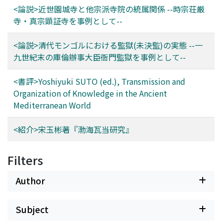
<論説>近世園城寺と他宗派寺院の統属関係 --時宗荘厳
寺・真宗顕証寺を事例として--
<論説>清代モンゴルにおける監獄(未決監)の実態 --一
九世紀末の庫倫辦事大臣衙門監獄を事例として--
<書評>Yoshiyuki SUTO (ed.), Transmission and
Organization of Knowledge in the Ancient
Mediterranean World
<紹介>宋玉彬著『渤海瓦当研究』
Filters
Author
Subject