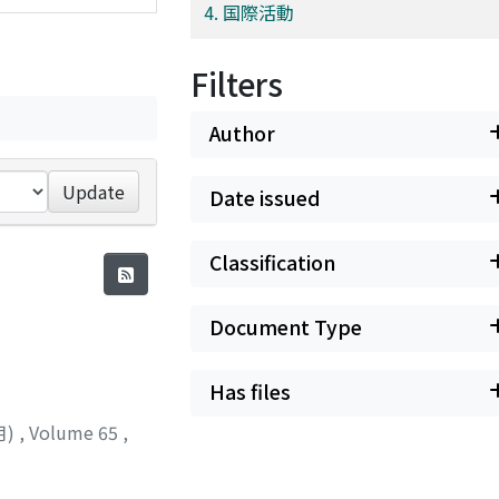
4. 国際活動
Filters
Author
Update
Date issued
Classification
Document Type
Has files
月)
,
Volume 65
,