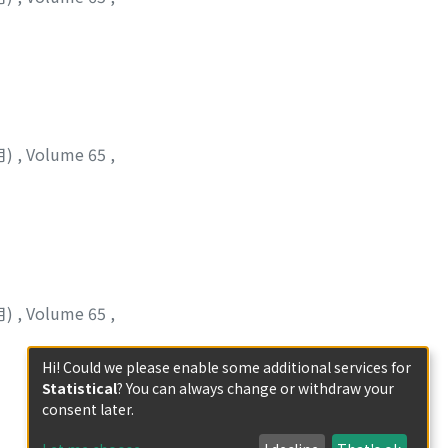
月)
,
Volume 65
,
月)
,
Volume 65
,
Hi! Could we please enable some additional services for
Statistical
? You can always change or withdraw your
consent later.