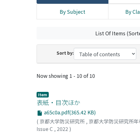
By Subject
By Cla
List Of Items (Sort
Sort by:
Recent Submissions
Now showing
1 - 10 of 10
Item
表紙・目次ほか
a65c0a.pdf(365.42 KB)
(
京都大学防災研究所
,
京都大学防災研究所年報
Issue C
,
2022
)
京都大学防災研究所自己点検評価委員会