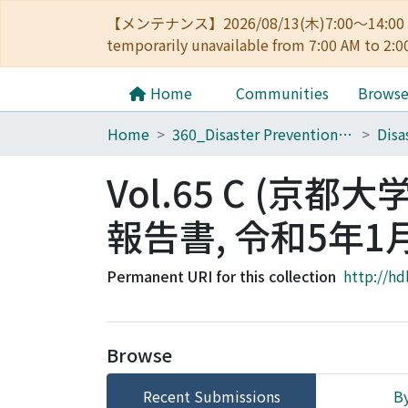
【メンテナンス】2026/08/13(木)7:00～14
temporarily unavailable from 7:00 AM to 2:0
Home
Communities
Brows
Home
360_Disaster Prevention Research Institute
Vol.65 C (
報告書, 令和5年1月
Permanent URI for this collection
http://hd
Browse
Recent Submissions
By