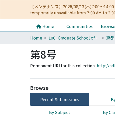
【メンテナンス】2026/08/13(木)7:00～14
temporarily unavailable from 7:00 AM to 2:0
Home
Communities
Brows
Home
100_Graduate School of Agriculture
京都
第8号
Permanent URI for this collection
http://hd
Browse
Recent Submissions
By
By Subject
By Cla