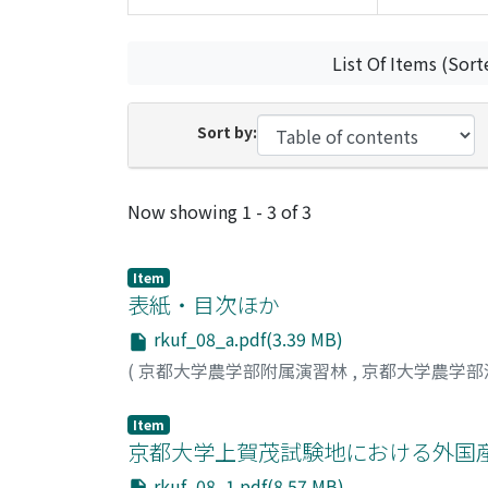
List Of Items (Sort
Sort by:
Recent Submissions
Now showing
1 - 3 of 3
Item
表紙・目次ほか
rkuf_08_a.pdf(3.39 MB)
(
京都大学農学部附属演習林
,
京都大学農学部
Item
京都大学上賀茂試験地における外国
rkuf_08_1.pdf(8.57 MB)