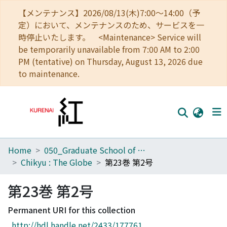
【メンテナンス】2026/08/13(木)7:00～14:00（予
定）において、メンテナンスのため、サービスを一
時停止いたします。 <Maintenance> Service will
be temporarily unavailable from 7:00 AM to 2:00
PM (tentative) on Thursday, August 13, 2026 due
to maintenance.
Home
050_Graduate School of Science
Home
Chikyu : The Globe
第23巻 第2号
Communities
第23巻 第2号
Browse
Permanent URI for this collection
Download Ranking
http://hdl.handle.net/2433/177761