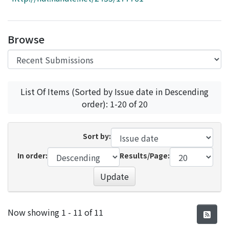
Access Statistics
Library Network
Browse
List Of Items (Sorted by Issue date in Descending
order): 1-20 of 20
Sort by:
In order:
Results/Page:
Update
Recent Submissions
Now showing
1 - 11 of 11