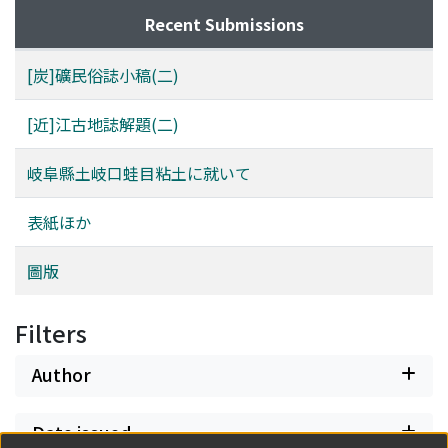
Recent Submissions
[炭]礦民俗誌小稿(二)
[近]江古地誌解題(二)
岐阜縣土岐口蛙目粘土に就いて
表紙ほか
圖版
Filters
Author
Date issued