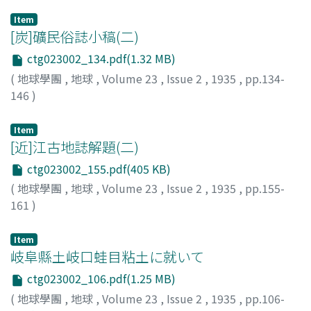
Item
[炭]礦民俗誌小稿(二)
ctg023002_134.pdf(1.32 MB)
(
地球學團
,
地球
,
Volume 23
,
Issue 2
,
1935
,
pp.134-
146
)
山口, 彌一郞
;
Yamaguchi, Y.
Item
[近]江古地誌解題(二)
ctg023002_155.pdf(405 KB)
(
地球學團
,
地球
,
Volume 23
,
Issue 2
,
1935
,
pp.155-
161
)
增田, 忠雄
;
Masuda, T.
Item
岐阜縣土岐口蛙目粘土に就いて
ctg023002_106.pdf(1.25 MB)
(
地球學團
,
地球
,
Volume 23
,
Issue 2
,
1935
,
pp.106-