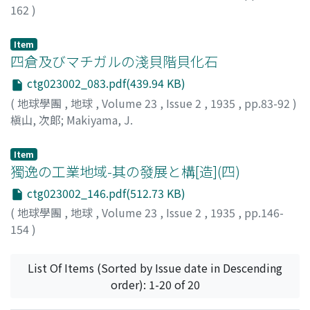
162
)
Item
四倉及びマチガルの淺貝階貝化石
ctg023002_083.pdf(439.94 KB)
(
地球學團
,
地球
,
Volume 23
,
Issue 2
,
1935
,
pp.83-92
)
槇山, 次郞
;
Makiyama, J.
Item
獨逸の工業地域-其の發展と構[造](四)
ctg023002_146.pdf(512.73 KB)
(
地球學團
,
地球
,
Volume 23
,
Issue 2
,
1935
,
pp.146-
154
)
クリスペンドルフ
;
安[藤], 鏗一
;
Crispendorf, Geldern
;
Ando, K.
List Of Items (Sorted by Issue date in Descending
order): 1-20 of 20