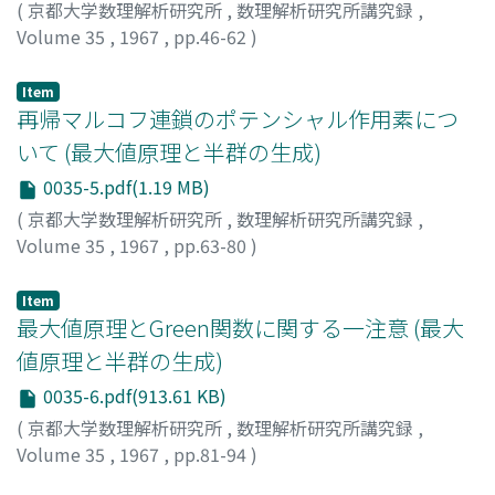
(
京都大学数理解析研究所
,
数理解析研究所講究録
,
Volume 35
,
1967
,
pp.46-62
)
佐藤, 健一
;
SATO, KENICHI
;
サトウ, ケンイチ
Item
再帰マルコフ連鎖のポテンシャル作用素につ
いて (最大値原理と半群の生成)
0035-5.pdf(1.19 MB)
(
京都大学数理解析研究所
,
数理解析研究所講究録
,
Volume 35
,
1967
,
pp.63-80
)
近藤, 亮司
;
KONDO, RYOJI
;
コンドウ, リョウジ
Item
最大値原理とGreen関数に関する一注意 (最大
値原理と半群の生成)
0035-6.pdf(913.61 KB)
(
京都大学数理解析研究所
,
数理解析研究所講究録
,
Volume 35
,
1967
,
pp.81-94
)
神田, 護
;
KANDA, MAMORU
;
カンダ, マモル