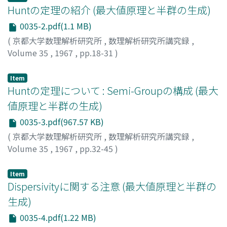
Huntの定理の紹介 (最大値原理と半群の生成)
0035-2.pdf(1.1 MB)
(
京都大学数理解析研究所
,
数理解析研究所講究録
,
Volume 35
,
1967
,
pp.18-31
)
宮本, 宗實
;
MIYAMOTO, MUNEMI
;
ミヤモト, ムネミ
Item
Huntの定理について : Semi-Groupの構成 (最大
値原理と半群の生成)
0035-3.pdf(967.57 KB)
(
京都大学数理解析研究所
,
数理解析研究所講究録
,
Volume 35
,
1967
,
pp.32-45
)
田中, 洋
;
TANAKA, HIROSHI
;
タナカ, ヒロシ
Item
Dispersivityに関する注意 (最大値原理と半群の
生成)
0035-4.pdf(1.22 MB)