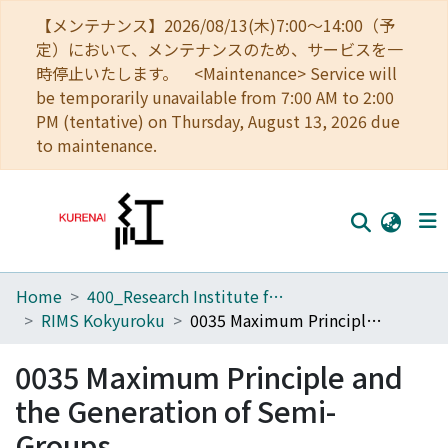
【メンテナンス】2026/08/13(木)7:00～14:00（予
定）において、メンテナンスのため、サービスを一
時停止いたします。 <Maintenance> Service will
be temporarily unavailable from 7:00 AM to 2:00
PM (tentative) on Thursday, August 13, 2026 due
to maintenance.
Home
400_Research Institute for Mathematical Sciences
Home
RIMS Kokyuroku
0035 Maximum Principle and the Generation of Semi-Groups
Communities
0035 Maximum Principle and
Browse
the Generation of Semi-
Download Ranking
Groups