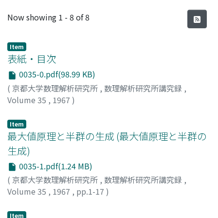
Recent Submissions
Now showing
1 - 8 of 8
Item
表紙・目次
0035-0.pdf(98.99 KB)
(
京都大学数理解析研究所
,
数理解析研究所講究録
,
Volume 35
,
1967
)
Item
最大値原理と半群の生成 (最大値原理と半群の
生成)
0035-1.pdf(1.24 MB)
(
京都大学数理解析研究所
,
数理解析研究所講究録
,
Volume 35
,
1967
,
pp.1-17
)
吉田, 耕作
;
YOSHIDA, KOSAKU
;
ヨシダ, コウサク
Item