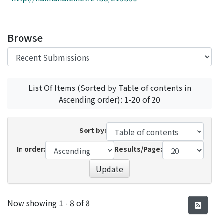
Access Statistics
Library Network
Browse
List Of Items (Sorted by Table of contents in
Ascending order): 1-20 of 20
Sort by:
In order:
Results/Page:
Update
Recent Submissions
Now showing
1 - 8 of 8