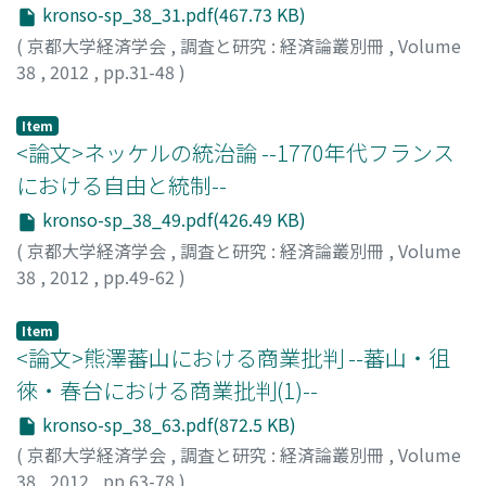
kronso-sp_38_31.pdf(467.73 KB)
(
京都大学経済学会
,
調査と研究 : 経済論叢別冊
,
Volume
38
,
2012
,
pp.31-48
)
野原, 慎司
;
NOHARA, Shinji
;
ノハラ, シンジ
Item
<論文>ネッケルの統治論 --1770年代フランス
における自由と統制--
kronso-sp_38_49.pdf(426.49 KB)
(
京都大学経済学会
,
調査と研究 : 経済論叢別冊
,
Volume
38
,
2012
,
pp.49-62
)
谷田, 利文
;
TANIDA, Toshifumi
;
タニダ, トシフミ
Item
<論文>熊澤蕃山における商業批判 --蕃山・徂
徠・春台における商業批判(1)--
kronso-sp_38_63.pdf(872.5 KB)
(
京都大学経済学会
,
調査と研究 : 経済論叢別冊
,
Volume
38
,
2012
,
pp.63-78
)