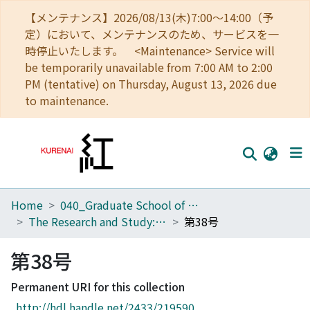
【メンテナンス】2026/08/13(木)7:00～14:00（予
定）において、メンテナンスのため、サービスを一
時停止いたします。 <Maintenance> Service will
be temporarily unavailable from 7:00 AM to 2:00
PM (tentative) on Thursday, August 13, 2026 due
to maintenance.
Home
040_Graduate School of Economics
Home
The Research and Study: Special Issue of the Economic Review
第38号
Communities
第38号
Browse
Permanent URI for this collection
Download Ranking
http://hdl.handle.net/2433/219590