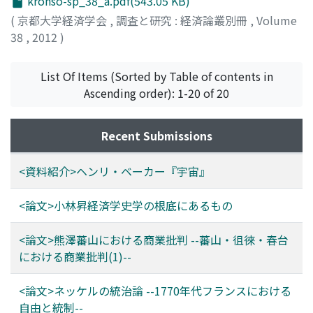
kronso-sp_38_a.pdf(543.05 KB)
(
京都大学経済学会
,
調査と研究 : 経済論叢別冊
,
Volume
38
,
2012
)
List Of Items (Sorted by Table of contents in
Ascending order): 1-20 of 20
Recent Submissions
<資料紹介>ヘンリ・ベーカー『宇宙』
<論文>小林昇経済学史学の根底にあるもの
<論文>熊澤蕃山における商業批判 --蕃山・徂徠・春台
における商業批判(1)--
<論文>ネッケルの統治論 --1770年代フランスにおける
自由と統制--