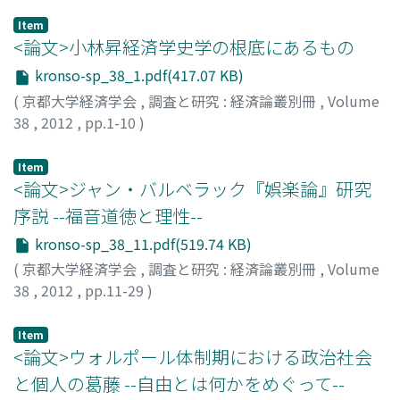
Item
<論文>小林昇経済学史学の根底にあるもの
kronso-sp_38_1.pdf(417.07 KB)
(
京都大学経済学会
,
調査と研究 : 経済論叢別冊
,
Volume
38
,
2012
,
pp.1-10
)
田中, 秀夫
;
TANAKA, Hideo
;
タナカ, ヒデオ
Item
<論文>ジャン・バルベラック『娯楽論』研究
序説 --福音道徳と理性--
kronso-sp_38_11.pdf(519.74 KB)
(
京都大学経済学会
,
調査と研究 : 経済論叢別冊
,
Volume
38
,
2012
,
pp.11-29
)
門, 亜樹子
;
KADO, Akiko
;
カド, アキコ
Item
<論文>ウォルポール体制期における政治社会
と個人の葛藤 --自由とは何かをめぐって--