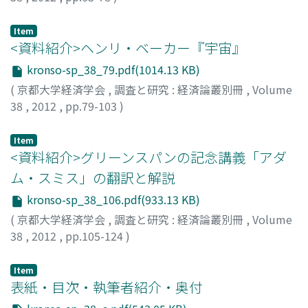
山口, 直樹
;
YAMAGUCHI, Naoki
;
ヤマグチ, ナオキ
Item
<資料紹介>ヘンリ・ベーカー『宇宙』
kronso-sp_38_79.pdf(1014.13 KB)
(
京都大学経済学会
,
調査と研究 : 経済論叢別冊
,
Volume
38
,
2012
,
pp.79-103
)
林, 直樹
;
HAYASHI, Naoki
;
ハヤシ, ナオキ
Item
<資料紹介>グリーンスパンの記念講義「アダ
ム・スミス」の翻訳と解説
kronso-sp_38_106.pdf(933.13 KB)
(
京都大学経済学会
,
調査と研究 : 経済論叢別冊
,
Volume
38
,
2012
,
pp.105-124
)
村井, 明彦
;
MURAI, Akihiko
;
ムライ, アキヒコ
Item
表紙・目次・執筆者紹介・奥付