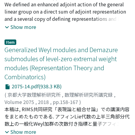
太田, 琢也
We defined an enhanced adjoint action of the general
;
西山, 享
;
Ohta, Takuya
;
Nishiyama, Kyo
;
オオ
タ, タクヤ
linear group on a direct sum of adjoint representation
;
ニシヤマ, キョウ
and a several copy of defining representations and its
duals. We studied the structure of the quotient space
Show more
and invariant rings. As a consequence, we can determine
regular semisimple orbits (i.e., closed orbits of
Item
maximal dimension) and discuss some properties of
Generalized Weyl modules and Demazure
enhanced nilpotent variety, in particular, its irreducible
submodules of level-zero extremal weight
components, resolution of singularities and their
modules (Representation Theory and
dimensions.
Combinatorics)
2075-14.pdf(938.3 KB)
(
京都大学数理解析研究所
,
数理解析研究所講究録
,
Volume 2075
,
2018
,
pp.158-167
)
野本, 文彦
本稿は, RIMS共同研究「表現論と組合せ論」での講演内容
;
Nomoto, Fumihiko
;
ノモト, フミヒコ
をまとめたものである. アフィンLie代数の上半三角部分代
数上の一般化Weyl加群の次数付き指標と量子アフィン代
数上のextremalウエイト加群のDemazure部分加群のある
Show more