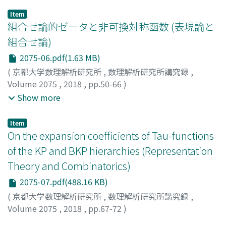
土岡, 俊介
;
Tsuchioka, Shunsuke
;
ツチオカ, シュンスケ
Item
組合せ論的ゼータと非可換対称函数 (表現論と
組合せ論)
2075-06.pdf(1.63 MB)
(
京都大学数理解析研究所
,
数理解析研究所講究録
,
Volume 2075
,
2018
,
pp.50-66
)
三橋, 秀生
;
森田, 英章
;
佐藤, 巖
;
Mitsuhashi, Hideo
;
Show more
Morita, Hideaki
;
Sato, Iwao
;
ミツハシ, ヒデオ
;
モリタ, ヒ
デアキ
;
サトウ, イワオ
Item
On the expansion coefficients of Tau-functions
of the KP and BKP hierarchies (Representation
Theory and Combinatorics)
2075-07.pdf(488.16 KB)
(
京都大学数理解析研究所
,
数理解析研究所講究録
,
Volume 2075
,
2018
,
pp.67-72
)
Shigyo, Yoko
;
執行, 洋子
;
シギョウ, ヨウコ