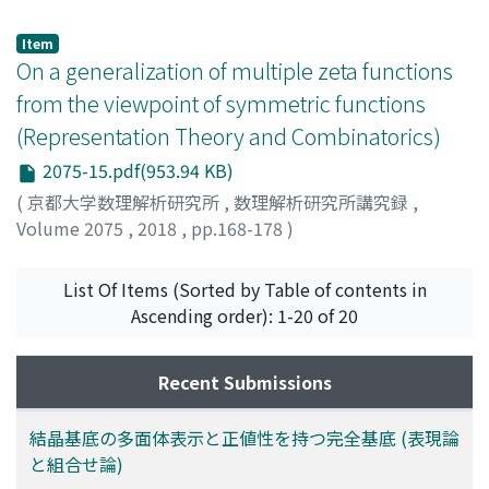
商加群の次数付き指標が本質的に一致するという結果を紹
介する. さらに, その応用として, 後者の次数付き指標のテ
Item
ンソル積分解との関係性を明らかにする.
On a generalization of multiple zeta functions
from the viewpoint of symmetric functions
(Representation Theory and Combinatorics)
2075-15.pdf(953.94 KB)
(
京都大学数理解析研究所
,
数理解析研究所講究録
,
Volume 2075
,
2018
,
pp.168-178
)
Yamasaki, Yoshinori
;
山崎, 義徳
;
ヤマサキ, ヨシノリ
List Of Items (Sorted by Table of contents in
Ascending order): 1-20 of 20
Recent Submissions
結晶基底の多面体表示と正値性を持つ完全基底 (表現論
と組合せ論)