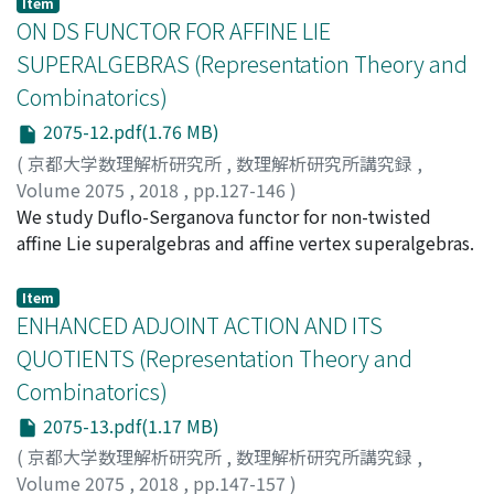
Item
ON DS FUNCTOR FOR AFFINE LIE
SUPERALGEBRAS (Representation Theory and
Combinatorics)
2075-12.pdf(1.76 MB)
(
京都大学数理解析研究所
,
数理解析研究所講究録
,
Volume 2075
,
2018
,
pp.127-146
)
Gorelik, Maria
We study Duflo-Serganova functor for non-twisted
;
Serganova, Vera
affine Lie superalgebras and affine vertex superalgebras.
Item
ENHANCED ADJOINT ACTION AND ITS
QUOTIENTS (Representation Theory and
Combinatorics)
2075-13.pdf(1.17 MB)
(
京都大学数理解析研究所
,
数理解析研究所講究録
,
Volume 2075
,
2018
,
pp.147-157
)