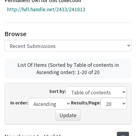
Permanent URI for this collection
Access Statistics
http://hdl.handle.net/2433/241813
Library Network
Browse
List Of Items (Sorted by Table of contents in
Ascending order): 1-20 of 20
Sort by:
In order:
Results/Page:
Update
Recent Submissions