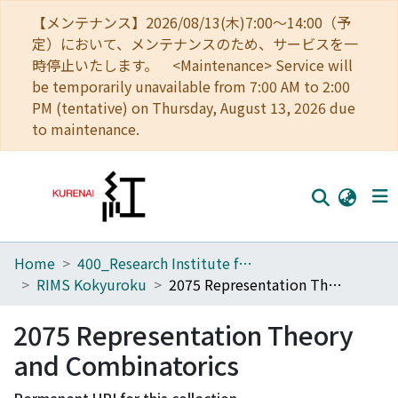
【メンテナンス】2026/08/13(木)7:00～14:00（予
定）において、メンテナンスのため、サービスを一
時停止いたします。 <Maintenance> Service will
be temporarily unavailable from 7:00 AM to 2:00
PM (tentative) on Thursday, August 13, 2026 due
to maintenance.
Home
400_Research Institute for Mathematical Sciences
Home
RIMS Kokyuroku
2075 Representation Theory and Combinatorics
Communities
2075 Representation Theory
Browse
and Combinatorics
Download Ranking