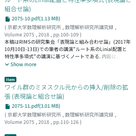
組合せ論)
2075-10.pdf(1.13 MB)
(
京都大学数理解析研究所
,
数理解析研究所講究録
,
Volume 2075
,
2018
,
pp.100-109
)
吉永, 正彦
本稿はRIMSの研究集会「表現論と組み合わせ論」(2017年
;
Yoshinaga, Masahiko
;
ヨシナガ, マサヒコ
10月10日-13日)での筆者の講演"ルート系のLinial配置と
特性準多項式"の講演に基づくノートである. 内容は, 超平
面配置(または整数ベクトルの有限集合)に対する特性準多
Show more
項式の導入, ルート系に付随したLinial配置の特性準多項式
をルート系のEulerian多項式(Lam-Postnikov), 基本
Item
AlcoveのEhrhart準多項式を使って表示する公式の紹介, 最
ワイル群のミヌスクル元からの挿入/削除の拡
近導入されたG-Tutte多項式の応用として得られる, 特性
張 (表現論と組合せ論)
準多項式の最も退化したConstituentのトーラス配置にお
2075-11.pdf(3.01 MB)
ける意味付け, からなる.
(
京都大学数理解析研究所
,
数理解析研究所講究録
,
Volume 2075
,
2018
,
pp.110-126
)
萩原, 学
;
Hagiwara, Manabu
;
ハギワラ, マナブ