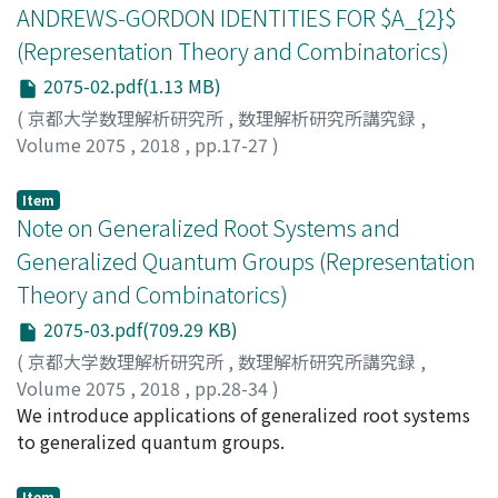
ANDREWS-GORDON IDENTITIES FOR $A_{2}$
(Representation Theory and Combinatorics)
2075-02.pdf(1.13 MB)
(
京都大学数理解析研究所
,
数理解析研究所講究録
,
Volume 2075
,
2018
,
pp.17-27
)
湯淺, 亘
;
Yuasa, Wataru
;
ユアサ, ワタル
Item
Note on Generalized Root Systems and
Generalized Quantum Groups (Representation
Theory and Combinatorics)
2075-03.pdf(709.29 KB)
(
京都大学数理解析研究所
,
数理解析研究所講究録
,
Volume 2075
,
2018
,
pp.28-34
)
Yamane, Hiroyuki
We introduce applications of generalized root systems
;
山根, 宏之
;
ヤマネ, ヒロユキ
to generalized quantum groups.
Item