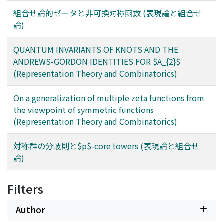
組合せ論的ゼータと非可換対称函数 (表現論と組合せ
論)
QUANTUM INVARIANTS OF KNOTS AND THE
ANDREWS-GORDON IDENTITIES FOR $A_{2}$
(Representation Theory and Combinatorics)
On a generalization of multiple zeta functions from
the viewpoint of symmetric functions
(Representation Theory and Combinatorics)
対称群の分岐則と$p$-core towers (表現論と組合せ
論)
Filters
Author