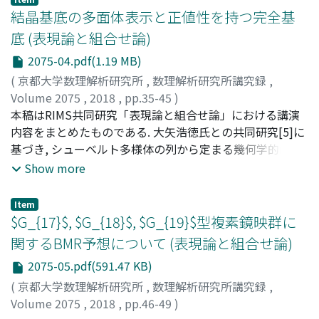
結晶基底の多面体表示と正値性を持つ完全基
底 (表現論と組合せ論)
2075-04.pdf(1.19 MB)
(
京都大学数理解析研究所
,
数理解析研究所講究録
,
Volume 2075
,
2018
,
pp.35-45
)
藤田, 直樹
本稿はRIMS共同研究「表現論と組合せ論」における講演
;
Fujita, Naoki
;
フジタ, ナオキ
内容をまとめたものである. 大矢浩徳氏との共同研究[5]に
基づき, シューベルト多様体の列から定まる幾何学的に自
然な付値と結晶基底の多面体表示の間の関係について解説
Show more
する.
Item
$G_{17}$, $G_{18}$, $G_{19}$型複素鏡映群に
関するBMR予想について (表現論と組合せ論)
2075-05.pdf(591.47 KB)
(
京都大学数理解析研究所
,
数理解析研究所講究録
,
Volume 2075
,
2018
,
pp.46-49
)