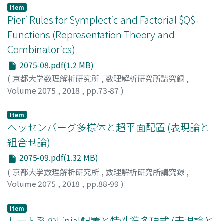
Item
Pieri Rules for Symplectic and Factorial $Q$-
Functions (Representation Theory and
Combinatorics)
2075-08.pdf(1.2 MB)
(
京都大学数理解析研究所
,
数理解析研究所講究録
,
Volume 2075
,
2018
,
pp.73-87
)
岡田, 聡一
;
Okada, Soichi
;
オカダ, ソウイチ
Item
ヘッセンバーグ多様体と超平面配置 (表現論と
組合せ論)
2075-09.pdf(1.32 MB)
(
京都大学数理解析研究所
,
数理解析研究所講究録
,
Volume 2075
,
2018
,
pp.88-99
)
堀口, 達也
;
Horiguchi, Tatsuya
;
ホリグチ, タツヤ
Item
ルート系のLinial配置と特性準多項式 (表現論と