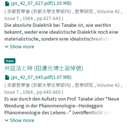
jps_42_07_627.pdf(1.05 MB)
die Dialektik selbst dialektisch bis zum Ende
subject's action in it. The solution of the conflict is
durchzusetzen. Er nennt diese Tat eine "absolute Kritik
always to be mediated by the selfless deed of the
(
京都哲學會 (京都大學文學部内)
,
哲學研究
,
Volume 42
,
der Vernunft, " die er sogar bei Hegel ungetan finden
person involved. Dialectical view of things was with
Issue 7
,
1964
,
pp.627-643
)
will. In der absoluten Kritik aber ist der Denker zu einer
Professor Tanabe exclusive of a contemplative attitude
武藤, 一雄
Die absolute Dialektik bei Tanabe ist, wie weithin
;
Mutô, Kazuo
;
ムトウ, カズオ
Grenzsituation gebracht, wo er sich auf nichts gestellt
toward the world. Starting from an ethical view of
bekannt, weder eine idealistische Dialektik noch eine
findet und wo ihm nichts übrig bleibt als in den
human historical world, he came to regard the physical
materialistische, sondern eine idealistischrealistische
klaffenden Abgrund des Nichts entschlossen
world itself as essentially of dialectical structure,
Dialektik, welche den Gegensatz zwischen beiden
Show more
hineinzuspringen. Dieser Sprung bedeutet das
because the new physics suggested him that it also was
aufhebt. Und der Kern, der die Einheit zwischen diesen
Aufgeben der Vernunft, ein Durchbruch des Bereiches
based upon, so to say, a behavioral transactions
beiden vermittelnd verwirklicht, ist die Tat des
Item
der Noetik und ein in sich Zusammenfallen der
between man and nature. In his subsequent occupation
Individuums. Nach Tanabe ist die Philosophie nichts
弁証法と時 (田邊元博士追悼號)
"Philosophie" im bisherigen Sinn. Gerade damit
with philosophies of politics and religion, he remained
anderes als das Selbstverständnis dieser Tat. So ist bei
jps_42_07_645.pdf(1.07 MB)
geschieht aber eine Wende vom Abgrund her, denn in
always true to his original aspiration to go to the end of
ihm der konsequente Logizismus (d. h. die Logik der
(
京都哲學會 (京都大學文學部内)
,
哲學研究
,
Volume 42
,
dem Sprung selbst kommt das Nichts nun mit einer
the dialectical, existentially committed way of
absoluten Dialektik od. der absoluten Vermittlung),
Issue 7
,
1964
,
pp.645-660
)
sozusagen Sein-spendenden "Tätigkeit" entgegen. Das
thinking. His philosophy of religion in particular shows
den man manchmal als einen eigentümlichen Charakter
辻村, 公一
Es war durch den Aufsatz von Prof. Tanabe über “Neue
;
Tsujimura, Kôichi
;
ツジムラ, コウイチ
Nichts gewährt demjenigen, der sich ihm aufgibt, eine
us a remarkable attempt to do justice both to the
seiner Philosophie bezeichnet, begründet auf die
Wendung in der Phänomenologie--Heideggers
neue Existenz: es lässt ihn wieder auferstehen. Das
religous personalism and the pantheistic way while
existentielle Tat des Individuums. Und diese Tat
Phänomenologie des Lebens--” (verӧffentlicht zuerst
Nichts stellt sich nunmehr als eigentlich jenseits der
being fully aware of the conflict between the two.
bekam, besonders nach der „Philosophie als
1924, jetzt in seinen “Sämtlichen Werken” Bd. IV. S. 17-
Show more
Relativität von Sein und Nichts Stehendes, als das
Metanoetik" (1946), mehr als vorher, eine religiöse
S. 34, Tokyo, 1963), daß der Name wie auch der
absolute Nichts, heraus. Mit der solcherweise
Färbung. Und im letzten ist diese Tat die Praxis des