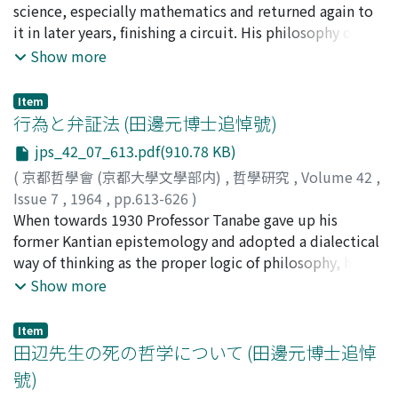
also rein philosophisch, durchgeführt werden soil. Die
ウ
science, especially mathematics and returned again to
Philosophie als Metanoetik bekennt sich daher zu
it in later years, finishing a circuit. His philosophy of
einem grundsätzlich neuen Weg des Philosophierens,
mathematics, however, did not remain merely in
Show more
worauf es sich herausstellen muss, dass die Philosophie
philosophy about mathematics but developed even to
nicht mehr in der Vernunft den Grund ihrer eigenen
Philosophy=Mathematics. His later work "Development
Item
Möglichkeit erkennen und deshalb nicht mehr in dem
of Historism in Mathematics" suggests such an
行為と弁証法 (田邊元博士追悼號)
Bereich der "Noetik" selbstgenugsam stehen bleiben
intention. We are reminded of Plato's lecture "On the
jps_42_07_613.pdf(910.78 KB)
kann. (Dabei ist unter anderem das Problem des
Good" in his later years, in which he concerned solely
"Radikal-Bösen" ein Leitmotiv in dieser Philosophie
(
京都哲學會 (京都大學文學部内)
,
哲學研究
,
Volume 42
,
with a theory of numbers; and lately A. N. Whitehead's
der Metanoetik.) Sie tritt darum als eine radikale Kritik
Issue 7
,
1964
,
pp.613-626
)
last essay on "Mathematics and the Good". My essay
der Vernunft auf; sie kritisiert den kantischen
野田, 又夫
When towards 1930 Professor Tanabe gave up his
;
Noda, Matao
;
ノダ, マタオ
tries to appreciate some merits of this great work,
Kritizismus und auch den hegelschen Idealismus der
former Kantian epistemology and adopted a dialectical
considering its limit at the same time.
absoluten Vernunft, der selber aus der Kritik gegen den
way of thinking as the proper logic of philosophy, he
kantischen Kritizismus entstanden war. Tanabe will das
had imposed a very strict condition upon it. The
Show more
Verfahren der philosophischen Kritik über Kant und
condition was that the dialectical thinking is admissible
Hegel hindurch radikal hinausführen. Er hebt eine
only to those who would take their moral situation
Item
solche Ausführung als eine unumgängliche Tat jedes
quite seriously. Dialectical contradictories and their
田辺先生の死の哲学について (田邊元博士追悼
dialektischen Denkers hervor, die Dialektik bis zu ihrer
synthesis are revealed only to a thinking which is wholly
號)
Konsequenz hinzuführen, oder, mit anderen Worten,
committed to the actual situation and is one with the