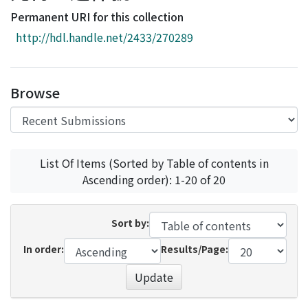
Access Statistics
Permanent URI for this collection
Library Network
http://hdl.handle.net/2433/270289
Browse
List Of Items (Sorted by Table of contents in
Ascending order): 1-20 of 20
Sort by:
In order:
Results/Page:
Update