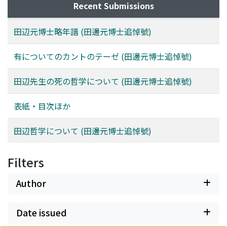
gesagt, “Sein und Denken” ist nach Heideggers Einsicht
"Existenz-Gemeinschaft" herausgearbeitet, deren
bekennen mußte, und in welchem Sinne diese Grenze
Recent Submissions
“der Leittitel der metaphysischen Bestimmung des
Verwirklichung er in dem buddhistischen "Weg
besteht. Und solche Erwägung wird uns vielleicht zum
Seins des Seinden”, wobei das Wesen der Identität
Bodhisattvas" zu erkennen glaubte. Eine kurze
Problem führen, wie es mit dem Verhältnis zwischen
田辺元博士略年譜 (田邊元博士追悼號)
gerade deswegen niemals durch die Metaphysik in
Erläuterung dieser Idee ist auch in diesem Vortrag
der Philosophie des Todes und der Theologie des
gehӧriger Weise ist gedacht worden. Die Identität aber
gegeben.
Todes steht.
有についてのカントのテーゼ (田邊元博士追悼號)
west durch das Denken Heideggers zunächst als
“Zusammen gehӧren” von Sein und Denken, in
田辺先生の死の哲学について (田邊元博士追悼號)
welchem Verhältnis sich das Sein gleichzeitig mit einer
Verwandlung des Denkens selbst, d. h. mit der des
表紙・目次ほか
“metaphysischen” durch den “Sprung des Denkens”
zum “Andenken” an den anderen Anfang, in die
田辺哲学について (田邊元博士追悼號)
“Wahrheit des Seins” kehrt. Dieses
“Zusammengehӧren”, das also nicht mehr als
“Zusammengehӧren” metaphysisch-dialektisch zu
Filters
denken ist, erblitzt zu gehӧriger Zeit-als “Ereignis”. Das
Author
“Ereignis”, “Eräugnis”, “Erblicken”, das heißt hier
“Einblick in das, was ist” in der Weise des “Erblitzens”
dessen, was heute rund um den Erdball ist. Ohne in
Date issued
dieses schwer zu sagende Verhältnis, in dem wir doch