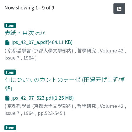
Recent Submissions
Now showing
1 - 9 of 9
Item
表紙・目次ほか
jps_42_07_a.pdf(464.11 KB)
(
京都哲學會 (京都大學文學部内)
,
哲學研究
,
Volume 42
,
Issue 7
,
1964
)
Item
有についてのカントのテーゼ (田邊元博士追悼
號)
jps_42_07_523.pdf(1.25 MB)
(
京都哲學會 (京都大學文學部内)
,
哲學研究
,
Volume 42
,
Issue 7
,
1964
,
pp.523-545
)
ハイデッガー, マルティン
;
辻村, 公一
;
Heidegger, Martin
;
Tsujimura, Koichi
;
ツジムラ, コウイチ
Item