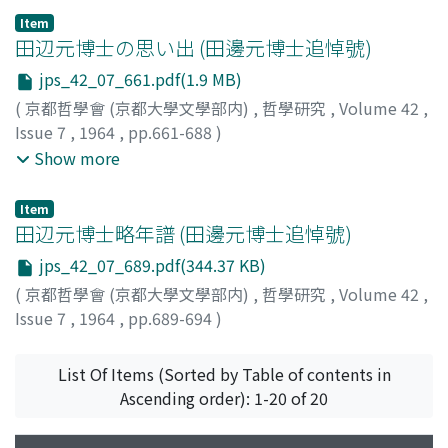
Gedanke dieses Denkes zum erstenmal uns in Japan
gegebenen neuen Existenz, die von Tanabe als "Tod qua
Sterbens im eigenen Tode. Deshalb, kann man sagen,
Item
bekannt wurde. Seitdem ist das Denken Heideggers für
田辺元博士の思い出 (田邊元博士追悼號)
Auferstehung" bestimmt wird, wird zugleich dem
die letzte Gestalt der Tanabe'schen Philosophie ist die
das Tanabes bis zu seiner letzten Arbeit an der
philosophischen Denken ein neues Niveau der
Todesphilosophie als das Selbstverständnis des eigenen
jps_42_07_661.pdf(1.9 MB)
“Philosophie des Todes” (einem noch nicht
Möglichkeit erteilt, und zwar wird es von der Seite des
Todes oder genauer als das Selbstverständnis von „Tod-
(
京都哲學會 (京都大學文學部内)
,
哲學研究
,
Volume 42
,
verӧffentlichten Nachlaß) ständig einer derjenigen
absoluten Nichts geöffnet. Das "Sein" kommt auf
und-Auferstehung". Ich möchte in diesem Aufsatz
Issue 7
,
1964
,
pp.661-688
)
Gedanken geblieben, die von ihm eine jeweils erneute
diesem Niveau überall als das "Sein qua Nichts", d. h.
deutlich machen, besonders durch Bezugnahme auf
相原, 信作
;
天野, 貞祐
;
石沢, 要
;
石田, 仁
;
植田, 寿蔵
;
上田,
Show more
Aneignung und Auseinandersetzung verlangt haben.
im Charakter eines Symbols, vor. Auf solcher Grundlage
sein Buch „Dialektik des Christentumus"(1948), d. h.
泰治
;
澤瀉, 久敬
;
北森, 嘉蔵
;
高坂, 正顯
;
高山, 岩男
;
高橋,
Deshalb ist hier zum Andenken an ihn eine kleine
entwickelte Tanabe sein Denken zu einem grandiosen
eine philosophische Apologetik davon, daß es einen
穣
;
土井, 虎賀寿
;
野上, 弥生子
;
Aihara, S.
;
Amano, T.
;
Anmerkung unter dem obengenannten Titel gewagt
Item
System, das in seinem Umfang mit dem Hegelschen
bedeutsamen Zusammenhang zwischen dieser
Ishizawa, K.
;
Ishida, S.
;
Ueda, T.
;
Ueda, Y.
;
Omodaka, H.
;
田辺元博士略年譜 (田邊元博士追悼號)
worden. Der Titel, dessen beide Worte je den
System wetteifert und ausserdem in der eindringlichen
Gestaltung seiner Todesphlosophie und seiner
Kitamori, K.
;
Kôsaka, M.
;
Kôyama, I.
;
Takahashi, Y.
;
Doi,
Wesensort der genannten Denker nennen, soil einen Teil
Beschäftigung mit den Grundfragen der heutigen
Auseinandersetzung mit dem christlichen Glauben und
jps_42_07_689.pdf(344.37 KB)
T.
;
Nogami, Y.
;
アイハラ
;
アマノ
;
イシザワ
;
イシダ
;
ウエダ
;
des Versuches anzeigen, der Differenz ihres Denkens ein
Mathematik jenes hinter sich lässt. In seinen letzten
Gedanken gibt. Ich glaube, daß wir einerseits die
(
京都哲學會 (京都大學文學部内)
,
哲學研究
,
Volume 42
,
ウエダ
;
オモダカ
;
キタモリ
;
コウサカ
;
コウヤマ
;
タカハシ
;
wenig nachzugehen. Um sie ans Licht zu bringen, ist
Jahren gab er seinem System den Namen "Philosophie
positive Bedeutung, welche seine philosophische
Issue 7
,
1964
,
pp.689-694
)
ドイ
;
ノガミ
zuerst eine Gegenüberstellung der von ihnen beiden
des Todes." Er setzte sich darin am meisten mit dem
Apologetik für das Christentum hat, vollständig
jeweils in verschiedener Weise ausgeführten
philosophischen Gedanken auseinander, den die
erkennen müßen, auch vom theologischen Standpunkt
List Of Items (Sorted by Table of contents in
Interpretationen zum Parmenideischen Satz versucht
Dichtungen des sogenannten französischen
her, aber wir wiederum doch anderseits, vom selben
Ascending order): 1-20 of 20
worden, der lautet: τò γàρ αùτò νοείν έστίν τε καί είναι (Fr.
Symbolismus, wie diejenigen von Mallarmé und Valéry,
Standpunkt her, klar machen sollen, daß es eine Grenze
3). Die Identität von Denken und Sein, oder kurz
in sich enthalten. Dabei wurde eine neue Idee der
in seiner philosophischen Apologetik gibt, die er selbst