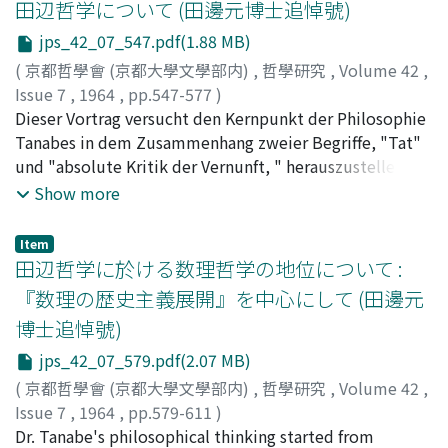
田辺哲学について (田邊元博士追悼號)
jps_42_07_547.pdf(1.88 MB)
(
京都哲學會 (京都大學文學部内)
,
哲學研究
,
Volume 42
,
Issue 7
,
1964
,
pp.547-577
)
西谷, 啓治
Dieser Vortrag versucht den Kernpunkt der Philosophie
;
Nishitani, Keizi
;
ニシタニ, ケイジ
Tanabes in dem Zusammenhang zweier Begriffe, "Tat"
und "absolute Kritik der Vernunft, " herauszustellen.
Der Grundzug dieser Philosophie besteht darin, dass sie
Show more
den Standpunkt der "Tat" radikal durchsetzen will. Der
Sinn und die Methodik dieser Durchsetzung zeigt sich
Item
ganz knapp in dem Titel des im Jahre 1946
田辺哲学に於ける数理哲学の地位について :
herausgegebenen Werkes: "Die Philosophie als
『数理の歴史主義展開』を中心にして (田邊元
Metanoetik." Damit wird angezeigt, dass die hier
博士追悼號)
vertretene Philosophie keine Art Philosophie der
metanoia, die etwa über dieses "seelische" Phänomen
jps_42_07_579.pdf(2.07 MB)
eine philosophische Betrachtung anzustellen vorgebe,
(
京都哲學會 (京都大學文學部内)
,
哲學研究
,
Volume 42
,
sondern vielmehr eine Metanoia der Philosophie selbst
Issue 7
,
1964
,
pp.579-611
)
sei--welche zwar von dem philosophischen Denken,
下村, 寅太郎
Dr. Tanabe's philosophical thinking started from
;
Shimomura, Toratarô
;
シモムラ, トラタロ