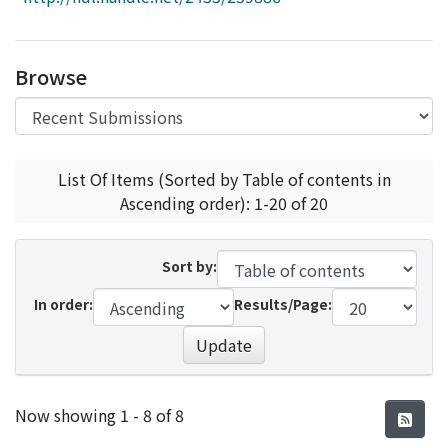
Access Statistics
Library Network
Browse
List Of Items (Sorted by Table of contents in
Ascending order): 1-20 of 20
Sort by:
In order:
Results/Page:
Update
Recent Submissions
Now showing
1 - 8 of 8