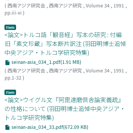
(
西南アジア研究会
,
西南アジア研究
,
Volume 34
,
1991
,
pp.iii-xi
)
Item
<論文>トルコ語「観音経」写本の研究 : 付編
旧「素文珍蔵」写本断片訳注 (羽田明博士追悼
中央アジア・トルコ学研究特集)
seinan-asia_034_1.pdf(1.91 MB)
(
西南アジア研究会
,
西南アジア研究
,
Volume 34
,
1991
,
pp.1-32
)
小田, 壽典
;
Oda, Juten
;
オダ, ジュテン
Item
<論文>ウイグル文『阿毘達磨倶舎論実義疏』
の性格について (羽田明博士追悼中央アジア・
トルコ学研究特集)
seinan-asia_034_33.pdf(672.09 KB)