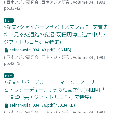
(
西南アジア研究会
,
西南アジア研究
,
Volume 34
,
1991
,
pp.33-42
)
庄垣内, 正弘
;
Shogaito, Masahiro
;
ショウガイト, マサヒロ
Item
<論文>シャイバーン朝とオスマン帝国 : 文書史
料に見る交通路の変遷 (羽田明博士追悼中央ア
ジア・トルコ学研究特集)
seinan-asia_034_43.pdf(1.96 MB)
(
西南アジア研究会
,
西南アジア研究
,
Volume 34
,
1991
,
pp.43-75
)
堀川, 徹
;
Horikawa, Toru
;
ホリカワ, トオル
Item
<論文>『バーブル・ナーマ』と「ターリー
ヒ・ラシーディー』 : その相互関係 (羽田明博
士追悼中央アジア・トルコ学研究特集)
seinan-asia_034_76.pdf(750.34 KB)
(
西南アジア研究会
,
西南アジア研究
,
Volume 34
,
1991
,