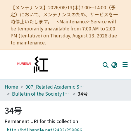
【メンテナンス】2026/08/13(木)7:00～14:00（予
定）において、メンテナンスのため、サービスを一
時停止いたします。 <Maintenance> Service will
be temporarily unavailable from 7:00 AM to 2:00
PM (tentative) on Thursday, August 13, 2026 due
to maintenance.
Home
007_Related Academic Societies
Home
Bulletin of the Society for Western and Southern Asiatic Studies, Kyoto University
34号
Communities
34号
Browse
Permanent URI for this collection
Download Ranking
http://hdl.handle.net/2433/259886