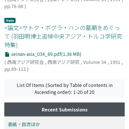
pp.76-88
)
間野, 英二
;
Mano, Eiji
;
マノ, エイジ
Item
<論文>サトク・ボグラ・ハンの墓廟をめぐっ
て (羽田明博士追悼中央アジア・トルコ学研究
特集)
seinan-asia_034_89.pdf(1.38 MB)
(
西南アジア研究会
,
西南アジア研究
,
Volume 34
,
1991
,
pp.89-112
)
濱田, 正美
;
Hamada, Masami
;
ハマダ, マサミ
List Of Items (Sorted by Table of contents in
Ascending order): 1-20 of 20
Recent Submissions
表紙・目次ほか