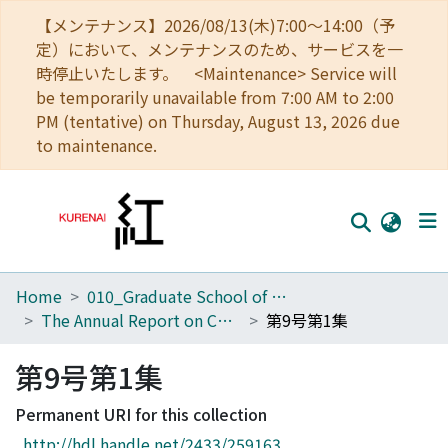
【メンテナンス】2026/08/13(木)7:00～14:00（予
定）において、メンテナンスのため、サービスを一
時停止いたします。 <Maintenance> Service will
be temporarily unavailable from 7:00 AM to 2:00
PM (tentative) on Thursday, August 13, 2026 due
to maintenance.
Home
010_Graduate School of Letters
Home
The Annual Report on Christian Studies
第9号第1集
Communities
第9号第1集
Browse
Permanent URI for this collection
Download Ranking
http://hdl.handle.net/2433/259163