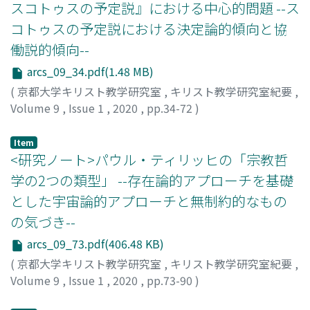
スコトゥスの予定説』における中心的問題 --ス
コトゥスの予定説における決定論的傾向と協
働説的傾向--
arcs_09_34.pdf(1.48 MB)
(
京都大学キリスト教学研究室
,
キリスト教学研究室紀要
,
Volume 9
,
Issue 1
,
2020
,
pp.34-72
)
西村, 一輝
;
NISHIMURA, Kazuki
;
ニシムラ, カズキ
Item
<研究ノート>パウル・ティリッヒの「宗教哲
学の2つの類型」 --存在論的アプローチを基礎
とした宇宙論的アプローチと無制約的なもの
の気づき--
arcs_09_73.pdf(406.48 KB)
(
京都大学キリスト教学研究室
,
キリスト教学研究室紀要
,
Volume 9
,
Issue 1
,
2020
,
pp.73-90
)
山﨑, ひとみ
;
YAMAZAKI, Hitomi
;
ヤマザキ, ヒトミ