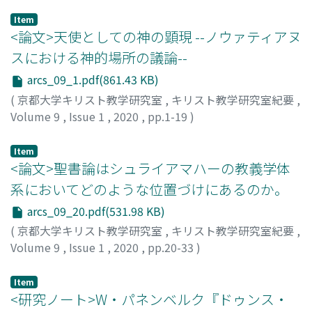
Item
<論文>天使としての神の顕現 --ノウァティアヌ
スにおける神的場所の議論--
arcs_09_1.pdf(861.43 KB)
(
京都大学キリスト教学研究室
,
キリスト教学研究室紀要
,
Volume 9
,
Issue 1
,
2020
,
pp.1-19
)
津田, 謙治
;
TSUDA, Kenji
;
00532079
;
ツダ, ケンジ
Item
<論文>聖書論はシュライアマハーの教義学体
系においてどのような位置づけにあるのか。
arcs_09_20.pdf(531.98 KB)
(
京都大学キリスト教学研究室
,
キリスト教学研究室紀要
,
Volume 9
,
Issue 1
,
2020
,
pp.20-33
)
岡田, 勇督
;
OKADA, Yusuke
;
オカダ, ユウスケ
Item
<研究ノート>W・パネンベルク『ドゥンス・