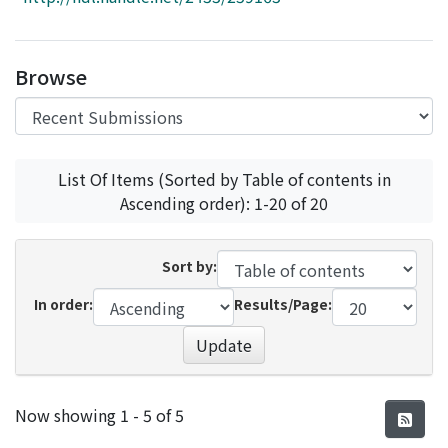
Access Statistics
Library Network
Browse
List Of Items (Sorted by Table of contents in
Ascending order): 1-20 of 20
Sort by:
In order:
Results/Page:
Update
Recent Submissions
Now showing
1 - 5 of 5