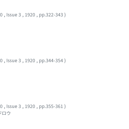
10
,
Issue 3
,
1920
,
pp.322-343
)
10
,
Issue 3
,
1920
,
pp.344-354
)
10
,
Issue 3
,
1920
,
pp.355-361
)
ジロウ