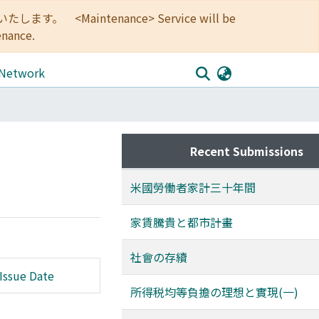
<Maintenance> Service will be
enance.
 Network
Recent Submissions
米國勞働者家計三十年間
家賃騰貴と都市計畫
社會の存續
Issue Date
所得税均等負擔の理想と實現(一)