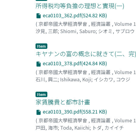
所得税均等負擔の理想と實現(一)
eca0103_362.pdf(524.82 KB)
(
京都帝國大學經濟學會
,
經濟論叢
,
Volume 
汐見, 三郎
;
Shiomi, Saburo
;
シオミ, サブロウ
Item
キヤナンの富の概念に就きて(二、完
eca0103_378.pdf(424.84 KB)
(
京都帝國大學經濟學會
,
經濟論叢
,
Volume 
石川, 興二
;
Ishikawa, Koji
;
イシカワ, コウジ
Item
家賃騰貴と都市計畫
eca0103_390.pdf(558.21 KB)
(
京都帝國大學經濟學會
,
經濟論叢
,
Volume 
戸田, 海市
;
Toda, Kaiichi
;
トダ, カイイチ