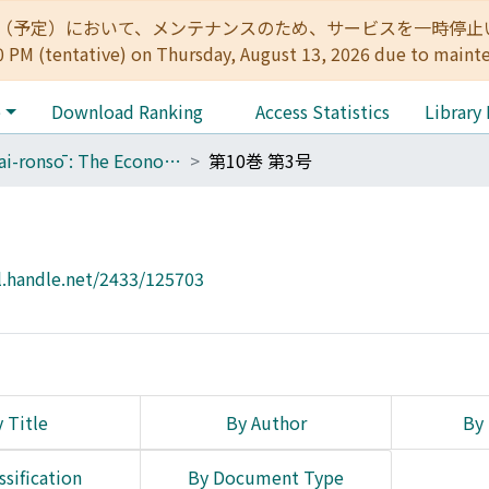
:00（予定）において、メンテナンスのため、サービスを一時停止いたします。 
0 PM (tentative) on Thursday, August 13, 2026 due to maint
e
Download Ranking
Access Statistics
Library
Keizai-ronsō : The Economic Review
第10巻 第3号
l.handle.net/2433/125703
 Title
By Author
By 
ssification
By Document Type