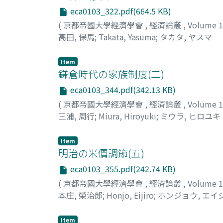
eca0103_322.pdf(664.5 KB)
(
京都帝國大學經濟學會
,
經濟論叢
,
Volume 
高田, 保馬
;
Takata, Yasuma
;
タカタ, ヤスマ
Item
鎌倉時代の家族制度(二)
eca0103_344.pdf(342.13 KB)
(
京都帝國大學經濟學會
,
經濟論叢
,
Volume 
三浦, 周行
;
Miura, Hiroyuki
;
ミウラ, ヒロユキ
Item
明治の米價調節(五)
eca0103_355.pdf(242.74 KB)
(
京都帝國大學經濟學會
,
經濟論叢
,
Volume 
本庄, 榮治郎
;
Honjo, Eijiro
;
ホンジョウ, エイ
Item