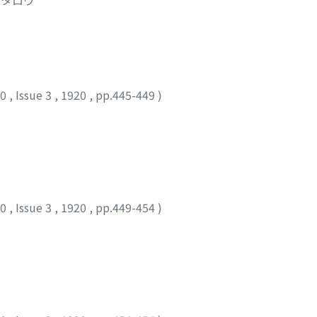
10
,
Issue 3
,
1920
,
pp.445-449
)
10
,
Issue 3
,
1920
,
pp.449-454
)