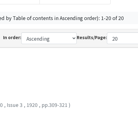
ed by Table of contents in Ascending order): 1-20 of 20
In order:
Results/Page:
10
,
Issue 3
,
1920
,
pp.309-321
)