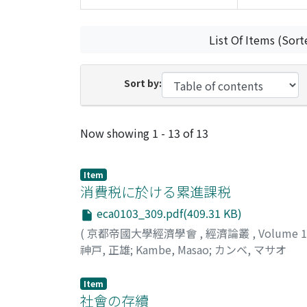
List Of Items (Sort
Sort by:
Recent Submissions
Now showing
1 - 13 of 13
Item
消費税に於ける累進課税
eca0103_309.pdf(409.31 KB)
(
京都帝國大學經濟學會
,
經濟論叢
,
Volume 
神戸, 正雄
;
Kambe, Masao
;
カンベ, マサオ
Item
社會の存續