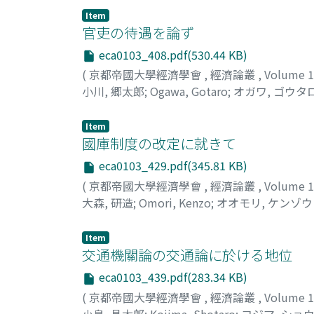
Item
官吏の待遇を論ず
eca0103_408.pdf(530.44 KB)
(
京都帝國大學經濟學會
,
經濟論叢
,
Volume 
小川, 郷太郎
;
Ogawa, Gotaro
;
オガワ, ゴウタ
Item
國庫制度の改定に就きて
eca0103_429.pdf(345.81 KB)
(
京都帝國大學經濟學會
,
經濟論叢
,
Volume 
大森, 研造
;
Omori, Kenzo
;
オオモリ, ケンゾウ
Item
交通機關論の交通論に於ける地位
eca0103_439.pdf(283.34 KB)
(
京都帝國大學經濟學會
,
經濟論叢
,
Volume 
小島, 昌太郎
;
Kojima, Shotaro
;
コジマ, ショ