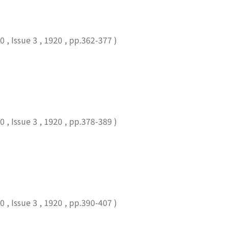
10
,
Issue 3
,
1920
,
pp.362-377
)
)
10
,
Issue 3
,
1920
,
pp.378-389
)
10
,
Issue 3
,
1920
,
pp.390-407
)