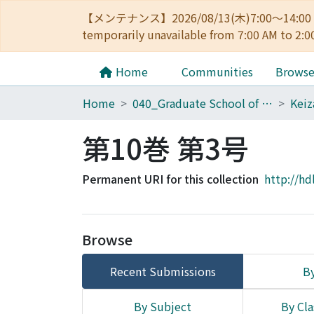
【メンテナンス】2026/08/13(木)7:00～14
temporarily unavailable from 7:00 AM to 2:0
Home
Communities
Brows
Home
040_Graduate School of Economics
第10巻 第3号
Permanent URI for this collection
http://hd
Browse
Recent Submissions
By
By Subject
By Cla