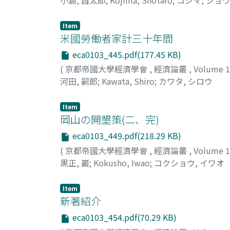
Item
米國勞働者家計三十年間
eca0103_445.pdf(177.45 KB)
(
京都帝國大學經濟學會
,
經濟論叢
,
Volume 
河田, 嗣郎
;
Kawata, Shiro
;
カワタ, シロウ
Item
岡山の開墾策(二、完)
eca0103_449.pdf(218.29 KB)
(
京都帝國大學經濟學會
,
經濟論叢
,
Volume 
黒正, 巖
;
Kokusho, Iwao
;
コクショウ, イワオ
Item
新著紹介
eca0103_454.pdf(70.29 KB)