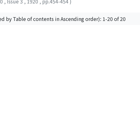
10
,
Issue 3
,
1920
,
pp.454-454
)
ed by Table of contents in Ascending order): 1-20 of 20