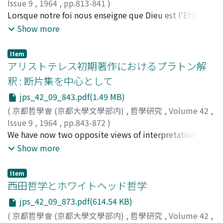
Issue 9
,
1964
,
pp.813-841
)
岩坪, 紹夫
Lorsque notre foi nous enseigne que Dieu est l'Etre
;
Iwatsubo, AKio
;
イワツボ, アイコ
infiniment parfait, notre raison nous montre que les
Show more
créatures que Dieu parfait a créées d'une manière la
plus parfaite sont imparfaites. Il nous semble que la
Item
vérité de la foi ne peut s'accorder avec la vérité de la
アリストテレス初期著作におけるプラトン解
raison. La question de la conformité de la foi avec la
釈 : 断片集を中心として
raison est le noeud de la controverse sur le mal
jps_42_09_843.pdf(1.49 MB)
métaphysique. Leibniz prétend que la raison humaine
est la raison démonstrative, et que l'on pourra toujours
(
京都哲學會 (京都大學文學部内)
,
哲學研究
,
Volume 42
,
arriver à la connaissance de Dieu quand on suivra la
Issue 9
,
1964
,
pp.843-872
)
démonstration de la raison avec un désir ardent de la
川田, 殖
We have now two opposite views of interpretation
;
Kawata, Shigeru
;
カワタ, シゲル
vérité. Il en conclut que l'entendement divin et la
concerning Aristotle's attitude towards Platonism. One
Show more
raison humaine sont homogènes. Bayle dit que la raison
is Werner Jaeger's, widely known as his
humaine aime la dispute, qu'elle entasse objections sur
entwicklungsgeschichtliche Anschauung. The other is,
Item
objections et ne sait où s'arrêter. Il en conclut que
like Harold Cherniss', that Aristotle could not
西田哲学とホワイトヘッド哲学
l'entendement infini de Dieu n'a rien de commun avec
understand the true issue of Plato's philosophy and did
jps_42_09_873.pdf(614.54 KB)
la raison finie de l'homme. Leibniz nie absolument
nothing but criticize it without any consistency in his
(
京都哲學會 (京都大學文學部内)
,
哲學研究
,
Volume 42
,
l'existence de la vérité qui est contraire à la raison; il
own system. To test the legitimacy of these two views,