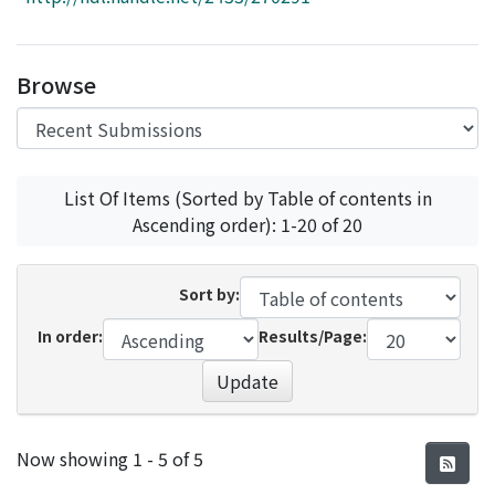
Access Statistics
Library Network
Browse
List Of Items (Sorted by Table of contents in
Ascending order): 1-20 of 20
Sort by:
In order:
Results/Page:
Update
Recent Submissions
Now showing
1 - 5 of 5