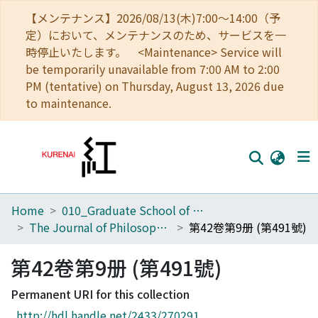
【メンテナンス】2026/08/13(木)7:00～14:00（予
定）において、メンテナンスのため、サービスを一
時停止いたします。 <Maintenance> Service will
be temporarily unavailable from 7:00 AM to 2:00
PM (tentative) on Thursday, August 13, 2026 due
to maintenance.
Home
010_Graduate School of Letters
Home
The Journal of Philosophical Studies
第42卷第9册 (第491號)
Communities
第42卷第9册 (第491號)
Browse
Permanent URI for this collection
Download Ranking
http://hdl.handle.net/2433/270291