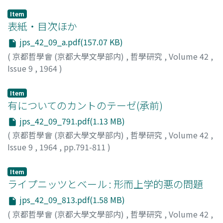
Item
表紙・目次ほか
jps_42_09_a.pdf(157.07 KB)
(
京都哲學會 (京都大學文學部内)
,
哲學研究
,
Volume 42
,
Issue 9
,
1964
)
Item
有についてのカントのテーゼ(承前)
jps_42_09_791.pdf(1.13 MB)
(
京都哲學會 (京都大學文學部内)
,
哲學研究
,
Volume 42
,
Issue 9
,
1964
,
pp.791-811
)
ハイデッガー, マルティン
;
辻村, 公一
;
Heidegger, Martin
;
Tsujimura, Koichi
;
ツジムラ, コウイチ
Item
ライプニッツとベール : 形而上学的悪の問題
jps_42_09_813.pdf(1.58 MB)
(
京都哲學會 (京都大學文學部内)
,
哲學研究
,
Volume 42
,