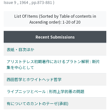
Issue 9
,
1964
,
pp.873-881
)
est rationaliste. Mais il admet tacitement que la raison
we can make use of the extant remains of Aristotle's
野田, 又夫
;
Noda, Matao
;
ノダ, マタオ
humaine ne peut raisonner régulièrement que sous la
dialogues and his fragments on the theory of Ideas,
direction de l'entendement divin, c'est-à-dire, de la foi.
which clearly reflect his attitude towards his master in
List Of Items (Sorted by Table of contents in
Le rationalisme de Leibniz ne peut subsister sans
the prime of his youth. So far as his treatment about
Ascending order): 1-20 of 20
présupposer le gouvernement absolu de Dieu chrétien.
Plato's theories of soul and of Ideas is concerned, we
Bayle avoue que notre foi et notre raison ont chacune
may remark on the following points: 1. The Pessimism
Recent Submissions
leur propre vérité, et que ces deux sortes de vérités se
permeating Eudemus, said to be (by W. Jaeger) a
contedisent. Il est sceptique. Cependant il confesse que
distinct trace of Platonism, is not the central message
表紙・目次ほか
seule la foi établie sur la ruine de la raison est la
of Phaedo, the theme of which is followed in Eudemus.
véritable foi. Au fond du coeur, il est fidéiste, mais
Rather, here we can perceive Aristotle's somehow
アリストテレス初期著作におけるプラトン解釈 : 断片
fidéiste dangereux pour la religion chrétienne.
tendentious treatment of the theme of Phaedo. 2.
集を中心として
Aristotle used the term νοῦς instead of ψυχή to indicate
the distinctive faculty of soul. Here we notice his well-
西田哲学とホワイトヘッド哲学
thought out treatment in sharp definition, which
illustrates his mastery of Plato's later theory of soul. 3.
ライプニッツとベール : 形而上学的悪の問題
In his treatment of the so-called ψυχή-ἁρμονία
argument in contrast to Plato's, we observe a germ of
有についてのカントのテーゼ(承前)
his own characteristic way of thinking which will later
be formulated into the theory of οὐσἰα. 4. Some