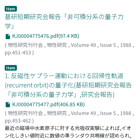
Item
基研短期研究会報告「非可積分系の量子力
学」
KJ00004775476.pdf(97.4 KB)
(
物性研究刊行会
,
物性研究
,
Volume 49
,
Issue 5
,
1988
,
pp.451-453
)
Item
1. 反磁性ケプラー運動における回帰性軌道
(recurrent orbit)の量子化(基研短期研究会報告
「非可積分系の量子力学」,研究会報告)
KJ00004775477.pdf(406.85 KB)
(
物性研究刊行会
,
物性研究
,
Volume 49
,
Issue 5
,
1988
,
pp.453-462
)
桑田, 雅泰
最近の磁場中水素原子に対する光吸収実験によれば,イオ
;
長谷川, 洋
;
Davis, Peter
;
Kuwata, Masayasu
;
Hasegawa, Hiroshi
ン化しきい値附近に数値の準ランダウ共鳴線が認められ,
;
クワタ, マサヤス
;
ハセガワ, ヒロシ