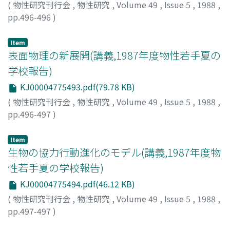
(
物性研究刊行会
,
物性研究
,
Volume 49
,
Issue 5
,
1988
,
pp.496-496
)
小林, 達治
;
Kobayashi, Tatsuji
;
コバヤシ, タツジ
Item
表面物理の新展開(講義,1987年度物性若手夏の
学校報告)
KJ00004775493.pdf(79.78 KB)
(
物性研究刊行会
,
物性研究
,
Volume 49
,
Issue 5
,
1988
,
pp.496-497
)
中島, 勝也
;
Nakajima, Katsuya
;
ナカジマ, カツヤ
Item
生物の協力行動進化のモデル(講義,1987年度物
性若手夏の学校報告)
KJ00004775494.pdf(46.12 KB)
(
物性研究刊行会
,
物性研究
,
Volume 49
,
Issue 5
,
1988
,
pp.497-497
)
松田, 博嗣
;
Matsuda, Hirotsugu
;
マツダ, ヒロツグ