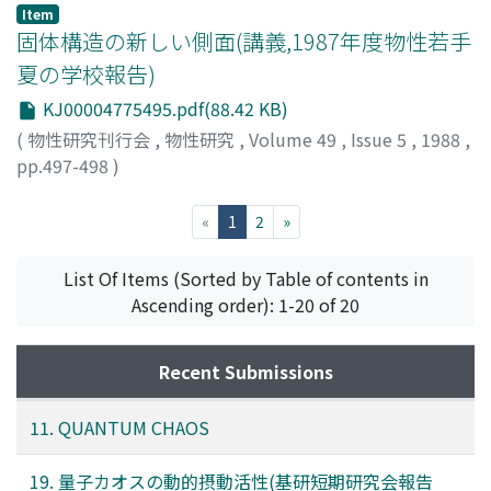
Item
固体構造の新しい側面(講義,1987年度物性若手
夏の学校報告)
KJ00004775495.pdf(88.42 KB)
(
物性研究刊行会
,
物性研究
,
Volume 49
,
Issue 5
,
1988
,
pp.497-498
)
越地, 尚宏
;
Koshiji, Naohiro
;
コシジ, ナオヒロ
(current)
«
1
2
»
List Of Items (Sorted by Table of contents in
Ascending order): 1-20 of 20
Recent Submissions
11. QUANTUM CHAOS
19. 量子カオスの動的摂動活性(基研短期研究会報告