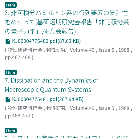
Item
6. 非可積分ハミルトン系の行列要素の統計性
をめぐって(基研短期研究会報告「非可積分系
の量子力学」,研究会報告)
KJ00004775480.pdf(87.63 KB)
(
物性研究刊行会
,
物性研究
,
Volume 49
,
Issue 5
,
1988
,
pp.467-468
)
首藤, 啓
;
松下, 利樹
;
Shudo, Akira
;
Matsushita, Toshiki
;
シ
ュドウ, アキラ
;
マツシタ, トシキ
Item
7. Dissipation and the Dynamics of
Macroscopic Quantum Systems
KJ00004775481.pdf(207.94 KB)
(
物性研究刊行会
,
物性研究
,
Volume 49
,
Issue 5
,
1988
,
pp.468-472
)
飛田, 和男
;
Hida, Kazuo
;
ヒダ, カズオ
Item