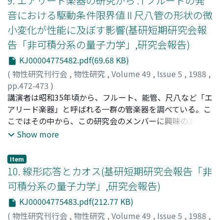
9. エアリード楽器の研究から : I フルートの発
音における駆動条件限界値 II 尺八管の形状の微
小変化が性能に及ぼす影響(基研短期研究会報
告「非可積分系の量子力学」,研究会報告)
KJ00004775482.pdf(69.68 KB)
(
物性研究刊行会
,
物性研究
,
Volume 49
,
Issue 5
,
1988
,
pp.472-473
)
安藤, 由典
講演者は昭和35年頃から、フルート、能管、尺八など「エ
;
Ando, Yoshinori
;
アンドウ, ヨシノリ
アリード楽器」と呼ばれる一群の管楽器を調べている。こ
こではその中から、この研究会のメンバーに興味のありそ
うな、副題にあげた二つの話題について以下の目次に従っ
Show more
て述べる。
Item
10. 線形応答とカオス(基研短期研究会報告「非
可積分系の量子力学」,研究会報告)
KJ00004775483.pdf(212.77 KB)
(
物性研究刊行会
,
物性研究
,
Volume 49
,
Issue 5
,
1988
,