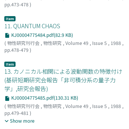
pp.473-478
)
斎藤, 信彦
;
Saito, Nobuhiko
;
サイトウ, ノブヒコ
Item
11. QUANTUM CHAOS
KJ00004775484.pdf(82.9 KB)
(
物性研究刊行会
,
物性研究
,
Volume 49
,
Issue 5
,
1988
,
pp.478-479
)
Casati, Giulio
Item
13. カノニカル相関による波動関数の特徴付け
(基研短期研究会報告「非可積分系の量子力
学」,研究会報告)
KJ00004775485.pdf(130.31 KB)
(
物性研究刊行会
,
物性研究
,
Volume 49
,
Issue 5
,
1988
,
pp.479-481
)
水谷, 正大
;
首藤, 啓
;
深井, 朋樹
;
Mizutani, Masuhiro
;
Show more
Shudo, Akira
;
Fukai, Tomoki
;
ミズタニ, マスヒロ
;
シュド