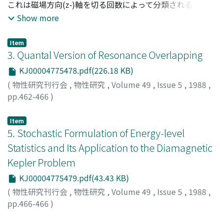
これは磁場方向(z-)軸を切る回数によって分類される周期
的軌道・量子準位への光励起である。これに関する簡単な
Show more
モデルは,2自由度非分離ハミルトニアン
H=1/2(p^2_p+p^2_x)+(r^2)/8p^2-1/√の適当な近似(1/
Item
√=1/(|zl))である調和振動子と1次元ケプラー運動とのな
3. Quantal Version of Resonance Overlapping
す2次元周期運動として理解される。(これらの軌道はr=0
KJ00004775478.pdf(226.18 KB)
から出発し|rl～10^2a_Bの軌道を画いて再びr=0に回帰す
(
物性研究刊行会
,
物性研究
,
Volume 49
,
Issue 5
,
1988
,
るという意味でrecurrent軌道と名付けられている)この事
pp.462-466
)
実は典型的な量子カオスである反磁性ケプラー運動のイオ
戸田, 幹人
;
池田, 研介
;
Toda, Mikito
;
Ikeda, Kensuke
;
ト
ン化近傍不規則準位中に周期軌道による規則性が含まれて
ダ, ミキト
;
イケダ, ケンスケ
Item
いるととを示している。この規則性がRunge-Lenzベクト
5. Stochastic Formulation of Energy-level
ルのz-成分A_x=const.として表される可能性を示し,これ
に基く量子化のモデルを議論する。
Statistics and Its Application to the Diamagnetic
Kepler Problem
KJ00004775479.pdf(43.43 KB)
(
物性研究刊行会
,
物性研究
,
Volume 49
,
Issue 5
,
1988
,
pp.466-466
)
Hasegawa, H.
;
Wunner, G.