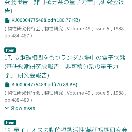
究会報告「非可積分系の量子力学」,研究会報
告)
KJ00004775488.pdf(180.77 KB)
(
物性研究刊行会
,
物性研究
,
Volume 49
,
Issue 5
,
1988
,
pp.484-487
)
高橋, 公也
;
Takahashi, Kinya
;
タカハシ, キンヤ
Item
17. 長距離相関をもつランダム場中の電子状態
(基研短期研究会報告「非可積分系の量子力
学」,研究会報告)
KJ00004775489.pdf(70.89 KB)
(
物性研究刊行会
,
物性研究
,
Volume 49
,
Issue 5
,
1988
,
pp.488-489
)
胡桃, 薫
;
首藤, 啓
;
相沢, 洋二
;
合田, 正毅
;
Kurumi, Kaoru
;
Show more
Shudo, Akira
;
Aizawa, Yoji
;
Goda, Masaki
;
クルミ, カオル
;
シュドウ, アキラ
;
アイザワ, ヨウジ
;
ゴウダ, マサキ
Item
19. 量子カオスの動的摂動活性(基研短期研究会