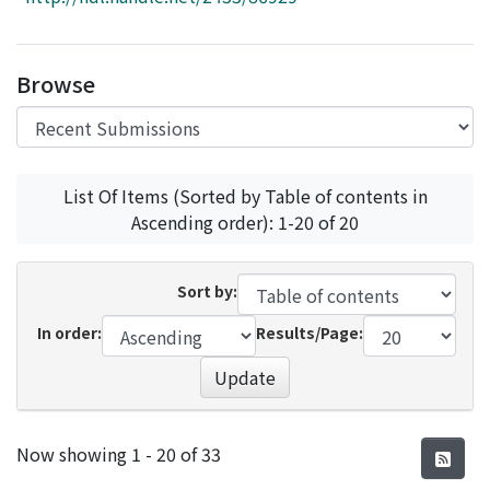
Access Statistics
Library Network
Browse
List Of Items (Sorted by Table of contents in
Ascending order): 1-20 of 20
Sort by:
In order:
Results/Page:
Update
Recent Submissions
Now showing
1 - 20 of 33