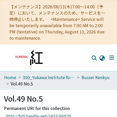
【メンテナンス】2026/08/13(木)7:00～14:00（予
定）において、メンテナンスのため、サービスを一
時停止いたします。 <Maintenance> Service will
be temporarily unavailable from 7:00 AM to 2:00
PM (tentative) on Thursday, August 13, 2026 due
to maintenance.
Home
390_Yukawa Institute for Theoretical Physics
Bussei Kenkyu
Home
Vol.49 No.5
Communities
Vol.49 No.5
Browse
Permanent URI for this collection
Download Ranking
http://hdl.handle.net/2433/86929