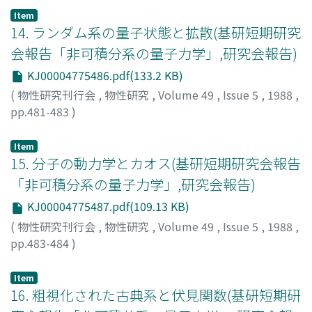
ウ, アキラ
;
フカイ, トモキ
Item
14. ランダム系の量子状態と拡散(基研短期研究
会報告「非可積分系の量子力学」,研究会報告)
KJ00004775486.pdf(133.2 KB)
(
物性研究刊行会
,
物性研究
,
Volume 49
,
Issue 5
,
1988
,
pp.481-483
)
合田, 正毅
;
Goda, Masaki
;
ゴウダ, マサキ
Item
15. 分子の動力学とカオス(基研短期研究会報告
「非可積分系の量子力学」,研究会報告)
KJ00004775487.pdf(109.13 KB)
(
物性研究刊行会
,
物性研究
,
Volume 49
,
Issue 5
,
1988
,
pp.483-484
)
加藤, 重樹
;
Kato, Shigeki
;
カトウ, シゲキ
Item
16. 粗視化された古典系と伏見関数(基研短期研