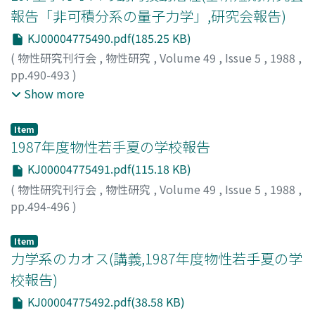
報告「非可積分系の量子力学」,研究会報告)
KJ00004775490.pdf(185.25 KB)
(
物性研究刊行会
,
物性研究
,
Volume 49
,
Issue 5
,
1988
,
pp.490-493
)
足立, 聡
;
戸田, 幹人
;
池田, 研介
;
Adachi, Satoshi
;
Toda,
Show more
Mikito
;
Ikeda, Kensuke
;
アダチ, サトシ
;
トダ, ミキト
;
イ
ケダ, ケンスケ
Item
1987年度物性若手夏の学校報告
KJ00004775491.pdf(115.18 KB)
(
物性研究刊行会
,
物性研究
,
Volume 49
,
Issue 5
,
1988
,
pp.494-496
)
Item
力学系のカオス(講義,1987年度物性若手夏の学
校報告)
KJ00004775492.pdf(38.58 KB)