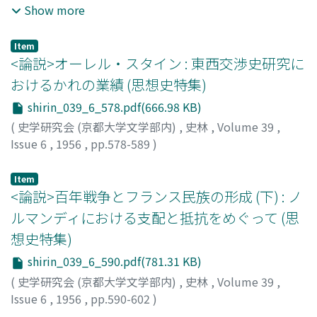
義づけたところに認めらるべきかと思われる。
の地位を定め、さらに江戸の蘭学との交渉を通じて元俊の
Show more
発展を述べ、ついでかかる環境から蘭室の蘭学専攻に及
び、さらに彼らによって京都の蘭学が発展して次の興隆期
Item
を準備したこと、および古医方に浸透して漢蘭折衷派にお
<論説>オーレル・スタイン : 東西交渉史研究に
よんだこと、ならびに漢蘭折衷派の内容を検討した。史料
おけるかれの業績 (思想史特集)
の不充分と、医学に関する無智から十分を期しえなかった
shirin_039_6_578.pdf(666.98 KB)
ことを遺憾とする。
(
史学研究会 (京都大学文学部内)
,
史林
,
Volume 39
,
Issue 6
,
1956
,
pp.578-589
)
岡崎, 敬
;
Okazaki, T.
Item
<論説>百年戦争とフランス民族の形成 (下) : ノ
ルマンディにおける支配と抵抗をめぐって (思
想史特集)
shirin_039_6_590.pdf(781.31 KB)
(
史学研究会 (京都大学文学部内)
,
史林
,
Volume 39
,
Issue 6
,
1956
,
pp.590-602
)
川口, 博
;
Kawaguchi, H.