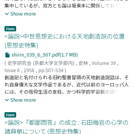
より東晋に移る過渡的なものとして、葛洪の隠逸を挙げて
集中しているが、双方とも論は坂東本に関係しており、そ
おいた。
の実態についての研究が要望されている。この論文は、著
Show more
者がこの二年間、坂東本について直接調査した結果を纒め
たものであり、書誌学的研究に属するが、それから導き出
Item
される結論は、教行信証の構成や著述年次についての論議
<論説>中世思想史における天地創造説の位置
に関係するので、思想史特集のうちに含めて発表すること
(思想史特集)
にした。論文の重点を要約して云えば、坂東本のうちに
shirin_039_6_507.pdf(1.7 MB)
は、当初に書写されたままの個所と、後に書直された部分
があり、いままでの研究ではこれを区別せずに同じに取扱
(
史学研究会 (京都大学文学部内)
,
史林
,
Volume 39
,
ってきたが、原本についてその区別を明らかにし、それに
Issue 6
,
1956
,
pp.507-534
)
よって教行信証の研究に新しい面を開こうとするものであ
辻田, 右左男
創造記と名付けられる旧約聖書冒頭の天地創造説話は、そ
;
Tsujita, Usao
;
ツジタ, ウサオ
る。
れ自身偉大な文学作品であるが、近代以前のヨーロッパ人
には、その信仰生活の支柱、かつ科学的宇宙観の源泉でも
あった。特にキリスト教神学が支配的であった中世におい
Show more
ては、この説話の人心にもたらした影響は大きく、創造神
への信仰は、同時に被造者としての人間の位置の認識を呼
Item
びさました。かりに披造者意識とよぶこのような自覚は
<論説>『都鄙問答』の成立 : 石田梅岩の心学の
種々の形で捉えられるが、全体として、中世の精神をつつ
諸典拠について (思想史特集)