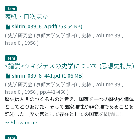
Item
表紙・目次ほか
shirin_039_6_a.pdf(753.54 KB)
(
史学研究会 (京都大学文学部内)
,
史林
,
Volume 39
,
Issue 6
,
1956
)
Item
<論説>ツキジデスの史学について (思想史特集)
shirin_039_6_441.pdf(1.06 MB)
(
史学研究会 (京都大学文学部内)
,
史林
,
Volume 39
,
Issue 6
,
1956
,
pp.441-460
)
原, 隨園
歴史は人間のつくるものと考え、国家を一つの歴史的個体
;
Hara, Zuien
;
ハラ, ズイエン
としてとりあげた。そして国家理性が非合理であることを
記述した。歴史家として存在としての国家を問題にした
が、国家のあるべき規範を示唆することによって四世紀の
Show more
哲学へのかけはしとなった。
Item