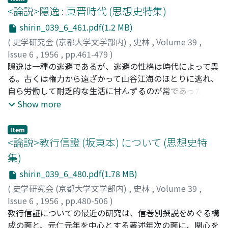
<論説>隠逸 : 東晋時代 (思想史特集)
shirin_039_6_461.pdf(1.2 MB)
(
史学研究会 (京都大学文学部内)
,
史林
,
Volume 39
,
Issue 6
,
1956
,
pp.461-479
)
村上, 嘉実
隠逸は一種の逃避であるが、逃避の性格は時代によって異
;
Murakami, Yoshizane
;
ムラカミ, ヨシザネ
る。古くは権力から遠ざかって山谷江海のほとりに逃れ、
自ら労働して耐乏的な生活に甘んずるのが常であった。西
晋時代まではなおそのような古来の風が強く存していた。
Show more
東晋時代になると、自己の田園の中に坐ながらにして隠
れ、裕かにして楽しむべき隠逸となり、一見逃避性が薄ら
Item
いだように見える。しかしこれは貴族社会が固定すること
<論説>教行信證 (坂東本) について (思想史特
によって可能となったので、却ってより深い逃避に入った
集)
ものと見るべきであろう。又隠逸の理念ともいうべき老荘
shirin_039_6_480.pdf(1.78 MB)
思想から云えば、万物の根本としての道が明らかになり、
それを求める隠逸人は世の優越者として高い誇りを有する
(
史学研究会 (京都大学文学部内)
,
史林
,
Volume 39
,
ことが、一般に認められるようになった。そして隠逸は単
Issue 6
,
1956
,
pp.480-506
)
に高踏的なものではなく、同時に庶民的な面をも有してい
赤松, 俊秀
教行信証についての最近の研究は、信巻別撰説をめぐる構
;
Akamatsu, Toshihide
;
アカマツ, トシヒデ
ることが、東晋の貴族的隠逸の中にも見られる。なお西晋
成の面と、元仁元年を中心とする著述年次の面に、関心を