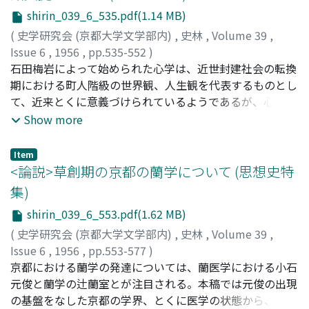
ましいものとするに役立った。目に見えない思想の細流で
shirin_039_6_535.pdf(1.14 MB)
あるが、これがどのようにして中世の社会を流れていった
かを跡づけようとするのがこの小論の目的である。しかし
(
史学研究会 (京都大学文学部内)
,
史林
,
Volume 39
,
順序として創造記がいかにして成立し、いかなる構造をも
Issue 6
,
1956
,
pp.535-552
)
つかを明らにするために近隣諸民族の類同神話とも比較
柴田, 実
石田梅岩によって始められた心学は、近世封建社会の転換
;
Shibata, Minoru
;
シバタ, ミノル
し、かつ中世に至るまでの創造記を中心としたヘブライ宗
期における町人階級の世界観、人生観を代表するものとし
教の変遷をたどり、ギリシア思想との融合の形でカトリシ
て、近来とくに意義づけられているようであるが、心学思
ズムが形成される過程を述べた。
想成立の直接の源由をなすものはその時代町人社会に一般
Show more
に行われていた儒教的、仏教的乃至和学的教養でなければ
ならない。その点を具体的に闡明するために梅岩の主著
Item
「都鄙問答」について、その中に直接引用され、もしく
<論説>草創期の京都の蘭学について (思想史特
は、間接にでもその所論の典拠となったと考えられる書物
集)
を漢籍・仏典・和書の三種に分つてその書目とその頻度と
shirin_039_6_553.pdf(1.62 MB)
を調べたところ、書目はそれぞれ三八・三一・九種とな
り、儒学ことに朱子学関係の書物が多いことが目立つ。併
(
史学研究会 (京都大学文学部内)
,
史林
,
Volume 39
,
しそのことから直ちに心学は朱子学に由来するとの早急な
Issue 6
,
1956
,
pp.553-577
)
結論を出すべきではなく、心学の特色はそれら儒仏神にわ
山本, 四郎
京都における蘭学の発達については、蘭医学における小石
;
Yamamoto, Shiro
;
ヤマモト, シロウ
たる時代の教養をひろく取入れて、しかもそのいずれにも
元俊と蘭学の辻蘭室とが注目される。本稿では元俊の出現
捕われず、これを自己の体験に即して主体的に理解し、意
の基盤をなした京都の学界、とくに医学の状態から、元俊