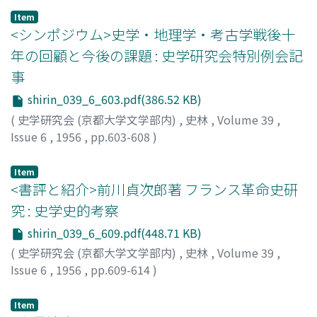
Item
<シンポジウム>史学・地理学・考古学戦後十
年の回顧と今後の課題 : 史学研究会特別例会記
事
shirin_039_6_603.pdf(386.52 KB)
(
史学研究会 (京都大学文学部内)
,
史林
,
Volume 39
,
Issue 6
,
1956
,
pp.603-608
)
藤, 直幹
;
門脇, 禎二
;
貝塚, 茂樹
;
河地, 重造
;
田村, 満穂
;
会
田, 雄次
;
松井, 武敏
;
浮田, 典良
;
水野, 清一
;
坪井, 清足
Item
<書評と紹介>前川貞次郎著 フランス革命史研
究 : 史学史的考察
shirin_039_6_609.pdf(448.71 KB)
(
史学研究会 (京都大学文学部内)
,
史林
,
Volume 39
,
Issue 6
,
1956
,
pp.609-614
)
西井, 克己
Item