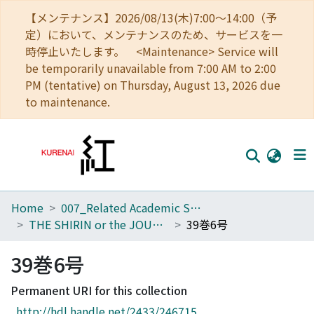
【メンテナンス】2026/08/13(木)7:00～14:00（予
定）において、メンテナンスのため、サービスを一
時停止いたします。 <Maintenance> Service will
be temporarily unavailable from 7:00 AM to 2:00
PM (tentative) on Thursday, August 13, 2026 due
to maintenance.
Home
007_Related Academic Societies
Home
THE SHIRIN or the JOURNAL OF HISTORY
39巻6号
Communities
39巻6号
Browse
Permanent URI for this collection
Download Ranking
http://hdl.handle.net/2433/246715