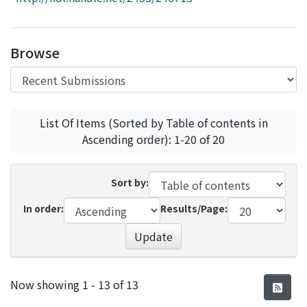
Access Statistics
Library Network
Browse
List Of Items (Sorted by Table of contents in
Ascending order): 1-20 of 20
Sort by:
In order:
Results/Page:
Update
Recent Submissions
Now showing
1 - 13 of 13