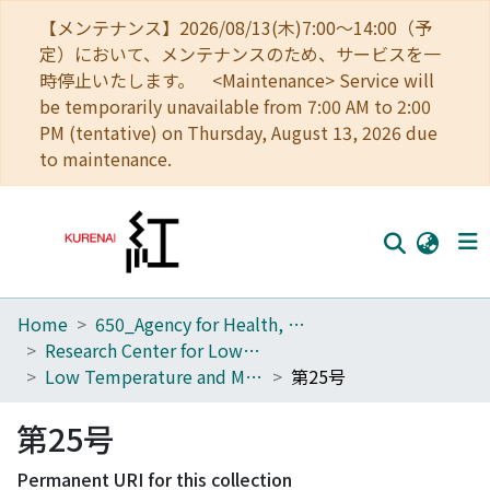
【メンテナンス】2026/08/13(木)7:00～14:00（予
定）において、メンテナンスのため、サービスを一
時停止いたします。 <Maintenance> Service will
be temporarily unavailable from 7:00 AM to 2:00
PM (tentative) on Thursday, August 13, 2026 due
to maintenance.
Home
650_Agency for Health, Safety and Environment
Home
Research Center for Low Temperature and Materials Sciences
Communities
Low Temperature and Materials Sciences (Kyoto University)
第25号
Browse
第25号
Download Ranking
Permanent URI for this collection