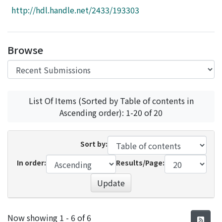
Access Statistics
http://hdl.handle.net/2433/193303
Library Network
Browse
List Of Items (Sorted by Table of contents in
Ascending order): 1-20 of 20
Sort by:
In order:
Results/Page:
Update
Recent Submissions
Now showing
1 - 6 of 6