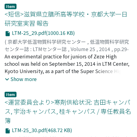
state emerges over 40 fs. The optical conductivity
Item
spectrum at 100 fs from mid-infrared to visible light
<短信>滋賀県立膳所高等学校・京都大学一日
revealed this state to be a photoinduced phase which
研究室実習 報告
has never seen in thermal equilibrium. The crystal and
LTM-25_29.pdf(1000.16 KB)
molecular structural changes over I00 ps were studied
using picosecond infrared vibrational spectroscopy and
(
京都大学低温物質科学研究センター
,
低温物質科学研究
femtosecond electron diffraction and it is figured out
センター誌 : LTMセンター誌
,
Volume 25
,
2014
,
pp.29-
that molecular deformation is much slower than its
29
An experimental practice for juniors of Zeze High
)
translation.
松原, 明
school was held on September 15, 2014 in LTM Center,
;
Matsubara, Akira
;
マツバラ, アキラ
Kyoto University, as a part of the Super Science High
School program of MEXT.
Show more
Item
<運営委員会より>寒剤供給状況: 吉田キャンパ
ス, 宇治キャンパス, 桂キャンパス / 専任教員名
簿
LTM-25_30.pdf(468.72 KB)