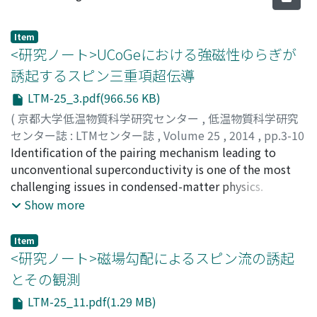
Item
<研究ノート>UCoGeにおける強磁性ゆらぎが
誘起するスピン三重項超伝導
LTM-25_3.pdf(966.56 KB)
(
京都大学低温物質科学研究センター
,
低温物質科学研究
センター誌 : LTMセンター誌
,
Volume 25
,
2014
,
pp.3-10
)
Identification of the pairing mechanism leading to
服部, 泰佑
unconventional superconductivity is one of the most
;
Hattori, Taisuke
;
ハットリ, タイスケ
challenging issues in condensed-matter physics.
Recently discovered uranium ferromagnets which show
Show more
superconductivity below the Curie temperature are
one of the best system to investigate the role of spin
Item
fluctuations as a glue of Cooper pair. From [59]Co NMR
<研究ノート>磁場勾配によるスピン流の誘起
measurements on superconducting ferromagnet
とその観測
UCoGe, we found the positive relationship between
LTM-25_11.pdf(1.29 MB)
ferromagnetic fluctuations and superconductivity with