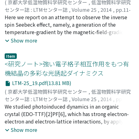
tuning these physical properties by external fields,
(
京都大学低温物質科学研究センター
,
低温物質科学研究
indicating the realization of exotic spin-triplet
センター誌 : LTMセンター誌
,
Volume 25
,
2014
,
pp.11-
superconductivity induced by ferromagnetic
18
Here we report on an attempt to observe the inverse
)
fluctuations.
田畑, 吉計
spin Seebeck effect, namely, a generation of the
;
Tabata, Yoshikazu
;
タバタ, ヨシカズ
temperature-gradient by the magnetic-field-gradient-
induced spin current. We performed an accurate
Show more
temperature-gradient measurement of the archetypal
antiferromagnet MnF[2] with an application of the
Item
magnetic-field-gradient. In the antiferromagnetic
<研究ノート>強い電子格子相互作用をもつ有
temperature region, the significant temperature-
機結晶の多彩な光誘起ダイナミクス
gradient proportional to the magnitude of the
LTM-25_19.pdf(13.81 MB)
magnetic-field-gradient was observed. This may be the
first observation of the inverse spin Seebeck effect.
(
京都大学低温物質科学研究センター
,
低温物質科学研究
センター誌 : LTMセンター誌
,
Volume 25
,
2014
,
pp.19-
28
We studied photoinduced dynamics in an organic
)
恩田, 健
crystal (EDO-TTF)[2]PF[6], which has strong electron-
;
腰原, 伸也
;
矢持, 秀起
;
Onda, Ken
;
Koshihara,
Shin-ya
electron and electron-lattice interactions, by applying
;
Yamochi, Hideki
;
オンダ, ケン
;
コシハラ, シンヤ
;
ヤモチ, ヒデキ
four types of ultrafast techniques. Using 10 fs
Show more
reflectivity change measurement, we found that a new