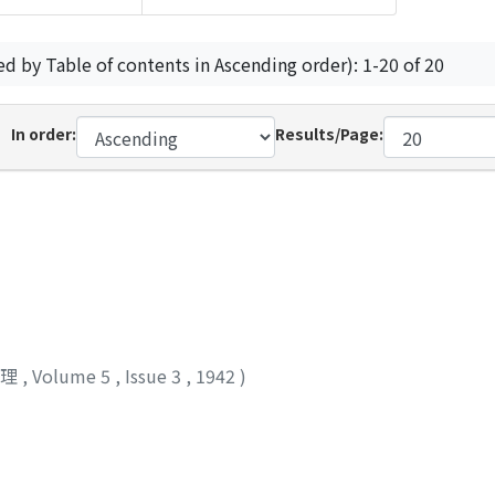
ed by Table of contents in Ascending order): 1-20 of 20
In order:
Results/Page:
物理
,
Volume 5
,
Issue 3
,
1942
)