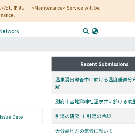
<Maintenance> Service will be
enance.
 Network
Recent Submissions
溫泉湧出導管中に於ける溫度垂直分
解
別府市宮地獄神社溫泉井に於ける氣
引湯の硏究 : I. 引湯の冷却
Issue Date
大分縣地方の氣候に就いて