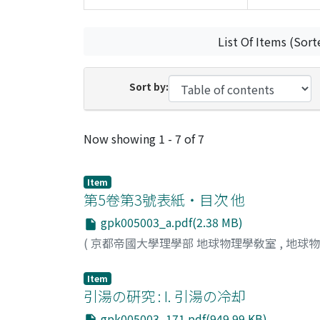
List Of Items (Sort
Sort by:
Recent Submissions
Now showing
1 - 7 of 7
Item
第5卷第3號表紙・目次 他
gpk005003_a.pdf(2.38 MB)
(
京都帝國大學理學部 地球物理學敎室
,
地球
Item
引湯の硏究 : I. 引湯の冷却
gpk005003_171.pdf(949.99 KB)