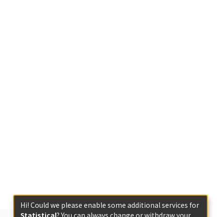
Hi! Could we please enable some additional services for
Statistical
? You can always change or withdraw your