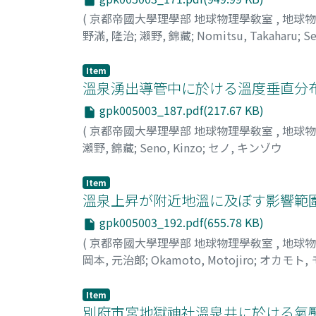
(
京都帝國大學理學部 地球物理學敎室
,
地球
野滿, 隆治
;
瀨野, 錦藏
;
Nomitsu, Takaharu
;
Se
Item
溫泉湧出導管中に於ける溫度垂直分
gpk005003_187.pdf(217.67 KB)
(
京都帝國大學理學部 地球物理學敎室
,
地球
瀨野, 錦藏
;
Seno, Kinzo
;
セノ, キンゾウ
Item
溫泉上昇が附近地溫に及ぼす影響範
gpk005003_192.pdf(655.78 KB)
(
京都帝國大學理學部 地球物理學敎室
,
地球
岡本, 元治郞
;
Okamoto, Motojiro
;
オカモト,
Item
別府市宮地獄神社溫泉井に於ける氣