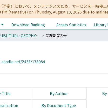
:00（予定）において、メンテナンスのため、サービスを一時停止いたします。 
0 PM (tentative) on Thursday, August 13, 2026 due to maint
e
Download Ranking
Access Statistics
Library
TIKYUBUTURI : GEOPHYSICS
第5巻 第3号
l.handle.net/2433/178084
 Title
By Author
By 
ssification
By Document Type