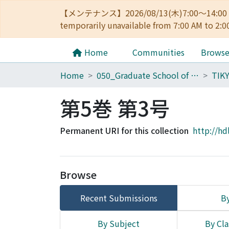
【メンテナンス】2026/08/13(木)7:00～14
temporarily unavailable from 7:00 AM to 2:0
Home
Communities
Brows
Home
050_Graduate School of Science
第5巻 第3号
Permanent URI for this collection
http://hd
Browse
Recent Submissions
By
By Subject
By Cla