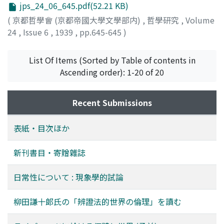
jps_24_06_645.pdf(52.21 KB)
(
京都哲學會 (京都帝國大學文學部内)
,
哲學研究
,
Volume
24
,
Issue 6
,
1939
,
pp.645-645
)
List Of Items (Sorted by Table of contents in
Ascending order): 1-20 of 20
Recent Submissions
表紙・目次ほか
新刊書目・寄贈雜誌
日常性について : 現象學的試論
柳田謙十郞氏の「辨證法的世界の倫理」を讀む