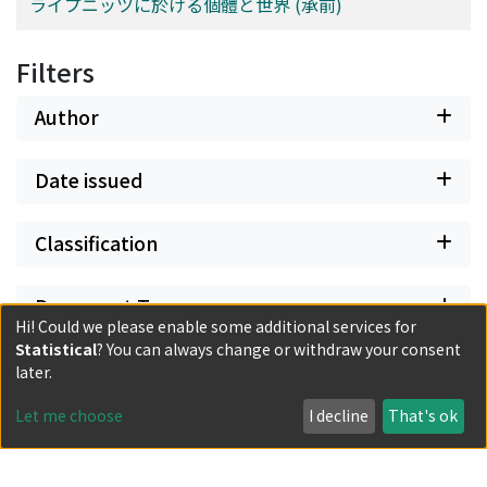
ライプニッツに於ける個體と世界 (承前)
Filters
Author
Date issued
Classification
Document Type
Hi! Could we please enable some additional services for
Statistical
? You can always change or withdraw your consent
Has files
later.
Let me choose
I decline
That's ok
Powered by DSpace and JAIRO Crawler-List