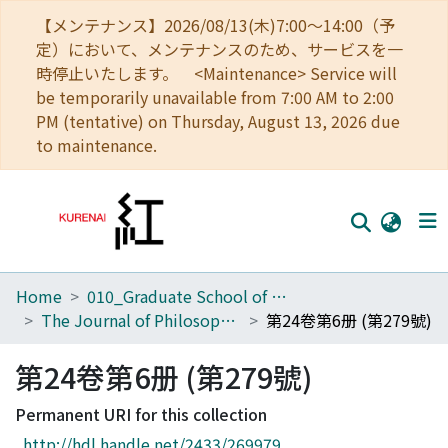
【メンテナンス】2026/08/13(木)7:00～14:00（予
定）において、メンテナンスのため、サービスを一
時停止いたします。 <Maintenance> Service will
be temporarily unavailable from 7:00 AM to 2:00
PM (tentative) on Thursday, August 13, 2026 due
to maintenance.
Home
010_Graduate School of Letters
Home
The Journal of Philosophical Studies
第24卷第6册 (第279號)
Communities
第24卷第6册 (第279號)
Browse
Permanent URI for this collection
Download Ranking
http://hdl.handle.net/2433/269979