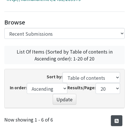
Access Statistics
Library Network
Browse
List Of Items (Sorted by Table of contents in
Ascending order): 1-20 of 20
Sort by:
In order:
Results/Page:
Update
Recent Submissions
Now showing
1 - 6 of 6