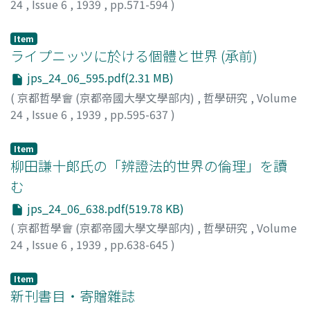
24
,
Issue 6
,
1939
,
pp.571-594
)
竹下, 直之
Item
ライプニッツに於ける個體と世界 (承前)
jps_24_06_595.pdf(2.31 MB)
(
京都哲學會 (京都帝國大學文學部内)
,
哲學研究
,
Volume
24
,
Issue 6
,
1939
,
pp.595-637
)
三宅, 剛一
Item
柳田謙十郞氏の「辨證法的世界の倫理」を讀
む
jps_24_06_638.pdf(519.78 KB)
(
京都哲學會 (京都帝國大學文學部内)
,
哲學研究
,
Volume
24
,
Issue 6
,
1939
,
pp.638-645
)
島, 芳夫
Item
新刊書目・寄贈雜誌