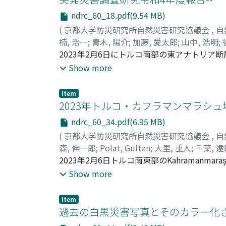
ndrc_60_18.pdf(9.54 MB)
(
京都大学防災研究所自然災害研究協議会
,
自
楠, 浩一
;
青木, 陽介
;
加藤, 愛太郎
;
山中, 浩明
;
2023年2月6日にトルコ南部の東アナトリア
構造物にも多大な被害が生じた。この災害を受
Show more
の地震と災害に関する総合調査」が開始された
ーマ2. 地震発生機構の解明」、「テーマ3.
Item
明」、「テーマ5. 大規模広域地震災害マネ
2023年トルコ・カフラマンマラシ
した理由と、激甚な構造物被害や人的被害と
ndrc_60_34.pdf(6.95 MB)
(
京都大学防災研究所自然災害研究協議会
,
自
森, 伸一郎
;
Polat, Gulten
;
大里, 重人
;
千葉, 達
2023年2月6日トルコ南東部のKahrama
沿うMw=7.7のPazarcik（パザルジク）本
Show more
じた。これらの地震では多地点で強震観測記
った。また，断層近傍の地点で明瞭なパルス波
Item
実施し，強震観測地点周辺での構造物被害の
過去の白黒災害写真とそのカラー化
震度より下回る場合が多い。