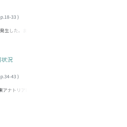
p.18-33
)
が発生した。また、
023年トルコ南部
と災害把握」、「テ
よる構造物被害の解
で巨大な地震が発生
害状況
説する。
p.34-43
)
。東アナトリア断層に
わたり甚大な被害が生
大振幅の強震動とな
と4月に現地調査を
基づく震度は計算