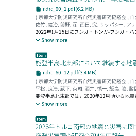
ndrc_60_1.pdf(6.2 MB)
(
京都大学防災研究所自然災害研究協議会
,
自
佐竹, 健治
;
前野, 深
;
西田, 究
;
サッパシー, ア
2022年1月15日にフンガ・トンガ-フンガ
本沿岸では，津波の到達予測時刻より2～3時
Show more
報および注意報が発表された。今回の噴火及
された。本研究では，火山噴火現象の解明，
Item
岸域への影響調査，社会的影響・社会的側面
能登半島北東部において継続する地
ndrc_60_12.pdf(3.4 MB)
(
京都大学防災研究所自然災害研究協議会
,
自
平松, 良浩
;
蔵下, 英司
;
酒井, 慎一
;
飯高, 隆
;
勝
藤, 忠徳
能登半島北東部では，2020年12月頃から
;
笠谷, 貴史
;
田中, 愛幸
;
宮澤, 理稔
;
森
堀, 道広
中，2022年6月19日にマグニチュード5.
;
村田, 晶
;
50346061
Show more
び2022年6月19日の地震による災害像を
震観測，測地観測，電磁気観測，重力観測，
Item
2023年トルコ南部の地震と災害に関
突発災害調査研究令和4年度報告--