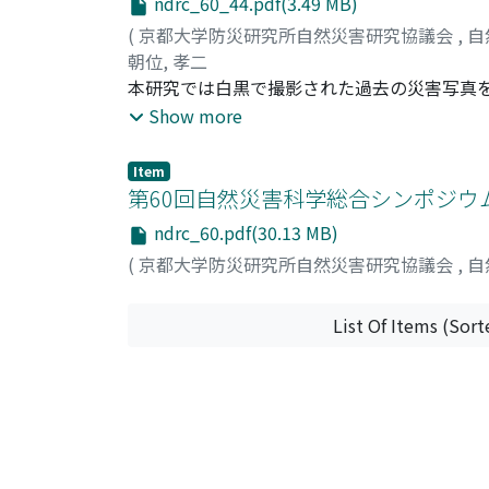
ndrc_60_44.pdf(3.49 MB)
(
京都大学防災研究所自然災害研究協議会
,
自
朝位, 孝二
本研究では白黒で撮影された過去の災害写真
カラー化された写真を比較して，どちらが現
Show more
生，成人を対象にアンケート調査を行った。
ては小・中学生対象であれば白黒の方が被災
Item
黒，カラーを使い分けることが重要と示唆さ
第60回自然災害科学総合シンポジウム
ndrc_60.pdf(30.13 MB)
(
京都大学防災研究所自然災害研究協議会
,
自
List Of Items (Sort