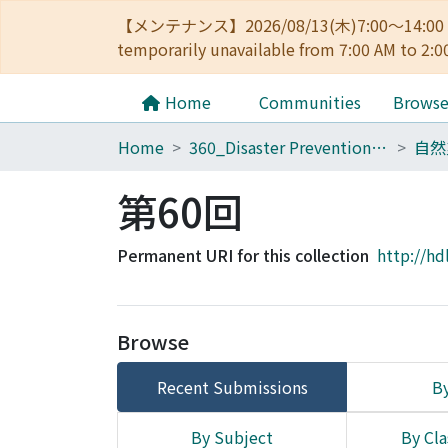
【メンテナンス】2026/08/13(木)7:00～14
temporarily unavailable from 7:00 AM to 2:0
Home
Communities
Brows
Home
360_Disaster Prevention Research Institute
第60回
Permanent URI for this collection
http://hd
Browse
Recent Submissions
By
By Subject
By Cla