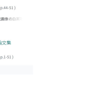
p.44-51
)
元画像の白黒写真と
いて小学生，中学
たが，恐怖感につい
目的に合わせて白
論文集
p.1-51
)