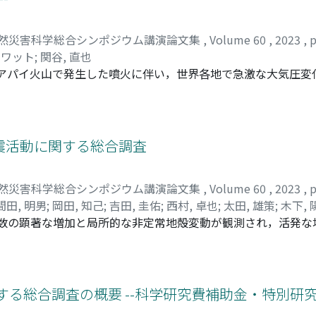
然災害科学総合シンポジウム講演論文集
,
Volume 60
,
2023
,
p
ナワット
;
関谷, 直也
・ハアパイ火山で発生した噴火に伴い，世界各地で急激な大気圧
間早く，大気波動とほぼ同じ頃に海面変動が観測され始め，気
びそれに伴う大気波動，津波について調査するため，科研費の
火山性大気波動などによる津波発生・伝播メカニズムの解明，
の調査の4つのテーマについて総合的な研究を実施した。
震活動に関する総合調査
然災害科学総合シンポジウム講演論文集
,
Volume 60
,
2023
,
p
間田, 明男
;
岡田, 知己
;
吉田, 圭佑
;
西村, 卓也
;
太田, 雄策
;
木下, 
地震数の顕著な増加と局所的な非定常地殻変動が観測され，活発
下, 知晃
;
鹿児島, 渉悟
;
石山, 達也
;
安江, 健一
;
廣内, 大助
;
松多, 
4（最大震度6弱）の地震が発生した。この長期間継続する地震活動
明らかにするため，令和4年度科学研究費（特別研究促進費）によ
温泉成分測定，活構造調査，強震観測を実施した。
する総合調査の概要 --科学研究費補助金・特別研