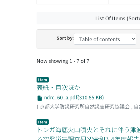
List Of Items (Sort
Sort by:
Recent Submissions
Now showing
1 - 7 of 7
Item
表紙・目次ほか
ndrc_60_a.pdf(310.85 KB)
(
京都大学防災研究所自然災害研究協議会
,
自
Item
トンガ海底火山噴火とそれに伴う津波
る突発災害調査研究令和3-4年度報告-