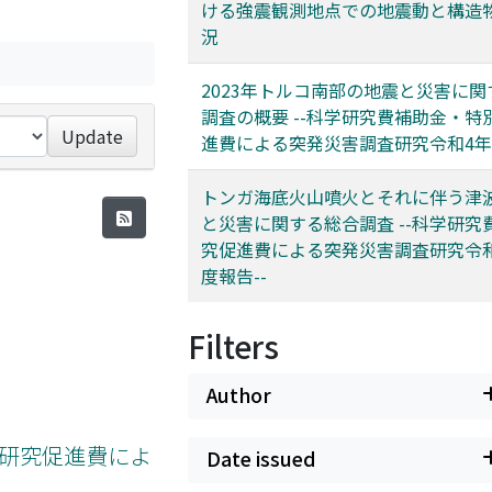
ける強震観測地点での地震動と構造
況
2023年トルコ南部の地震と災害に
調査の概要 --科学研究費補助金・特
Update
進費による突発災害調査研究令和4年
トンガ海底火山噴火とそれに伴う津
と災害に関する総合調査 --科学研究
究促進費による突発災害調査研究令和
度報告--
Filters
Author
別研究促進費によ
Date issued