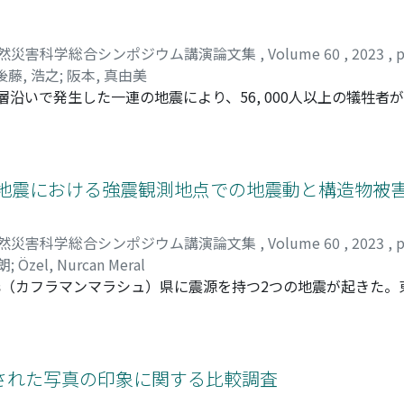
然災害科学総合シンポジウム講演論文集
,
Volume 60
,
2023
,
p
後藤, 浩之
;
阪本, 真由美
断層沿いで発生した一連の地震により、56, 000人以上の犠牲者
けて、文部科学省科学研究費補助事業（特別研究推進費）の「2
。この総合調査では、「テーマ1. 衛星測地等による地殻変動
 強震観測による災害発生機構の調査」、「テーマ4. 災害調査に
ジメントとリスクコミュニケーションの解明」に取り組み、陸域
ュ地震における強震観測地点での地震動と構造物被
なった原因を解明する。本報では本調査のこれまでの成果を概
然災害科学総合シンポジウム講演論文集
,
Volume 60
,
2023
,
p
朗
;
Özel, Nurcan Meral
nmaraş（カフラマンマラシュ）県に震源を持つ2つの地震が起きた
震とその後に北方でMw=7.6のElbistan地震が起きて，広範囲に
録が得られ，近年の設計基準地震動に匹敵するか上回るような
が見られた。地震動と構造物被害の関係に焦点を当てて，3月
状況を観察し，それに基づいてMM震度を判定した。被害判定に
された写真の印象に関する比較調査