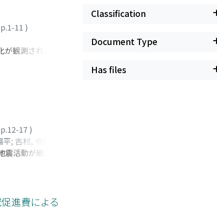
Classification
p.1-11
)
Document Type
変化が観測された。日
象庁によって津波警
Has files
特別促進研究が立案
津波による我が国沿
p.12-17
)
陽平
;
吉村, 令慧
;
後
な地震活動が継続する
信尚
;
岩田, 知孝
;
大
や地殻変動の原因及
る総合調査により，地
究促進費による