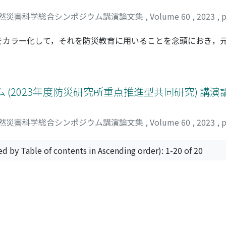
然災害科学総合シンポジウム講演論文集
,
Volume 60
,
2023
,
p
をカラー化して，それを防災教育に用いることを念頭におき，
実感を抱きやすいのか，どちらが恐怖感を抱きやすいのかにつ
カラー化写真は現実感を与えるには良い方法であると示唆され
の恐ろしさが伝わる可能性があることが分かった。対象年齢や
れた。
 (2023年度防災研究所重点推進型共同研究) 講演
然災害科学総合シンポジウム講演論文集
,
Volume 60
,
2023
,
p
ed by Table of contents in Ascending order): 1-20 of 20