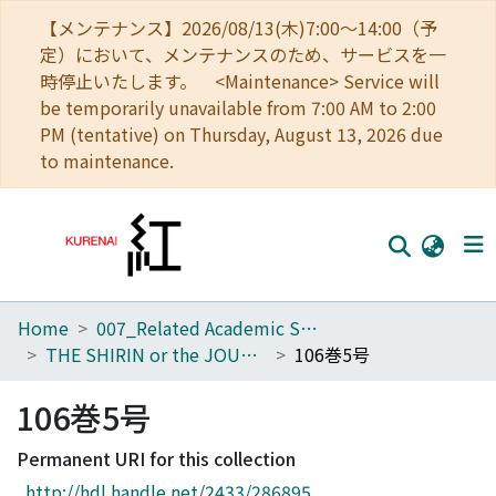
【メンテナンス】2026/08/13(木)7:00～14:00（予
定）において、メンテナンスのため、サービスを一
時停止いたします。 <Maintenance> Service will
be temporarily unavailable from 7:00 AM to 2:00
PM (tentative) on Thursday, August 13, 2026 due
to maintenance.
Home
007_Related Academic Societies
Home
THE SHIRIN or the JOURNAL OF HISTORY
106巻5号
Communities
106巻5号
Browse
Permanent URI for this collection
Download Ranking
http://hdl.handle.net/2433/286895