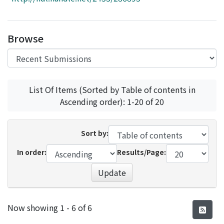
Access Statistics
Library Network
Browse
List Of Items (Sorted by Table of contents in
Ascending order): 1-20 of 20
Sort by:
In order:
Results/Page:
Update
Recent Submissions
Now showing
1 - 6 of 6