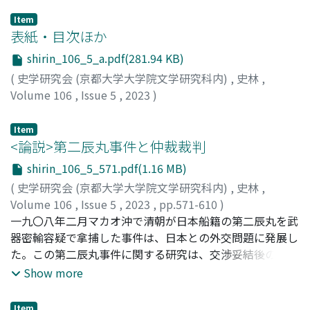
Item
表紙・目次ほか
shirin_106_5_a.pdf(281.94 KB)
(
史学研究会 (京都大学大学院文学研究科内)
,
史林
,
Volume 106
,
Issue 5
,
2023
)
Item
<論説>第二辰丸事件と仲裁裁判
shirin_106_5_571.pdf(1.16 MB)
(
史学研究会 (京都大学大学院文学研究科内)
,
史林
,
Volume 106
,
Issue 5
,
2023
,
pp.571-610
)
箱田, 恵子
一九〇八年二月マカオ沖で清朝が日本船籍の第二辰丸を武
;
HAKODA, Keiko
器密輸容疑で拿捕した事件は、日本との外交問題に発展し
た。この第二辰丸事件に関する研究は、交渉妥結後の反日
ボイコットに集中してきた。だが、清朝外務部が英国海軍
Show more
提督の仲裁裁判(公団)による解決を提案したことは、内外
の新聞報道を通じて予想外の影響を引き起こしており、こ
Item