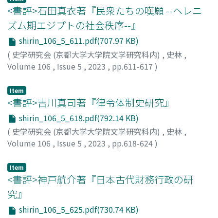
の件は日清と仲裁裁判をめぐる議論に新たな視点を与えて
<書評>石田真衣著『民衆たちの嘆願 --ヘレニ
くれる。まず、当時の日本は仲裁裁判に消極的・反対的だ
ズム期エジプトの社会秩序--』
ったとされるが、この事件の仲裁裁判付託を一旦は閣議決
shirin_106_5_611.pdf(707.97 KB)
定していた。また、『タイムズ』北京通信員モリソンは、
第二辰丸事件とハーグ常設仲裁裁判所を結び付け、日露と
(
史学研究会 (京都大学大学院文学研究科内)
,
史林
,
の満洲をめぐる懸案こそハーグ常設仲裁裁判所付託に相応
Volume 106
,
Issue 5
,
2023
,
pp.611-617
)
しいとの印象を与える報道を行っており、こうした報道
周藤, 芳幸
;
SUTO, Yoshiyuki
は、仲裁裁判を双方の合意に基づく裁判というより国際社
Item
会の「公論」による正義の実現と捉える中国の「公断」観
<書評>吉川真司著『律令体制史研究』
を強めた。
shirin_106_5_618.pdf(792.14 KB)
(
史学研究会 (京都大学大学院文学研究科内)
,
史林
,
Volume 106
,
Issue 5
,
2023
,
pp.618-624
)
大津, 透
;
OTSU, Toru
Item
<書評>神戸航介著『日本古代財務行政の研
究』
shirin_106_5_625.pdf(730.74 KB)