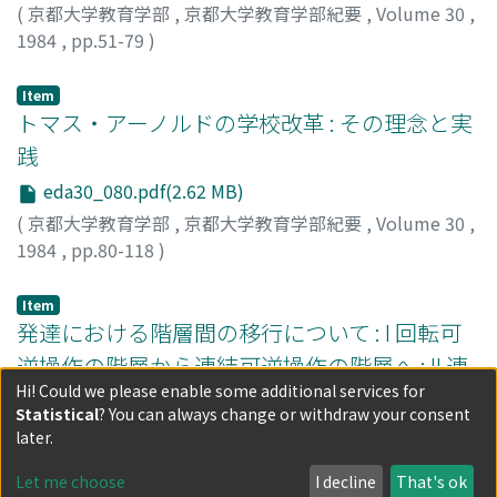
(
京都大学教育学部
,
京都大学教育学部紀要
,
Volume 30
,
1984
,
pp.51-79
)
本山, 幸彦
;
MOTOYAMA, Yukihiko
;
モトヤマ, ユキヒコ
Item
トマス・アーノルドの学校改革 : その理念と実
践
eda30_080.pdf(2.62 MB)
(
京都大学教育学部
,
京都大学教育学部紀要
,
Volume 30
,
1984
,
pp.80-118
)
岡田, 渥美
;
OKADA, Atsumi
;
オカダ, アツミ
Item
発達における階層間の移行について : I 回転可
逆操作の階層から連結可逆操作の階層へ : II 連
Hi! Could we please enable some additional services for
結可逆操作の階層から次元可逆操作の階層へ
Statistical
? You can always change or withdraw your consent
eda30_119.pdf(2.08 MB)
later.
(
京都大学教育学部
,
京都大学教育学部紀要
,
Volume 30
,
Let me choose
I decline
That's ok
1984
,
pp.119-148
)