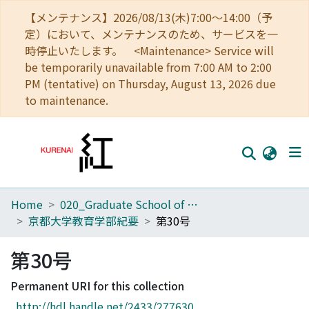
【メンテナンス】2026/08/13(木)7:00～14:00（予
定）において、メンテナンスのため、サービスを一
時停止いたします。 <Maintenance> Service will
be temporarily unavailable from 7:00 AM to 2:00
PM (tentative) on Thursday, August 13, 2026 due
to maintenance.
Home
020_Graduate School of Education
Home
京都大学教育学部紀要
第30号
Communities
第30号
Browse
Permanent URI for this collection
Download Ranking
http://hdl.handle.net/2433/277630