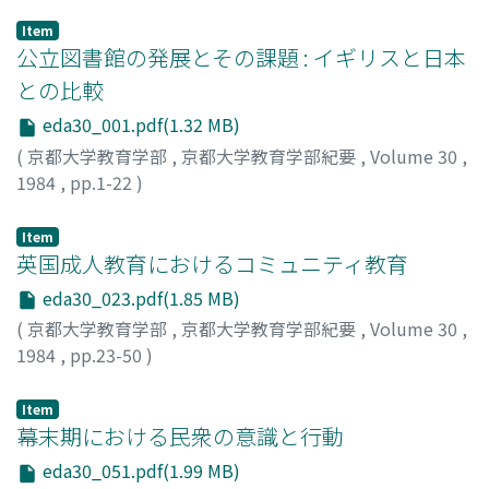
Item
公立図書館の発展とその課題 : イギリスと日本
との比較
eda30_001.pdf(1.32 MB)
(
京都大学教育学部
,
京都大学教育学部紀要
,
Volume 30
,
1984
,
pp.1-22
)
森, 耕一
;
MORI, Koichi
;
モリ, コウイチ
Item
英国成人教育におけるコミュニティ教育
eda30_023.pdf(1.85 MB)
(
京都大学教育学部
,
京都大学教育学部紀要
,
Volume 30
,
1984
,
pp.23-50
)
上杉, 孝實
;
UESUGI, Takamichi
;
ウエスギ, タカミチ
Item
幕末期における民衆の意識と行動
eda30_051.pdf(1.99 MB)