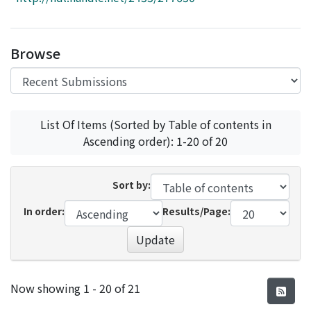
Access Statistics
Library Network
Browse
List Of Items (Sorted by Table of contents in
Ascending order): 1-20 of 20
Sort by:
In order:
Results/Page:
Update
Recent Submissions
Now showing
1 - 20 of 21