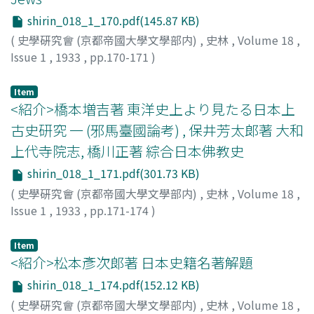
shirin_018_1_170.pdf(145.87 KB)
(
史學硏究會 (京都帝國大學文學部内)
,
史林
,
Volume 18
,
Issue 1
,
1933
,
pp.170-171
)
水川
Item
<紹介>橋本増吉著 東洋史上より見たる日本上
古史研究 一 (邪馬臺國論考) , 保井芳太郞著 大和
上代寺院志, 橋川正著 綜合日本佛教史
shirin_018_1_171.pdf(301.73 KB)
(
史學硏究會 (京都帝國大學文學部内)
,
史林
,
Volume 18
,
Issue 1
,
1933
,
pp.171-174
)
柴田
Item
<紹介>松本彥次郞著 日本史籍名著解題
shirin_018_1_174.pdf(152.12 KB)
(
史學硏究會 (京都帝國大學文學部内)
,
史林
,
Volume 18
,