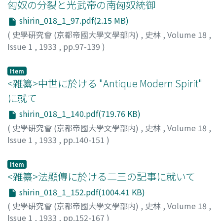
匈奴の分裂と光武帝の南匈奴統御
shirin_018_1_97.pdf(2.15 MB)
(
史學硏究會 (京都帝國大學文學部内)
,
史林
,
Volume 18
,
Issue 1
,
1933
,
pp.97-139
)
内田, 吟風
;
Uchida, G.
Item
<雑纂>中世に於ける "Antique Modern Spirit"
に就て
shirin_018_1_140.pdf(719.76 KB)
(
史學硏究會 (京都帝國大學文學部内)
,
史林
,
Volume 18
,
Issue 1
,
1933
,
pp.140-151
)
朝日, 融溪
;
Asahi, Y.
Item
<雑纂>法顯傳に於ける二三の記事に就いて
shirin_018_1_152.pdf(1004.41 KB)
(
史學硏究會 (京都帝國大學文學部内)
,
史林
,
Volume 18
,
Issue 1
,
1933
,
pp.152-167
)