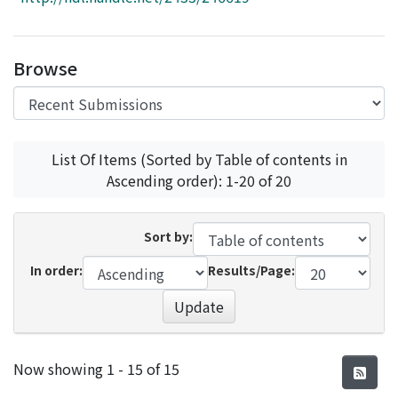
Access Statistics
Library Network
Browse
List Of Items (Sorted by Table of contents in
Ascending order): 1-20 of 20
Sort by:
In order:
Results/Page:
Update
Recent Submissions
Now showing
1 - 15 of 15