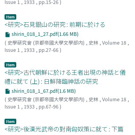
Issue 1
,
1933
,
pp.15-26
)
神田, 喜一郞
;
Kanda, K.
Item
<研究>石見銀山の研究 : 前期に於ける
shirin_018_1_27.pdf(1.66 MB)
(
史學硏究會 (京都帝國大學文學部内)
,
史林
,
Volume 18
,
Issue 1
,
1933
,
pp.27-66
)
小葉田, 淳
;
Kobata, A.
Item
<研究>古代朝鮮に於ける王者出現の神話と儀
禮に就て (上) : 日鮮降臨神話の研究
shirin_018_1_67.pdf(1.6 MB)
(
史學硏究會 (京都帝國大學文學部内)
,
史林
,
Volume 18
,
Issue 1
,
1933
,
pp.67-96
)
三品, 彰英
;
Mishina, A.
Item
<研究>後漢光武帝の對南匈奴策に就て : 下篇