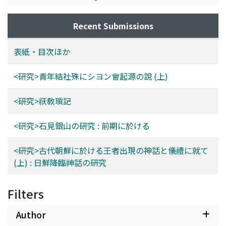
Recent Submissions
表紙・目次ほか
<研究>青年結社殊にシヨン會起源の說 (上)
<研究>祆敎瑣記
<研究>石見銀山の研究 : 前期に於ける
<研究>古代朝鮮に於ける王者出現の神話と儀禮に就て
(上) : 日鮮降臨神話の研究
Filters
Author