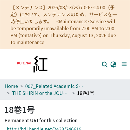
【メンテナンス】2026/08/13(木)7:00～14:00（予
定）において、メンテナンスのため、サービスを一
時停止いたします。 <Maintenance> Service will
be temporarily unavailable from 7:00 AM to 2:00
PM (tentative) on Thursday, August 13, 2026 due
to maintenance.
Home
007_Related Academic Societies
Home
THE SHIRIN or the JOURNAL OF HISTORY
18巻1号
Communities
18巻1号
Browse
Permanent URI for this collection
Download Ranking
http://hdl.handle.net/2433/246619