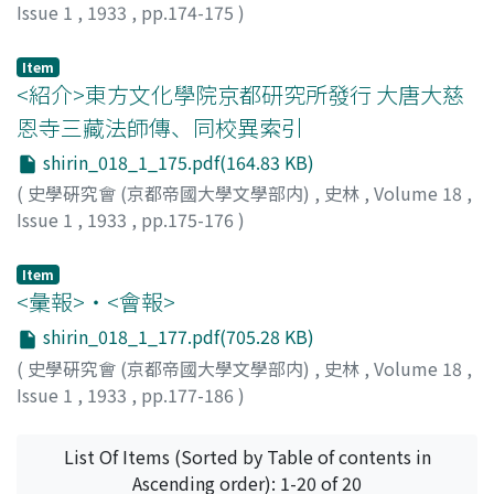
Issue 1
,
1933
,
pp.174-175
)
前田, 一良
Item
<紹介>東方文化學院京都研究所發行 大唐大慈
恩寺三藏法師傳、同校異索引
shirin_018_1_175.pdf(164.83 KB)
(
史學硏究會 (京都帝國大學文學部内)
,
史林
,
Volume 18
,
Issue 1
,
1933
,
pp.175-176
)
内田
Item
<彙報>・<會報>
shirin_018_1_177.pdf(705.28 KB)
(
史學硏究會 (京都帝國大學文學部内)
,
史林
,
Volume 18
,
Issue 1
,
1933
,
pp.177-186
)
List Of Items (Sorted by Table of contents in
Ascending order): 1-20 of 20