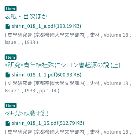
Item
表紙・目次ほか
shirin_018_1_a.pdf(190.19 KB)
(
史學硏究會 (京都帝國大學文學部内)
,
史林
,
Volume 18
,
Issue 1
,
1933
)
Item
<研究>青年結社殊にシヨン會起源の說 (上)
shirin_018_1_1.pdf(600.93 KB)
(
史學硏究會 (京都帝國大學文學部内)
,
史林
,
Volume 18
,
Issue 1
,
1933
,
pp.1-14
)
長, 嘉吉
;
Chio, J.
Item
<研究>祆敎瑣記
shirin_018_1_15.pdf(512.79 KB)
(
史學硏究會 (京都帝國大學文學部内)
,
史林
,
Volume 18
,