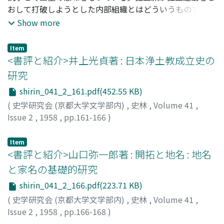
おして打破しようとした内部組織とはどういうものであつ
たか。そして、その組織はどこに起源をもつたのか。ブル
Show more
ジョワ社会として出発したといわれるアメリカ社会にも、
その起源を封建制に求めうる組織が存在していたのであ
Item
る。本論は土地問題を観点として、とくにメリーランドお
<書評と紹介>井上光貞著 : 日本浄土教成立史の
よびニューヨーク植民地の封建遺制を分析した。十七世紀
研究
のメリーランド・マナ、十八世紀のニューヨーク・マナ、
shirin_041_2_161.pdf(452.55 KB)
そして領主派ないし大地主のオリガーキーにおいて、封建
的原則の残存を認めるのである。これらの封建遺制の廃棄
(
史学研究会 (京都大学文学部内)
,
史林
,
Volume 41
,
過程が革命的過程であるならば、アメリカ植民地時代史は
Issue 2
,
1958
,
pp.161-166
)
それ自体において、或る意味で革命的といえるであろう。
田村, 円澄
Item
<書評と紹介>山口弥一郎著 : 開拓と地名 : 地名
と家名の基礎的研究
shirin_041_2_166.pdf(223.71 KB)
(
史学研究会 (京都大学文学部内)
,
史林
,
Volume 41
,
Issue 2
,
1958
,
pp.166-168
)
藤岡, 謙二郎