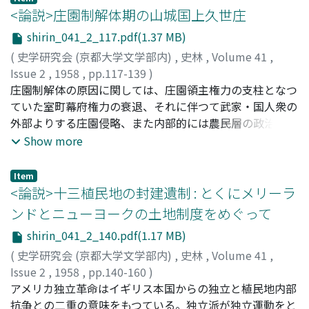
の観点から本稿では、占課田制を漢代以来の勧農政策の発
<論説>庄園制解体期の山城国上久世庄
展線上に展開する制度としてとらえた。
shirin_041_2_117.pdf(1.37 MB)
(
史学研究会 (京都大学文学部内)
,
史林
,
Volume 41
,
Issue 2
,
1958
,
pp.117-139
)
上島, 有
庄園制解体の原因に関しては、庄園領主権力の支柱となつ
;
Uezima, Tamotsu
;
ウエジマ, タモツ
ていた室町幕府権力の衰退、それに伴つて武家・国人衆の
外部よりする庄園侵略、また内部的には農民層の政治的経
済的成長と、それによる年貢の未進抑留等が、従来一般的
Show more
に云われていた所である。然しそれは云わば概説的に説か
れるに止まつて、個別庄園に就いてはつきりそれを跡付け
Item
たものは尠なかつたように思う。このことは史料的制約に
<論説>十三植民地の封建遺制 : とくにメリーラ
依る所が多いのであるが、幸い東寺領山城国上久世庄にお
ンドとニューヨークの土地制度をめぐって
いては、戦国時代の史料も比較的豊富に残されており、殊
shirin_041_2_140.pdf(1.17 MB)
に永正四年 (一五〇七) 算用帳は一庄的な規模で、庄園制
の解体過程を具体的に示しているのである。本稿において
(
史学研究会 (京都大学文学部内)
,
史林
,
Volume 41
,
はかかる観点から、永正四年算用帳を中心として、上久世
Issue 2
,
1958
,
pp.140-160
)
庄における東寺の庄園支配の崩壊過程を具体的に追求し
茨木, 慶三
アメリカ独立革命はイギリス本国からの独立と植民地内部
;
Ibaragi, Keizo
;
イバラギ, ケイゾウ
た。
抗争との二重の意味をもつている。独立派が独立運動をと