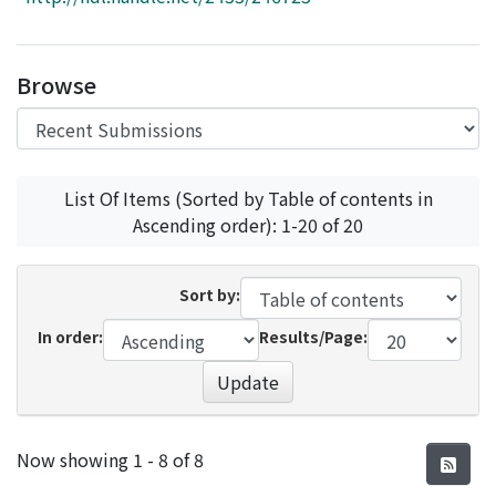
Access Statistics
Library Network
Browse
List Of Items (Sorted by Table of contents in
Ascending order): 1-20 of 20
Sort by:
In order:
Results/Page:
Update
Recent Submissions
Now showing
1 - 8 of 8