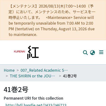
【メンテナンス】2026/08/13(木)7:00～14:00（予
定）において、メンテナンスのため、サービスを一
時停止いたします。 <Maintenance> Service will
be temporarily unavailable from 7:00 AM to 2:00
PM (tentative) on Thursday, August 13, 2026 due
to maintenance.
Home
007_Related Academic Societies
Home
THE SHIRIN or the JOURNAL OF HISTORY
41巻2号
Communities
41巻2号
Browse
Permanent URI for this collection
Download Ranking
http://hdl.handle.net/2433/246723