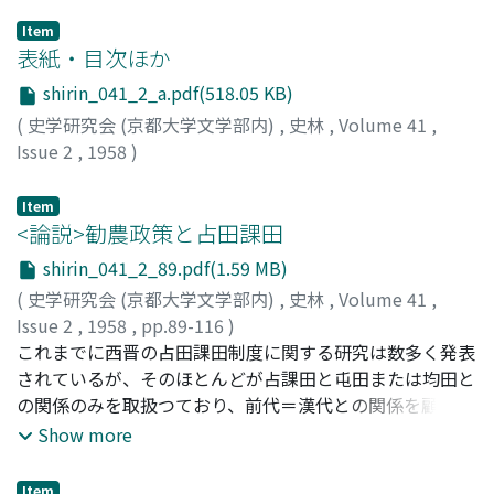
Item
表紙・目次ほか
shirin_041_2_a.pdf(518.05 KB)
(
史学研究会 (京都大学文学部内)
,
史林
,
Volume 41
,
Issue 2
,
1958
)
Item
<論説>勧農政策と占田課田
shirin_041_2_89.pdf(1.59 MB)
(
史学研究会 (京都大学文学部内)
,
史林
,
Volume 41
,
Issue 2
,
1958
,
pp.89-116
)
西村, 元佑
これまでに西晋の占田課田制度に関する研究は数多く発表
;
Nishimura, Genyu
;
ニシムラ, ゲンユウ
されているが、そのほとんどが占課田と屯田または均田と
の関係のみを取扱つており、前代＝漢代との関係を顧慮し
たものは、岡崎文夫氏以外には見当らないといつても過言
Show more
ではない。占課田制を真に歴史的に把握するためには、そ
の前後の時代との関連を綜合的にみてゆかねばならず、こ
Item