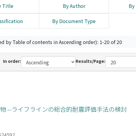
 Title
By Author
By 
ssification
By Document Type
ed by Table of contents in Ascending order): 1-20 of 20
In order:
Results/Page:
物 --ライフラインの総合的耐震評価手法の検討
624592