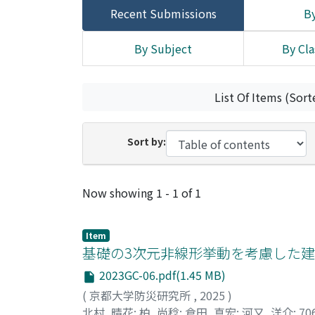
Recent Submissions
By
By Subject
By Cla
List Of Items (Sort
Sort by:
Recent Submissions
Now showing
1 - 1 of 1
Item
基礎の3次元非線形挙動を考慮した建
2023GC-06.pdf(1.45 MB)
(
京都大学防災研究所
,
2025
)
北村, 晴花
;
柏, 尚稔
;
倉田, 真宏
;
河又, 洋介
;
70