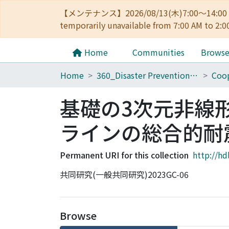
【メンテナンス】2026/08/13(木)7:00～14
temporarily unavailable from 7:00 AM to 2:0
Home
Communities
Brows
Home
360_Disaster Prevention Research Institute
Coop
基礎の3次元非線形
ラインの総合的耐
Permanent URI for this collection
http://hd
共同研究(一般共同研究)2023GC-06
Browse