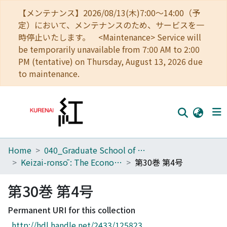
【メンテナンス】2026/08/13(木)7:00～14:00（予
定）において、メンテナンスのため、サービスを一
時停止いたします。 <Maintenance> Service will
be temporarily unavailable from 7:00 AM to 2:00
PM (tentative) on Thursday, August 13, 2026 due
to maintenance.
Home
040_Graduate School of Economics
Home
Keizai-ronsō : The Economic Review
第30巻 第4号
Communities
第30巻 第4号
Browse
Permanent URI for this collection
Download Ranking
http://hdl.handle.net/2433/125823