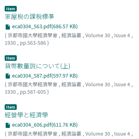
Item
家屋税の課税標凖
eca0304_563.pdf(686.57 KB)
(
京都帝國大學經濟學會
,
經濟論叢
,
Volume 30
,
Issue 4
,
1930
,
pp.563-586
)
神戸, 正雄
;
Kambe, Masao
;
カンベ, マサオ
Item
貨幣數量説について(上)
eca0304_587.pdf(597.97 KB)
(
京都帝國大學經濟學會
,
經濟論叢
,
Volume 30
,
Issue 4
,
1930
,
pp.587-605
)
高田, 保馬
;
Takata, Yasuma
;
タカタ, ヤスマ
Item
經營學と經濟學
eca0304_606.pdf(611.76 KB)
(
京都帝國大學經濟學會
,
經濟論叢
,
Volume 30
,
Issue 4
,