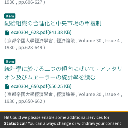
1930
,
pp.606-627
)
小島, 昌太郎
;
Kojima, Shotaro
;
コジマ, ショウタロウ
Item
配給組織の合理化と中央市場の單複制
eca0304_628.pdf(841.38 KB)
(
京都帝國大學經濟學會
,
經濟論叢
,
Volume 30
,
Issue 4
,
1930
,
pp.628-649
)
谷口, 吉彦
;
Taniguchi, Yoshihiko
;
タニグチ, ヨシヒコ
Item
統計學に於ける二つの傾向に就いて - アフタリ
オン及びムヱーラーの統計學を讀む -
eca0304_650.pdf(550.25 KB)
(
京都帝國大學經濟學會
,
經濟論叢
,
Volume 30
,
Issue 4
,
1930
,
pp.650-662
)
蜷川, 虎三
;
Ninagawa, Torazo
;
ニナガワ, トラゾウ
Item
Hi! Could we please enable some additional services for
ポーレの恐慌理論
Statistical
? You can always change or withdraw your consent