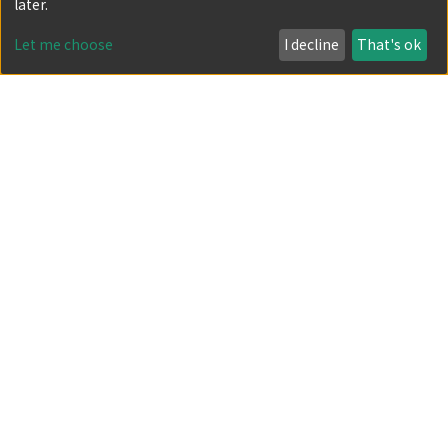
later.
eca0304_663.pdf(641.35 KB)
(
京都帝國大學經濟學會
,
經濟論叢
,
Volume 30
,
Issue 4
,
Let me choose
I decline
That's ok
1930
,
pp.663-678
)
靜田, 均
;
Shizuta, Hitoshi
;
シズタ, ヒトシ
Item
英蘭銀行の職能
eca0304_679.pdf(262.48 KB)
(
京都帝國大學經濟學會
,
經濟論叢
,
Volume 30
,
Issue 4
,
1930
,
pp.679-684
)
有井, 治
;
Arii, Osamu
;
アリイ, オサム
Item
月賦信用の特質
eca0304_684.pdf(298.41 KB)
(
京都帝國大學經濟學會
,
經濟論叢
,
Volume 30
,
Issue 4
,
1930
,
pp.684-690
)
今津, 正二
;
Imazu, Shoji
;
イマヅ, ショウジ
Item