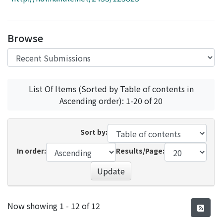
Access Statistics
Library Network
Browse
List Of Items (Sorted by Table of contents in
Ascending order): 1-20 of 20
Sort by:
In order:
Results/Page:
Update
Recent Submissions
Now showing
1 - 12 of 12