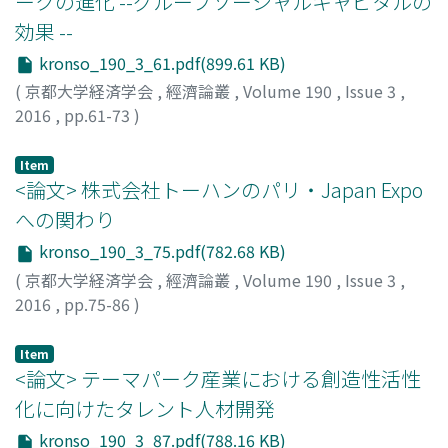
ークの進化 --グループソーシャルキャピタルの
効果 --
kronso_190_3_61.pdf(899.61 KB)
(
京都大学経済学会
,
經濟論叢
,
Volume 190
,
Issue 3
,
2016
,
pp.61-73
)
中本, 龍市
;
NAKAMOTO, Ryuichi
;
ナカモト, リュウイチ
Item
<論文> 株式会社トーハンのパリ・Japan Expo
への関わり
kronso_190_3_75.pdf(782.68 KB)
(
京都大学経済学会
,
經濟論叢
,
Volume 190
,
Issue 3
,
2016
,
pp.75-86
)
神吉, 直人
;
KANKI, Naoto
;
カンキ, ナオト
Item
<論文> テーマパーク産業における創造性活性
化に向けたタレント人材開発
kronso_190_3_87.pdf(788.16 KB)