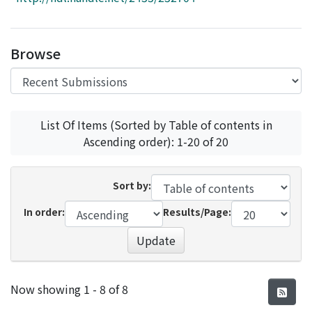
Access Statistics
Library Network
Browse
List Of Items (Sorted by Table of contents in
Ascending order): 1-20 of 20
Sort by:
In order:
Results/Page:
Update
Recent Submissions
Now showing
1 - 8 of 8