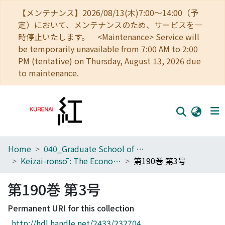
【メンテナンス】2026/08/13(木)7:00～14:00（予
定）において、メンテナンスのため、サービスを一
時停止いたします。 <Maintenance> Service will
be temporarily unavailable from 7:00 AM to 2:00
PM (tentative) on Thursday, August 13, 2026 due
to maintenance.
Home
040_Graduate School of Economics
Home
Keizai-ronsō : The Economic Review
第190巻 第3号
Communities
第190巻 第3号
Browse
Permanent URI for this collection
Download Ranking
http://hdl.handle.net/2433/232704