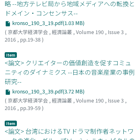
略 --地方テレビ局から地域メディアへの転換と
ドメイン・コンセンサス--
kronso_190_3_19.pdf(1.03 MB)
(
京都大学経済学会
,
經濟論叢
,
Volume 190
,
Issue 3
,
2016
,
pp.19-38
)
加藤, 敬太
;
笹本, 香菜
;
KATO, Keita
;
SASAMOTO, Kana
;
カ
トウ, ケイタ
;
ササモト, カナ
Item
<論文> クリエイターの価値創造を促すコミュ
ニティのダイナミクス --日本の音楽産業の事例
研究--
kronso_190_3_39.pdf(3.72 MB)
(
京都大学経済学会
,
經濟論叢
,
Volume 190
,
Issue 3
,
2016
,
pp.39-59
)
永山, 晋
;
NAGAYAMA, Susumu
;
ナガヤマ, ススム
Item
<論文> 台湾におけるTV ドラマ制作者ネットワ