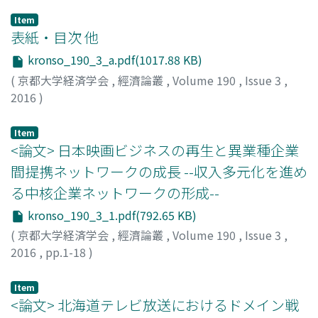
Item
表紙・目次 他
kronso_190_3_a.pdf(1017.88 KB)
(
京都大学経済学会
,
經濟論叢
,
Volume 190
,
Issue 3
,
2016
)
Item
<論文> 日本映画ビジネスの再生と異業種企業
間提携ネットワークの成長 --収入多元化を進め
る中核企業ネットワークの形成--
kronso_190_3_1.pdf(792.65 KB)
(
京都大学経済学会
,
經濟論叢
,
Volume 190
,
Issue 3
,
2016
,
pp.1-18
)
若林, 直樹
;
WAKABAYASHI, Naoki
;
ワカバヤシ, ナオキ
Item
<論文> 北海道テレビ放送におけるドメイン戦