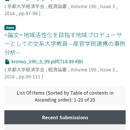
(
京都大学経済学会
,
經濟論叢
,
Volume 190
,
Issue 3
,
2016
,
pp.87-98
)
柿沼, 英樹
;
KAKINUMA, Hideki
;
カキヌマ, ヒデキ
Item
<論文> 地域活性化を目指す地域プロデューサ
ーとしての文系大学教員 --産官学民連携の事例
分析--
kronso_190_3_99.pdf(718.89 KB)
(
京都大学経済学会
,
經濟論叢
,
Volume 190
,
Issue 3
,
2016
,
pp.99-111
)
野口, 寛樹
;
NOGUCHI, Hiroki
;
ノグチ, ヒロキ
List Of Items (Sorted by Table of contents in
Ascending order): 1-20 of 20
Recent Submissions