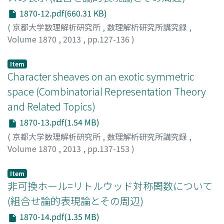
1870-12.pdf(660.31 KB)
(
京都大学数理解析研究所
,
数理解析研究所講究録
,
Volume 1870
,
2013
,
pp.127-136
)
佐垣, 大輔
;
SAGAKI, Daisuke
;
サガキ, ダイスケ
Item
Character sheaves on an exotic symmetric
space (Combinatorial Representation Theory
and Related Topics)
1870-13.pdf(1.54 MB)
(
京都大学数理解析研究所
,
数理解析研究所講究録
,
Volume 1870
,
2013
,
pp.137-153
)
庄司, 俊明
;
Shoji, Toshiaki
;
ショウジ, トシアキ
Item
非可換ホール=リトルウッド対称関数について
(組合せ論的表現論とその周辺)
1870-14.pdf(1.35 MB)