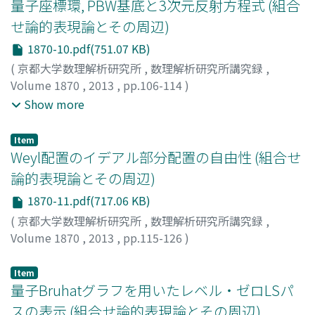
量子座標環, PBW基底と3次元反射方程式 (組合
せ論的表現論とその周辺)
1870-10.pdf(751.07 KB)
(
京都大学数理解析研究所
,
数理解析研究所講究録
,
Volume 1870
,
2013
,
pp.106-114
)
国場, 敦夫
;
尾角, 正人
;
山田, 泰彦
;
Kuniba, Atsuo
;
Okado,
Show more
Masato
;
Yamada, Yasuhiko
;
クニバ, アツオ
;
オカド, マサ
ト
;
ヤマダ, ヤスヒコ
Item
Weyl配置のイデアル部分配置の自由性 (組合せ
論的表現論とその周辺)
1870-11.pdf(717.06 KB)
(
京都大学数理解析研究所
,
数理解析研究所講究録
,
Volume 1870
,
2013
,
pp.115-126
)
寺尾, 宏明
;
Terao, Hiroaki
;
テラオ, ヒロアキ
Item
量子Bruhatグラフを用いたレベル・ゼロLSパ
スの表示 (組合せ論的表現論とその周辺)