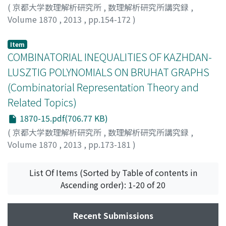
(
京都大学数理解析研究所
,
数理解析研究所講究録
,
Volume 1870
,
2013
,
pp.154-172
)
三橋, 秀生
;
森田, 英章
;
Mitsuhashi, Hideo
;
Morita,
Hideaki
;
ミツハシ, ヒデオ
;
モリタ, ヒデアキ
Item
COMBINATORIAL INEQUALITIES OF KAZHDAN-
LUSZTIG POLYNOMIALS ON BRUHAT GRAPHS
(Combinatorial Representation Theory and
Related Topics)
1870-15.pdf(706.77 KB)
(
京都大学数理解析研究所
,
数理解析研究所講究録
,
Volume 1870
,
2013
,
pp.173-181
)
KOBAYASHI, MASATO
;
小林, 雅人
;
コバヤシ, マサト
List Of Items (Sorted by Table of contents in
Ascending order): 1-20 of 20
Recent Submissions