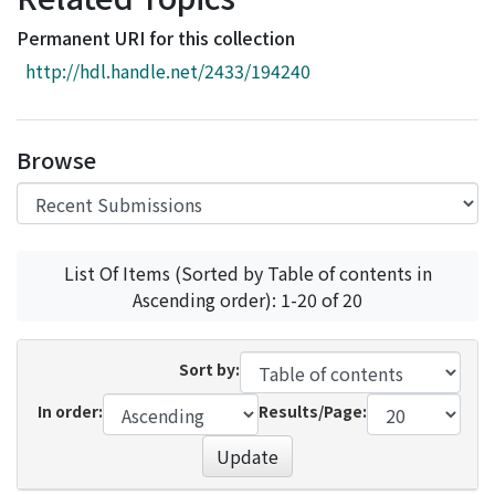
Access Statistics
Permanent URI for this collection
Library Network
http://hdl.handle.net/2433/194240
Browse
List Of Items (Sorted by Table of contents in
Ascending order): 1-20 of 20
Sort by:
In order:
Results/Page:
Update