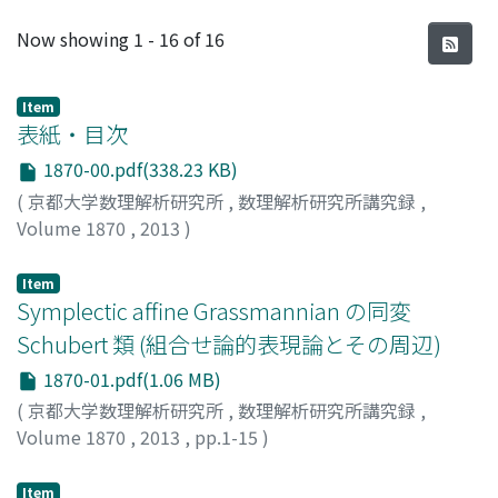
Recent Submissions
Now showing
1 - 16 of 16
Item
表紙・目次
1870-00.pdf(338.23 KB)
(
京都大学数理解析研究所
,
数理解析研究所講究録
,
Volume 1870
,
2013
)
Item
Symplectic affine Grassmannian の同変
Schubert 類 (組合せ論的表現論とその周辺)
1870-01.pdf(1.06 MB)
(
京都大学数理解析研究所
,
数理解析研究所講究録
,
Volume 1870
,
2013
,
pp.1-15
)
池田, 岳
;
Ikeda, Takeshi
;
イケダ, タケシ
Item