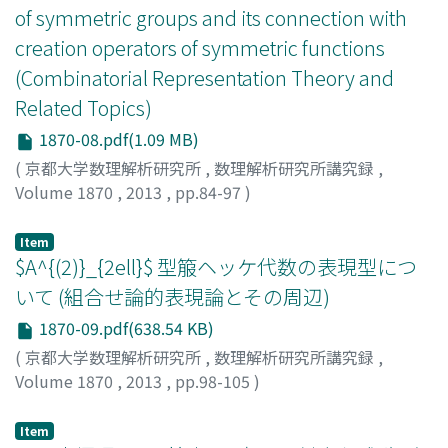
of symmetric groups and its connection with
creation operators of symmetric functions
(Combinatorial Representation Theory and
Related Topics)
1870-08.pdf(1.09 MB)
(
京都大学数理解析研究所
,
数理解析研究所講究録
,
Volume 1870
,
2013
,
pp.84-97
)
Watanabe, Masaki
;
渡部, 正樹
;
ワタナベ, マサキ
Item
$A^{(2)}_{2ell}$ 型箙ヘッケ代数の表現型につ
いて (組合せ論的表現論とその周辺)
1870-09.pdf(638.54 KB)
(
京都大学数理解析研究所
,
数理解析研究所講究録
,
Volume 1870
,
2013
,
pp.98-105
)
有木, 進
;
Ariki, Susumu
;
アリキ, ススム
Item