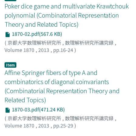
Poker dice game and multivariate Krawtchouk
polynomial (Combinatorial Representation
Theory and Related Topics)
1870-02.pdf(567.6 KB)
(
京都大学数理解析研究所
,
数理解析研究所講究録
,
Volume 1870
,
2013
,
pp.16-24
)
水川, 裕司
;
Mizukawa, Hiroshi
;
ミズカワ, ヒロシ
Item
Affine Springer fibers of type A and
combinatorics of diagonal coinvariants
(Combinatorial Representation Theory and
Related Topics)
1870-03.pdf(471.24 KB)
(
京都大学数理解析研究所
,
数理解析研究所講究録
,
Volume 1870
,
2013
,
pp.25-29
)
疋田, 辰之
;
Hikita, Tatsuyuki
;
ヒキタ, タツユキ