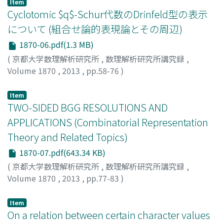
Item
Cyclotomic $q$-Schur代数のDrinfeld型の表示
について (組合せ論的表現論とその周辺)
1870-06.pdf(1.3 MB)
(
京都大学数理解析研究所
,
数理解析研究所講究録
,
Volume 1870
,
2013
,
pp.58-76
)
和田, 堅太郎
;
Wada, Kentaro
;
ワダ, ケンタロウ
Item
TWO-SIDED BGG RESOLUTIONS AND
APPLICATIONS (Combinatorial Representation
Theory and Related Topics)
1870-07.pdf(643.34 KB)
(
京都大学数理解析研究所
,
数理解析研究所講究録
,
Volume 1870
,
2013
,
pp.77-83
)
荒川, 知幸
;
Arakawa, Tomoyuki
;
40377974
;
アラカワ, ト
モユキ
Item
On a relation between certain character values