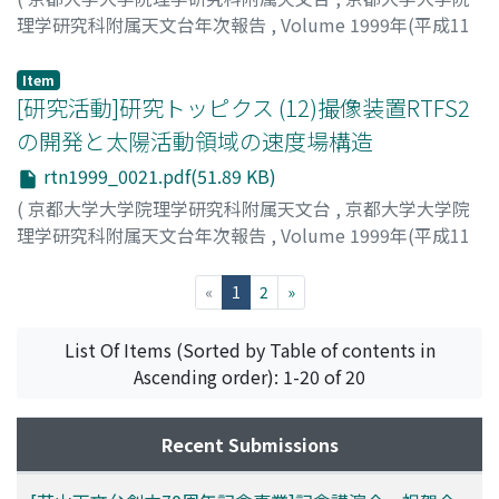
理学研究科附属天文台年次報告
,
Volume 1999年(平成11
年)
,
2000
,
pp.20-20
)
石井, 貴子
;
Ishii, Takako
;
イシイ, タカコ
Item
[研究活動]研究トッピクス (12)撮像装置RTFS2
の開発と太陽活動領域の速度場構造
rtn1999_0021.pdf(51.89 KB)
(
京都大学大学院理学研究科附属天文台
,
京都大学大学院
理学研究科附属天文台年次報告
,
Volume 1999年(平成11
年)
,
2000
,
pp.21-21
)
高津, 裕通
;
Kozu, Hiromichi
;
コウヅ, ヒロミチ
(current)
«
1
2
»
List Of Items (Sorted by Table of contents in
Ascending order): 1-20 of 20
Recent Submissions