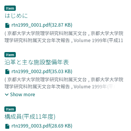
Item
はじめに
rtn1999_0001.pdf(32.87 KB)
(
京都大学大学院理学研究科附属天文台
,
京都大学大学院
理学研究科附属天文台年次報告
,
Volume 1999年(平成11
年)
,
2000
,
pp.1-1
)
黒河, 宏企
;
Kurokawa, Hiroki
;
クロカワ, ヒロキ
Item
沿革と主な施設整備年表
rtn1999_0002.pdf(35.03 KB)
(
京都大学大学院理学研究科附属天文台
,
京都大学大学院
理学研究科附属天文台年次報告
,
Volume 1999年(平成11
年)
,
2000
,
pp.2-2
)
Show more
Item
構成員(平成11年度)
rtn1999_0003.pdf(28.69 KB)