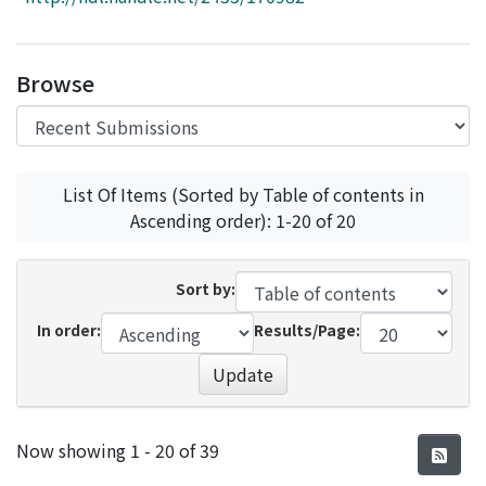
Access Statistics
Library Network
Browse
List Of Items (Sorted by Table of contents in
Ascending order): 1-20 of 20
Sort by:
In order:
Results/Page:
Update
Recent Submissions
Now showing
1 - 20 of 39