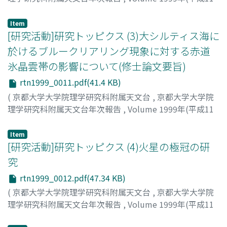
年)
,
2000
,
pp.10-10
)
浅田, 正
;
Asada, Tadashi
;
アサダ, タダシ
Item
[研究活動]研究トッピクス (3)大シルティス海に
於けるブルークリアリング現象に対する赤道
氷晶雲帯の影響について(修士論文要旨)
rtn1999_0011.pdf(41.4 KB)
(
京都大学大学院理学研究科附属天文台
,
京都大学大学院
理学研究科附属天文台年次報告
,
Volume 1999年(平成11
年)
,
2000
,
pp.11-11
)
中串, 孝志
;
Nakakushi, Takashi
;
ナカクシ, タカシ
Item
[研究活動]研究トッピクス (4)火星の極冠の研
究
rtn1999_0012.pdf(47.34 KB)
(
京都大学大学院理学研究科附属天文台
,
京都大学大学院
理学研究科附属天文台年次報告
,
Volume 1999年(平成11
年)
,
2000
,
pp.12-12
)