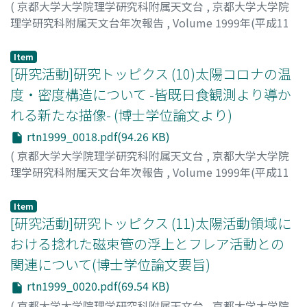
(
京都大学大学院理学研究科附属天文台
,
京都大学大学院
理学研究科附属天文台年次報告
,
Volume 1999年(平成11
年)
,
2000
,
pp.17-17
)
吉村, 圭司
;
Yoshimura, Keiji
;
ヨシムラ, ケイジ
Item
[研究活動]研究トッピクス (10)太陽コロナの温
度・密度構造について -皆既日食観測より導か
れる新たな描像- (博士学位論文より)
rtn1999_0018.pdf(94.26 KB)
(
京都大学大学院理学研究科附属天文台
,
京都大学大学院
理学研究科附属天文台年次報告
,
Volume 1999年(平成11
年)
,
2000
,
pp.18-19
)
武田, 秋
;
Takeda, Aki
;
タケダ, アキ
Item
[研究活動]研究トッピクス (11)太陽活動領域に
おける捻れた磁束管の浮上とフレア活動との
関連について(博士学位論文要旨)
rtn1999_0020.pdf(69.54 KB)
(
京都大学大学院理学研究科附属天文台
,
京都大学大学院