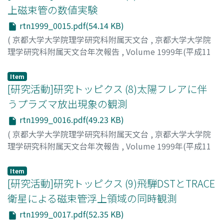
上磁束管の数値実験
rtn1999_0015.pdf(54.14 KB)
(
京都大学大学院理学研究科附属天文台
,
京都大学大学院
理学研究科附属天文台年次報告
,
Volume 1999年(平成11
年)
,
2000
,
pp.15-15
)
真柄, 哲也
;
Magara, Tetsuya
;
マガラ, テツヤ
Item
[研究活動]研究トッピクス (8)太陽フレアに伴
うプラズマ放出現象の観測
rtn1999_0016.pdf(49.23 KB)
(
京都大学大学院理学研究科附属天文台
,
京都大学大学院
理学研究科附属天文台年次報告
,
Volume 1999年(平成11
年)
,
2000
,
pp.16-16
)
大山, 政光
;
Oyama, Masamitsu
;
オオヤマ, マサミツ
Item
[研究活動]研究トッピクス (9)飛騨DSTとTRACE
衛星による磁束管浮上領域の同時観測
rtn1999_0017.pdf(52.35 KB)