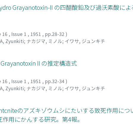
ro Grayanotoxin-II の四醋酸鉛及び過沃素酸
e 16
,
Issue 1
,
1951
,
pp.28-32
)
A, Zyunkiti
;
ナカジマ, ミノル
;
イワサ, ジュンキチ
ayanotoxin II の推定構造式
e 16
,
Issue 1
,
1951
,
pp.32-34
)
A, Zyunkiti
;
ナカジマ, ミノル
;
イワサ, ジュンキチ
r Creek Bentcniteのアズキゾウムシにたいする致死作
死作用にかんする硏究。第4報。