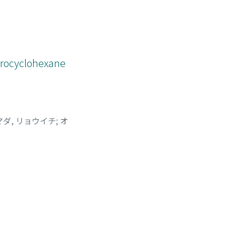
cyclohexane
マダ, リョウイチ
;
オ