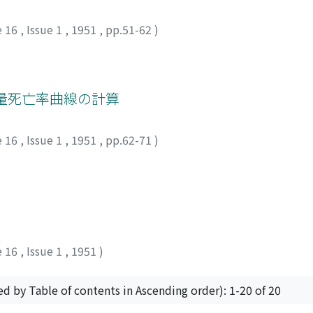
e 16
,
Issue 1
,
1951
,
pp.51-62
)
藥量死亡率曲線の計算
e 16
,
Issue 1
,
1951
,
pp.62-71
)
e 16
,
Issue 1
,
1951
)
ed by Table of contents in Ascending order): 1-20 of 20