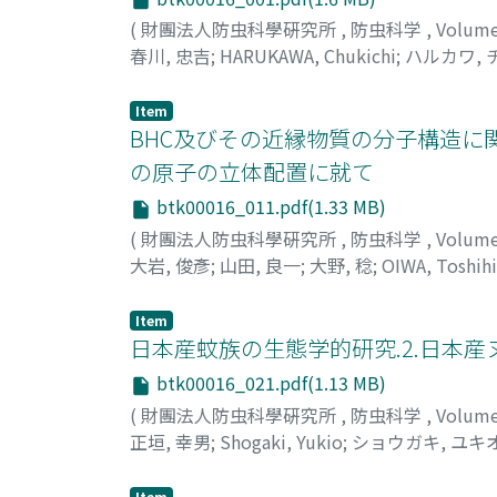
(
財團法人防虫科學硏究所
,
防虫科学
,
Volum
春川, 忠吉
;
HARUKAWA, Chukichi
;
ハルカワ,
Item
BHC及びその近縁物質の分子構造に関する研究III.
の原子の立体配置に就て
btk00016_011.pdf(1.33 MB)
(
財團法人防虫科學硏究所
,
防虫科学
,
Volum
大岩, 俊彥
;
山田, 良一
;
大野, 稔
;
OIWA, Toshih
オノ, ミノル
Item
日本産蚊族の生態学的研究.2.日本産ヌ
btk00016_021.pdf(1.13 MB)
(
財團法人防虫科學硏究所
,
防虫科学
,
Volum
正垣, 幸男
;
Shogaki, Yukio
;
ショウガキ, ユキ
Item