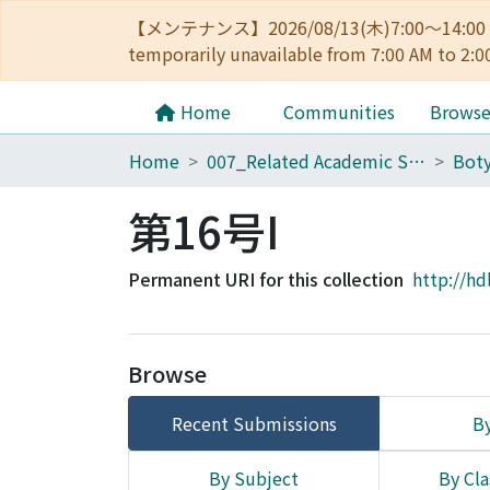
【メンテナンス】2026/08/13(木)7:00～14
temporarily unavailable from 7:00 AM to 2:0
Home
Communities
Brows
Home
007_Related Academic Societies
第16号I
Permanent URI for this collection
http://hd
Browse
Recent Submissions
By
By Subject
By Cla