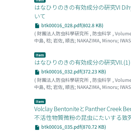
はなひりのきの有効成分の硏究VI Dihyd
いて
btk00016_028.pdf(802.8 KB)
(
財團法人防虫科學硏究所
,
防虫科学
,
Volum
中島, 稔
;
岩佐, 順吉
;
NAKAZIMA, Minoru
;
IWAS
Item
はなひりのきの有効成分の硏究VII.(1) Gr
btk00016_032.pdf(372.23 KB)
(
財團法人防虫科學硏究所
,
防虫科学
,
Volum
中島, 稔
;
岩佐, 順吉
;
NAKAZIMA, Minoru
;
IWAS
Item
Volclay BentoniteとPanthe
不活性物質微粉の昆虫にたいする致
btk00016_035.pdf(870.72 KB)