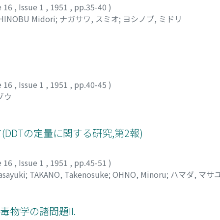
e 16
,
Issue 1
,
1951
,
pp.35-40
)
HINOBU Midori
;
ナガサワ, スミオ
;
ヨシノブ, ミドリ
e 16
,
Issue 1
,
1951
,
pp.40-45
)
ゾウ
て(DDTの定量に関する硏究,第2報)
e 16
,
Issue 1
,
1951
,
pp.45-51
)
sayuki
;
TAKANO, Takenosuke
;
OHNO, Minoru
;
ハマダ, マサ
毒物学の諸問題II.