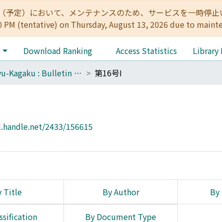
:00（予定）において、メンテナンスのため、サービスを一時停止いたします。 
0 PM (tentative) on Thursday, August 13, 2026 due to maint
e
Download Ranking
Access Statistics
Library
Botyu-Kagaku : Bulletin of the Institute of Insect Control : Scientific insect control : Scientific pest control
第16号I
l.handle.net/2433/156615
 Title
By Author
By 
ssification
By Document Type