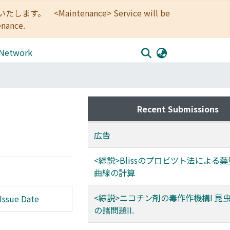
<Maintenance> Service will be
enance.
 Network
Recent Submissions
広告
<綜説>Blissのプロビツト法による
曲線の計算
<綜説>ニコチン剤の毒作作機構I 昆
Issue Date
の諸問題II.