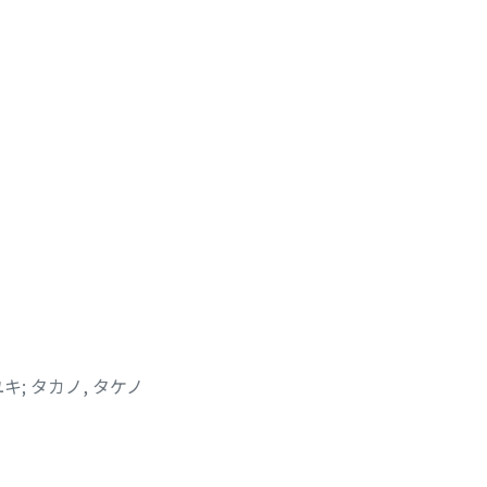
ユキ
;
タカノ, タケノ