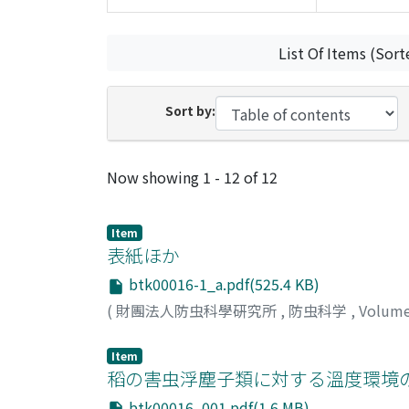
List Of Items (Sort
Sort by:
Recent Submissions
Now showing
1 - 12 of 12
Item
表紙ほか
btk00016-1_a.pdf(525.4 KB)
(
財團法人防虫科學硏究所
,
防虫科学
,
Volum
Item
稻の害虫浮塵子類に対する溫度環境
btk00016_001.pdf(1.6 MB)