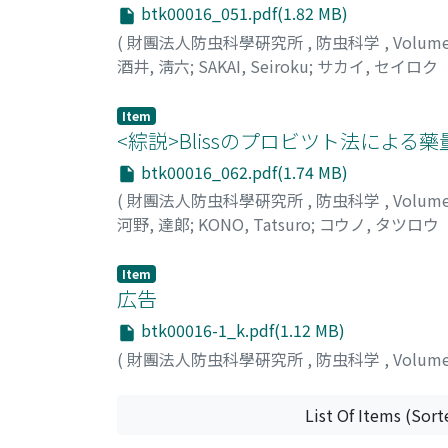
btk00016_051.pdf(1.82 MB)
(
財團法人防虫科學硏究所
,
防虫科学
,
Volum
酒井, 淸六
;
SAKAI, Seiroku
;
サカイ, セイロク
Item
<綜説>Blissのプロビツト法による
btk00016_062.pdf(1.74 MB)
(
財團法人防虫科學硏究所
,
防虫科学
,
Volum
河野, 達郞
;
KONO, Tatsuro
;
コウノ, タツロウ
Item
広告
btk00016-1_k.pdf(1.12 MB)
(
財團法人防虫科學硏究所
,
防虫科学
,
Volum
List Of Items (Sort