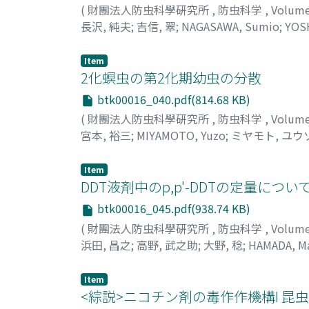
(
財團法人防虫科學硏究所
,
防虫科学
,
Volum
長沢, 純夫
;
吉信, 翠
;
NAGASAWA, Sumio
;
YOS
Item
2化螟虫の第2化期幼虫の分散
btk00016_040.pdf(814.68 KB)
(
財團法人防虫科學硏究所
,
防虫科学
,
Volum
宮本, 裕三
;
MIYAMOTO, Yuzo
;
ミヤモト, ユウ
Item
DDT液剤中のp,p'-DDTの定量につい
btk00016_045.pdf(938.74 KB)
(
財團法人防虫科學硏究所
,
防虫科学
,
Volum
浜田, 昌之
;
高野, 武之助
;
大野, 稔
;
HAMADA, Ma
スケ
;
オオノ, ミノル
Item
<綜説>ニコチン剤の毒作作機構I 昆虫