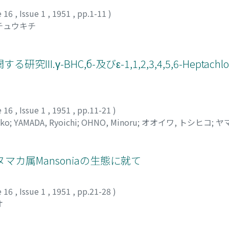
e 16
,
Issue 1
,
1951
,
pp.1-11
)
 チュウキチ
γ-BHC,б-及びε-1,1,2,3,4,5,6-Heptachloro
e 16
,
Issue 1
,
1951
,
pp.11-21
)
iko
;
YAMADA, Ryoichi
;
OHNO, Minoru
;
オオイワ, トシヒコ
;
ヤ
マカ属Mansoniaの生態に就て
e 16
,
Issue 1
,
1951
,
pp.21-28
)
オ