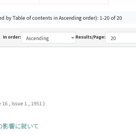
ed by Table of contents in Ascending order): 1-20 of 20
In order:
Results/Page:
e 16
,
Issue 1
,
1951
)
の影響に就いて