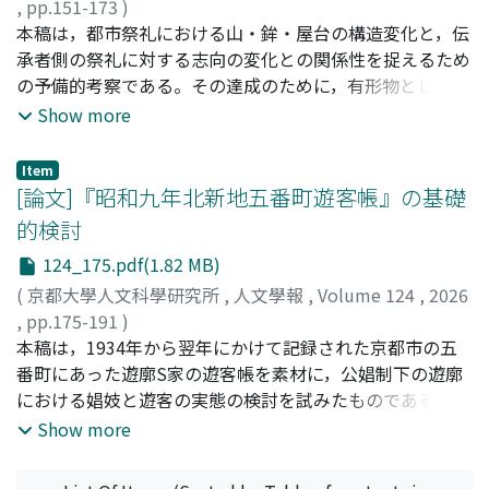
に，それらの近代神社に移行された修験・密教文化につい
,
pp.151-173
)
て，正月飾りを中心に考察し，それが日本近現代の地域の
村上, 忠喜
本稿は，都市祭礼における山・鉾・屋台の構造変化と，伝
;
MURAKAMI, T.
;
ムラカミ, タダヨシ
神社に豊かで深みのある多様な文化をもたらしたことを論
承者側の祭礼に対する志向の変化との関係性を捉えるため
じている。これらの正月行事と正月飾りは，神社の神職に
の予備的考察である。その達成のために，有形物としての
とって最も重要な神事，行事であり，特に切り透かし形
山・鉾・屋台を<構造体><造形芸術><ツクリモノ>の三要
Show more
式，紙注連形式，人形形式などの伝統的な切り紙の形態や
素に分けて考察することを提唱し，本稿では，一般的に最
吉祥柄の意味は，密教・修験文化の痕跡を色濃く伝えるも
も変化しにくいと考えられる<構造体>にフォーカスし，事
Item
のだったのである。また農村型，都市型，海岸集落型など
例として京都祇園祭を，附篇として関東の八王子祭・秩父
[論文]『昭和九年北新地五番町遊客帳』の基礎
の地域の実情に合わせた特色ある切り紙が展開され，現代
祭を取り上げた。祇園祭の山鉾は，応仁の乱前後に風流の
的検討
にも継承されていることを明らかにした。以上のことか
固定化が進んだと言われる。風流の固定化は，毎年趣向を
124_175.pdf(1.82 MB)
ら，神社の近代化において，近代の国家神道(神社神道)と
変化させて人の目を驚かせるツクリモノから，装飾品の質
民間伝承は，対立・競合・淘汰・包摂される側面だけでは
的向上を達成して楽しませる造形芸術を生み出した。それ
(
京都大學人文科學研究所
,
人文學報
,
Volume 124
,
2026
なく，両者が併存，混在化し，民衆・常民の新しい文化を
に追随して，そうした造形芸術をしっかりと支える構造体
,
pp.175-191
)
形成してゆく変容の過程としてとらえられる側面もあるこ
の変化を招来した。祇園祭の山鉾のうちの曳山は，江戸中
樋浦, 郷子
本稿は，1934年から翌年にかけて記録された京都市の五
;
HIURA, S.
;
ヒウラ, サトコ
と，それが我々の身の回りにある現代の神社神道や民間信
期には屋根が付加され，その屋根は大型化の道を歩み，や
番町にあった遊廓S家の遊客帳を素材に，公娼制下の遊廓
仰のなかにも見出すことができることを明らかにした。
がて山を撤去する「曳山の鉾化」が進行した。その嚆矢と
における娼妓と遊客の実態の検討を試みたものである。五
なったのが，近年巡行に復帰した鷹山である。鷹山をはじ
番町は低廉な遊興費を売りにした地域として存続した。本
Show more
めとする曳山は，18世紀後半から19世紀初頭にかけて大
研究対象の遊客帳は，1934年8月から翌1935年4月に至る
屋根化を達成し，それに伴い補助柱や補強材を導入し，鉾
8か月間のべ1148名の遊客の年齢・職業・住所・支払額な