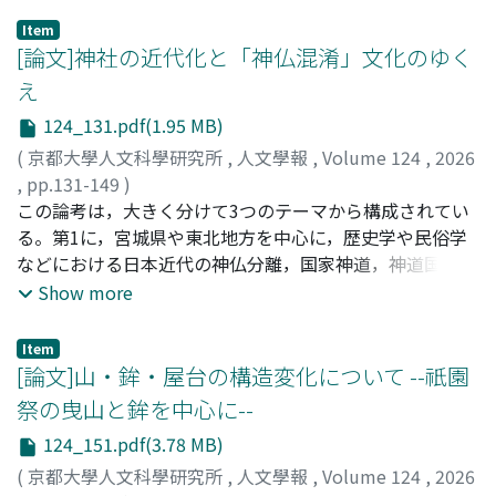
の頃までを広く含むものであった。以上の過程から本稿で
なった。第一に，国学者は唱歌製作のなかで近世以来
覚」を触発することができるのは，浄土真宗以外にないと
は，明治20年代において「装飾」・「豪気」・「威光」と
「俗」とされた要素を必ずしも排斥せず，雅俗を織り交ぜ
Item
論じる。この三部作で筆者がとりわけ注目したいのは，鈴
[論文]神社の近代化と「神仏混淆」文化のゆく
いった華やかな認識としての「桃山文化」が，日本の表象
ようと試行錯誤を重ねたこと。第二に，祝日大祭日唱歌の
木が展開する先駆的な神道論である。それは，これまで日
の一つとして形成されたことを結論とした。
製作に参加した国学者は，上古以来の君臣関係の絶対性を
え
本人によって書かれた中でおそらく最も痛烈な，容赦のな
理想とする国家観・教育観をもち，伊澤修二や村岡範為馳
124_131.pdf(1.95 MB)
い神道批判だからである。本論は，鈴木大拙と神道の複雑
ら音楽行政の主導者とは異なる思想をもちながらも唱歌製
な関係性を探る試みである。まず，鈴木が1940年代に世
(
京都大學人文科學研究所
,
人文學報
,
Volume 124
,
2026
作の場を共にしたこと。第三に，文明国に相応しい「美
に出した三部作において形成した神道論の座標を突き止
,
pp.131-149
)
術」たり得る音楽を目指す村岡範為馳と，和歌を日本固有
め，その意義を明確にする。次に，舵を切って鈴木による
佐藤, 雅也
この論考は，大きく分けて3つのテーマから構成されてい
;
SATO, M.
;
サトウ, マサヤ
の「美術」と捉える黒川真頼ら国学者が共鳴し，西洋音楽
戦前の著作に目を向け，そこに神道論の系譜なるものを見
る。第1に，宮城県や東北地方を中心に，歴史学や民俗学
と和歌との融合による唱歌製作に至ったことである。国学
出す。鈴木の神道問題が終戦とともにいきなり台頭したの
などにおける日本近代の神仏分離，国家神道，神道国教
者は唱歌製作を通じて，和歌や歴史考証の伝統を背負いな
ではなく，1900年頃からすでに存在していたことを示す。
化，神社神道に関する一定の研究整理を行い，その特徴と
Show more
がら，必ずしもそれらの伝統に固執せず，雅俗や和洋の折
最後に，占領期以降の日本を射程に入れ，鈴木大拙による
残された課題を明らかにした。第2に，これまで見逃され
衷，国民形成といった課題に柔軟に対応した。試行錯誤に
神道論が新設の神社界に多大な影響を与え続けていったこ
てきた近代神社の9割以上を占めてきた小社(無格社)，村
富む唱歌の製作過程において，彼らが果たした役割は欠く
Item
とを論じる。
社などに焦点をあてた。その多くは真言宗，天台宗，修験
[論文]山・鉾・屋台の構造変化について --祇園
ことのできないものであった。国学者は音楽行政の主導者
宗などの社僧，別当(法印)が明治初年に復飾(還俗)し，神
らと協力し唱歌による近代化の推進力となったのである。
祭の曳山と鉾を中心に--
職に転向(転職)したことを，おもに旧仙台藩地域の事例を
124_151.pdf(3.78 MB)
もとに明らかにした。また彼らの多くは代々神職として現
代にまでその伝統を継承していることを指摘した。第3
(
京都大學人文科學研究所
,
人文學報
,
Volume 124
,
2026