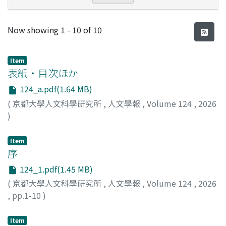
Recent Submissions
Now showing
1 - 10 of 10
Item
表紙・目次ほか
124_a.pdf(1.64 MB)
(
京都大學人文科學研究所
,
人文學報
,
Volume 124
,
2026
)
Item
序
124_1.pdf(1.45 MB)
(
京都大學人文科學研究所
,
人文學報
,
Volume 124
,
2026
,
pp.1-10
)
高木, 博志
;
金, 智慧
;
TAKAGI, H.
;
KIM, J.
;
30202146
;
40903670
;
タカギ, ヒロシ
;
キム, ジヘ
Item