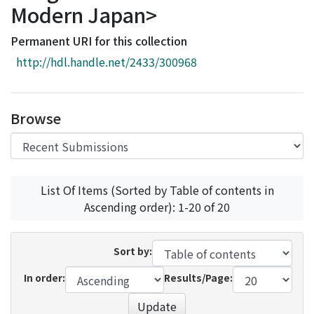
Modern Japan>
Access Statistics
Library Network
Permanent URI for this collection
http://hdl.handle.net/2433/300968
Browse
List Of Items (Sorted by Table of contents in
Ascending order): 1-20 of 20
Sort by:
In order:
Results/Page:
Update