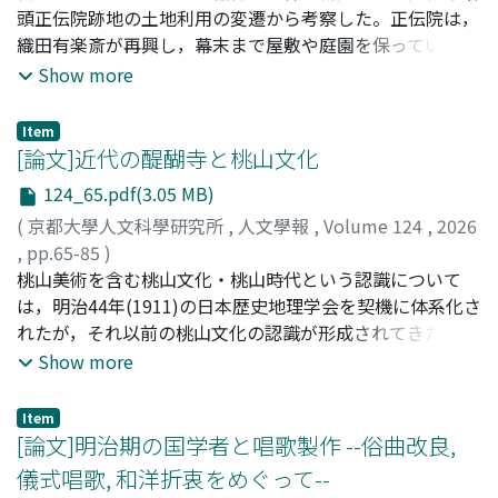
否定的な社会的認識を改めるべく，教義の成文化や教祖伝
頭正伝院跡地の土地利用の変遷から考察した。正伝院は，
の編纂，社会福祉活動などを推進し，やがて1908年(明治
織田有楽斎が再興し，幕末まで屋敷や庭園を保っていた
41)一派独立を果たした。その過程で，一派独立を記念
が，維新後の社寺領上知で祇園新地に払い下げられた。正
Show more
し，1909年から1911年までの間，中山みきを主人公とす
伝院の建物は，婦女職工引立会社の製茶場となり，都をど
る教祖劇が10回上演されている。本稿では，比較的資料が
りの茶席に利用された。明治20(1887)年頃からは貸席「有
Item
多く残っている大阪角座・東京東京座における歌舞伎「天
楽館」となり，明治28年の第4回勧業博覧会に際して「待
[論文]近代の醍醐寺と桃山文化
理教祖伝」の興行実態とその評判を分析した。その結果，
賓倶楽部」となり，その後も「京都倶楽部」として活用さ
124_65.pdf(3.05 MB)
作品を提供した作者と舞台で演じた役者はいずれも天理教
れた。正伝院の敷地には，有楽斎の墓も残されており，明
(
京都大學人文科學研究所
,
人文學報
,
Volume 124
,
2026
と無縁であり，宗教劇としての集客性を利用していたこと
治20年代後半頃から，祇園甲部は有楽忌を催してきてい
,
pp.65-85
)
が明らかとなった。他方，受容の側面をみると，信徒によ
る。この間，旧正伝院の隣には本格的劇場として開場した
田中, 直子
桃山美術を含む桃山文化・桃山時代という認識について
;
TANAKA, N.
;
タナカ, ナオコ
る団体見物が大規模の観客動員につながり，観劇する間，
祇園座が建ち，地域は遊興地として整備されてきた。祇園
は，明治44年(1911)の日本歴史地理学会を契機に体系化さ
彼らの宗教意識が鼓舞された様子が当時の劇評から窺え
新地は，正伝院跡地を最大限利用して，地域を高尚化して
れたが，それ以前の桃山文化の認識が形成されてきた過程
る。もとより宗教劇から商業演劇としての性格を排除する
きたともいうことができる。しかし，明治35年には正伝院
については論じられてこなかった。本稿では，その代表的
Show more
ことは難しく，近世期の日蓮物も天理教の教祖劇も，宗教
跡地が売却され，41年に松竹合名会社の大谷竹次郎らの所
遺構とされる醍醐寺を中心に，①豊臣秀吉の顕彰と桃山文
はあくまでも題材に過ぎなかった。だが，興行主体の意図
有地となる。大谷は，茶屋街を形成するため，建物や樹木
化認識の萌芽について，②明治28年(1895)の京都の祝祭年
とは別に，天理教教祖劇が観客側に信仰心を注ぎ込み，舞
を不要なものとして処分した。大谷の急激な開発は批判的
Item
における桃山文化認識の一般化について，③歴史調査にお
[論文]明治期の国学者と唱歌製作 --俗曲改良,
台が集団信仰を形成する場として化した点は，近世期の宗
に受け止められたようだ。決定的だったのは，大正元
いて醍醐寺三宝院が桃山時代の代表的遺構とされる過程に
教劇とは一線を画す新しい受容のあり方であったといえ
(1912)年11月の火災である。松竹所有地の貸座敷のみを焼
儀式唱歌, 和洋折衷をめぐって--
ついて，京都府行政文書や什宝の展観記録を史料として論
る。