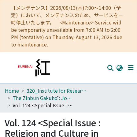
【メンテナンス】2026/08/13(木)7:00～14:00（予
定）において、メンテナンスのため、サービスを一
時停止いたします。 <Maintenance> Service will
be temporarily unavailable from 7:00 AM to 2:00
PM (tentative) on Thursday, August 13, 2026 due
to maintenance.
Home
320_Institute for Research in Humanities
Home
The Zinbun Gakuhō : Journal of Humanities
Communities
Vol. 124 <Special Issue : Religion and Culture in Modern Japan>
Browse
Vol. 124 <Special Issue :
Download Ranking
Religion and Culture in