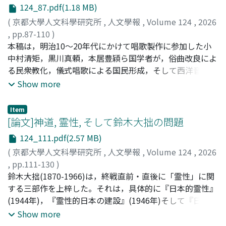
失させたこの火災は，地域住民により有楽斎や同地に棲息
124_87.pdf(1.18 MB)
じる。①について，醍醐寺においては明治8年(1865)には
していた動物の「祟り」として解釈された。有楽斎の墓
早くも豊臣秀吉の顕彰と醍醐寺史を関連付ける記録が見ら
(
京都大學人文科學研究所
,
人文學報
,
Volume 124
,
2026
は，消防夫や地域住民の保護を受けて火災からも守られ
れる。加えて文明18年(1486)以前の建築物調査において
,
pp.87-110
)
た。そして，全焼を免れた隣接の貸座敷「碓井」の関係者
も，秀吉の寄進による修理事績が調書に記され，明治時代
佐藤, 岳流
本稿は，明治10〜20年代にかけて唱歌製作に参加した小
;
SATO, T.
;
サトウ, タケル
が中心となり，火元跡に創建したのが有楽稲荷ではないか
の秀吉顕彰の時流を取り入れた内容となっている。秀吉の
中村清矩，黒川真頼，本居豊穎ら国学者が，俗曲改良によ
と考えられる。創建時期は奉納額の記載や，玉垣を奉納し
顕彰はその時代の美術表現の性格と重ねられ，明治21年
る民衆教化，儀式唱歌による国民形成，そして西洋音楽の
た役者の名乗り時期から，大正4年頃と推定される。有楽
(1888)の「畿内宝物取調」においては，「豊公の桃山装
受容といった課題にいかなる姿勢をもって臨んだのか，彼
Show more
稲荷の創建は，近代における土地の売買と乱開発のなか
飾」・「豪気」といった桃山文化認識の萌芽的評価を得
らの国家や教育についての思想や社会的背景を踏まえなが
で，地域の集合的記憶が火災を通して表出し，鎮魂と安寧
る。②の明治28年においては観光の観点から，京都の特徴
ら論じたものである。明治期の唱歌製作に関する研究蓄積
を求めるという，極めて近代的な信仰創出の事例として位
Item
として藤原時代・鎌倉時代・室町時代・桃山時代が行政に
は厚く，主に音楽行政を主導した伊澤修二らの思想，ある
[論文]神道, 霊性, そして鈴木大拙の問題
置づけられる。
より設定される。この4つの時代を観光化するために，各
いは民衆教化や国民形成など唱歌が当時の社会に及ぼした
124_111.pdf(2.57 MB)
時代の遺構が存在する洛外を含めた京都地方=｢古都京都」
影響について論じられてきた。しかし，明治期に多数の唱
(
京都大學人文科學研究所
,
人文學報
,
Volume 124
,
2026
という認識が形成される。ここにおいて，桃山時代・桃山
歌製作に参加した国学者たちが果たした役割は，これまで
,
pp.111-130
)
文化という認識が一般化していく。③の歴史編纂の調査で
十分に検討されてこなかった。本稿では明治10年代初頭の
ブリーン, ジョン
鈴木大拙(1870-1966)は，終戦直前・直後に「霊性」に関
;
BREEN, J.
は，明治時代の中後期頃より，美術への関心を併せて記録
東京府唱歌編製計画，明治20年代の祝日大祭日唱歌の製作
する三部作を上梓した。それは，具体的に『日本的霊性』
する様子が示される。この調査の中では，安土桃山時代に
過程，東京音楽学校の演奏会で披露された西洋音楽と和歌
(1944年)，『霊性的日本の建設』(1946年)そして『日本の
とらわれず，秀吉と金碧の美術を桃山文化として関連づけ
の融合による唱歌の製作に注目して，国学者が唱歌製作に
霊性化』(1947年)の3冊であるが，鈴木は，そこで敗戦後
Show more
る表現が見られる。それは歴史的な年代とは異なり，寛永
果たした役割を分析した。その結果，次の三つが明らかに
の日本が必要とする霊性的「顕現」，「始動」ないし「自