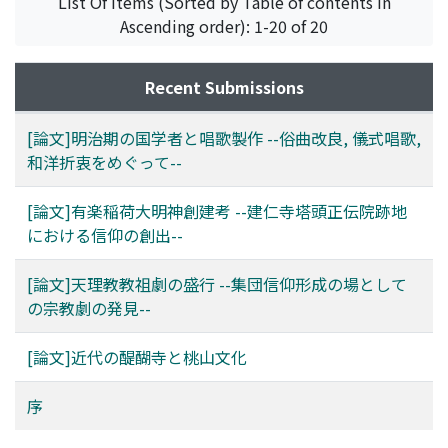
List Of Items (Sorted by Table of contents in
に近似する構造を獲得していく。この傾向は鉾も同様であ
どを記録している。これらの情報から本稿は娼妓の置かれ
Ascending order): 1-20 of 20
る。鉾の軸組構造は，真木を中心に禿柱と燧で四角錐を形
た状況と遊客の実像に接近した。S家には常時7人前後が
成し，縄がらみによる柔構造で巡行時の安定を確保する点
在籍し，特に5名はほぼ休みなく稼業を続けた。東京や他
に特徴があるが，すでに17世紀には軸組構造としては完成
の遊廓に比して長期休暇が極めて少なく，疾病を抱えなが
Recent Submissions
された形となっていた。にもかかわらず，後に舞台下補強
ら稼働したことが推察される。次に遊客の属性をみると，
や四本柱の垂直化などの構造転換を行った。その理由とし
六割以上が近隣の上京区・右京区在住者であり，徒歩や市
[論文]明治期の国学者と唱歌製作 --俗曲改良, 儀式唱歌,
ては，①屋根・舞台周辺の加飾重量増加(錺金具や木彫の
電で来訪可能な地理的近接性が確認される。職業別には会
和洋折衷をめぐって--
豪華化)，②囃子方の巡行における主役性の向上，がある
社員や公務員など俸給生活者が最多で，西陣織関連の職工
とした。附篇では近代以降の軸組構造の変化の例として，
や商人も多くを占めた。また，映画産業や近代的な職種の
[論文]有楽稲荷大明神創建考 --建仁寺塔頭正伝院跡地
関東の八王子祭と秩父祭の笠鉾を取り上げ，近代のインフ
登場も特徴的である。さらに，特定の娼妓に常連客がつ
における信仰の創出--
ラ整備が理由とされてきた山車等の構造変化について，そ
き，繰り返し登楼する実態や，複数人を同夜に買い「品定
れ以外の理由，特に伝承者側の意思を考察する必要性があ
め」を行う客の姿も浮かび上がった。加えて，記録には朝
[論文]天理教教祖劇の盛行 --集団信仰形成の場として
ることを示唆した。本稿は，山・鉾・屋台の構造変化を，
鮮人名と推察される遊客も含まれていた。以上から，五番
の宗教劇の発見--
社会変動や伝承者の論理と結びつけて理解する視座を提示
町遊廓が周辺繊維産業を中心としつつ他地域の商業従事者
することの必要性を指摘し，全国に転化してきた山・鉾・
とも結びついていたこと，それを成り立たせた娼妓の酷使
[論文]近代の醍醐寺と桃山文化
屋台の構造変化についての予備的考察と位置付けている。
が浮かび上がった。京都における性売の地域的特性や，公
娼制が1930年代にいかに維持されていたかを示す一事例
序
である。