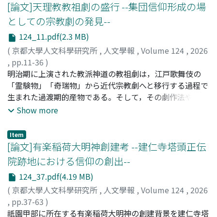
[論文]天理教教祖劇の盛行 --集団信仰形成の場
としての宗教劇の発見--
124_11.pdf(2.3 MB)
(
京都大學人文科學研究所
,
人文學報
,
Volume 124
,
2026
,
pp.11-36
)
金, 智慧
明治期に上演された教派神道の教祖劇は，江戸歌舞伎の
;
KIM, J.
;
40903670
;
キム, ジヘ
「霊験物」「奇瑞物」から近代宗教劇へと移行する過程で
生まれた過渡期的産物である。そして，その劇作法や上演
実態の変化は，大正以降に生成・発達した宗教劇や宗教文
Show more
学の形成に大きな影響を与えたと考えられる。教祖の一生
やその思想および教理が芝居の題材となった教祖劇の上演
Item
は，神道十三派のうち禊教，天理教，金光教の三派の事例
[論文]有楽稲荷大明神創建考 --建仁寺塔頭正伝
が確認されるが，禊教・金光教教祖劇が興行主体の信仰心
院跡地における信仰の創出--
に基づいて企画されたのに対し，天理教教祖劇の場合はそ
124_37.pdf(4.19 MB)
の性質が大きく異なっている。天理教は教祖中山みきが天
啓を受けて「神のやしろ」の役目を授かって以来教勢を拡
(
京都大學人文科學研究所
,
人文學報
,
Volume 124
,
2026
大したが，明治期に入ると世間からの誹謗中傷や国家権力
,
pp.37-63
)
による迫害・弾圧を相次いで受けた。天理教団はこうした
岡田, 万里子
祇園甲部に所在する有楽稲荷大明神の創建背景を建仁寺塔
;
OKADA, M.
;
オカダ, マリコ