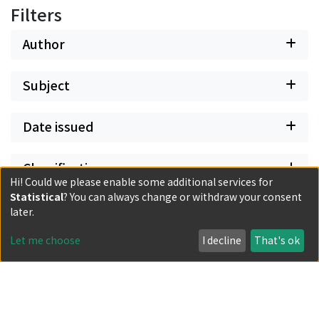
Filters
Author
Subject
Date issued
Classification
Hi! Could we please enable some additional services for
Statistical
? You can always change or withdraw your consent
Document Type
later.
Let me choose
I decline
That's ok
Has files