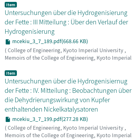
Kita, G.
;
Mazume, T.
;
Kino, K.
Item
Untersuchungen über die Hydrogenisierung
der Fette : III Mitteilung : Über den Verlauf der
Hydrogenisierung
mcekiu_3_7_189.pdf(668.66 KB)
(
College of Engineering, Kyoto Imperial University
,
Memoirs of the College of Engineering, Kyoto Imperial
University
,
Volume 3
,
Issue 7
,
1925
,
pp.189-198
)
Kita, G.
;
Mazume, T.
;
Abe, R.
;
Kino, K.
Item
Untersuchungen über die Hydrogenisiernug
der Fette : IV. Mitteilung : Beobachtungen über
die Dehydrierungswirkung von Kupfer
enthaltenden Nickelkatalysatoren
mcekiu_3_7_199.pdf(277.28 KB)
(
College of Engineering, Kyoto Imperial University
,
Memoirs of the College of Engineering, Kyoto Imperial