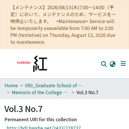
【メンテナンス】2026/08/13(木)7:00～14:00（予
定）において、メンテナンスのため、サービスを一
時停止いたします。 <Maintenance> Service will
be temporarily unavailable from 7:00 AM to 2:00
PM (tentative) on Thursday, August 13, 2026 due
to maintenance.
Home
090_Graduate School of Engineering
Home
Memoirs of the College of Engineering, Kyoto Imperial University
Vol.3 No.7
Communities
Vol.3 No.7
Browse
Permanent URI for this collection
Download Ranking
http://hdl.handle.net/2433/278737