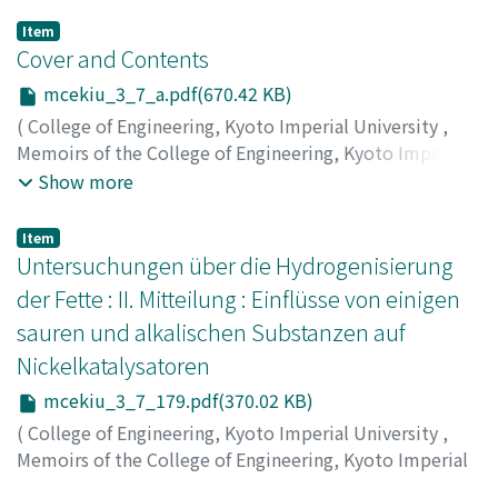
Item
Cover and Contents
mcekiu_3_7_a.pdf(670.42 KB)
(
College of Engineering, Kyoto Imperial University
,
Memoirs of the College of Engineering, Kyoto Imperial
University
,
Volume 3
,
Issue 7
,
1925
)
Show more
Item
Untersuchungen über die Hydrogenisierung
der Fette : II. Mitteilung : Einflüsse von einigen
sauren und alkalischen Substanzen auf
Nickelkatalysatoren
mcekiu_3_7_179.pdf(370.02 KB)
(
College of Engineering, Kyoto Imperial University
,
Memoirs of the College of Engineering, Kyoto Imperial
University
,
Volume 3
,
Issue 7
,
1925
,
pp.179-188
)