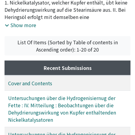
University
1. Nickelkatalysator, welcher Kupfer enthält, übt keine
,
Volume 3
,
Issue 7
,
1925
,
pp.199-206
)
Kita, G.
Dehydrierungswirkung auf die Stearinsäure aus. II. Bei
;
Mazume, T.
;
Kino, K.
Heringsöl erfolgt mit demselben eine
Dehydrierungswirkung auf die Fettsäuren. III. Die
Show more
Dehydrierungswirkung wird von der
Reduktionstemperatur des Katalysators, dem
List Of Items (Sorted by Table of contents in
Mengenverhältnis des Kupfers und auch der Art der
Ascending order): 1-20 of 20
Behandlung des Öles mit dem Katalysator beeinflusst.
Der bei 300-350°C reduzierte Katalysator hat selbst bei
100°C eine Dehydrierungswirkung.
Recent Submissions
Cover and Contents
Untersuchungen über die Hydrogenisiernug der
Fette : IV. Mitteilung : Beobachtungen über die
Dehydrierungswirkung von Kupfer enthaltenden
Nickelkatalysatoren
Untersuchungen über die Hydrogenisierung der