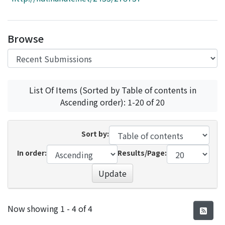
Access Statistics
Library Network
Browse
List Of Items (Sorted by Table of contents in
Ascending order): 1-20 of 20
Sort by:
In order:
Results/Page:
Update
Recent Submissions
Now showing
1 - 4 of 4