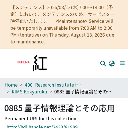
【メンテナンス】2026/08/13(木)7:00～14:00（予
定）において、メンテナンスのため、サービスを一
時停止いたします。 <Maintenance> Service will
be temporarily unavailable from 7:00 AM to 2:00
PM (tentative) on Thursday, August 13, 2026 due
to maintenance.
Home
400_Research Institute for Mathematical Sciences
Home
RIMS Kokyuroku
0885 量子情報理論とその応用
Communities
0885 量子情報理論とその応用
Browse
Permanent URI for this collection
Download Ranking
http://hdl.handle.net/2433/81989