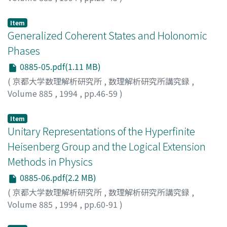
松枝, 秀明
;
Matsueda, Hideaki
;
マツエダ, ヒデアキ
Item
Generalized Coherent States and Holonomic
Phases
0885-05.pdf(1.11 MB)
(
京都大学数理解析研究所
,
数理解析研究所講究録
,
Volume 885
,
1994
,
pp.46-59
)
Matsumoto, Masao
;
Kuratsuji, Hiroshi
;
松本, 雅生
;
倉辻,
比呂志
;
マツモト, マサオ
;
クラツジ, ヒロシ
Item
Unitary Representations of the Hyperfinite
Heisenberg Group and the Logical Extension
Methods in Physics
0885-06.pdf(2.2 MB)
(
京都大学数理解析研究所
,
数理解析研究所講究録
,
Volume 885
,
1994
,
pp.60-91
)
OJIMA, IZUMI
;
OZAWA, MASANAO