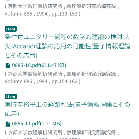
(
京都大学数理解析研究所
,
数理解析研究所講究録
,
Volume 885
,
1994
,
pp.139-153
)
須鎗, 弘樹
;
Suyari, Hiroki
;
スヤリ, ヒロキ
Item
条件付ユニタリー過程の数学的理論の検討:大
矢-Accaridi理論の応用の可能性(量子情報理論
とその応用)
0885-10.pdf(611.47 KB)
(
京都大学数理解析研究所
,
数理解析研究所講究録
,
Volume 885
,
1994
,
pp.154-162
)
広田, 修
;
Hirota, Osamu
;
ヒロタ, オサム
Item
実時空格子上の経路和法(量子情報理論とその
応用)
0885-11.pdf(1.11 MB)
(
京都大学数理解析研究所
,
数理解析研究所講究録
,