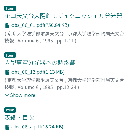
Item
花山天文台太陽館モザイクエッシェル分光器
obs_06_01.pdf(750.84 KB)
(
京都大学理学部附属天文台
,
京都大学理学部附属天文台
技報
,
Volume 6
,
1995
,
pp.1-11
)
牧田, 貢
;
久保田, 諄
;
Makita, Mitsugu
;
Kubota, Jun
;
マキ
タ, ミツグ
;
クボタ, ジュン
Item
大型真空分光器への熱影響
obs_06_12.pdf(1.13 MB)
(
京都大学理学部附属天文台
,
京都大学理学部附属天文台
技報
,
Volume 6
,
1995
,
pp.12-34
)
船越, 康宏
;
北井, 礼三郎
;
木村, 剛一
;
中井, 善寛
;
Show more
Funakoshi, Yasuhiro
;
Kitai, Reizaburo
;
Kimura, Goichi
;
Nakai, Yoshihiro
;
フナコシ, ヤスヒロ
;
キタイ, レイザブロ
Item
ウ
;
キムラ, ゴウイチ
;
ナカイ, ヨシヒロ
表紙・目次
obs_06_a.pdf(18.24 KB)