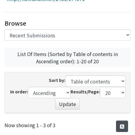
Access Statistics
Library Network
Browse
List Of Items (Sorted by Table of contents in
Ascending order): 1-20 of 20
Sort by:
In order:
Results/Page:
Update
Recent Submissions
Now showing
1 - 3 of 3