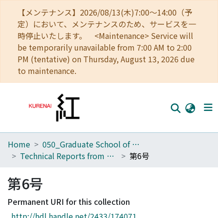
【メンテナンス】2026/08/13(木)7:00～14:00（予
定）において、メンテナンスのため、サービスを一
時停止いたします。 <Maintenance> Service will
be temporarily unavailable from 7:00 AM to 2:00
PM (tentative) on Thursday, August 13, 2026 due
to maintenance.
Home
050_Graduate School of Science
Home
Technical Reports from Kwasan and Hida Observatories Faculty of science, Kyoto University
第6号
Communities
第6号
Browse
Permanent URI for this collection
Download Ranking
http://hdl.handle.net/2433/174071