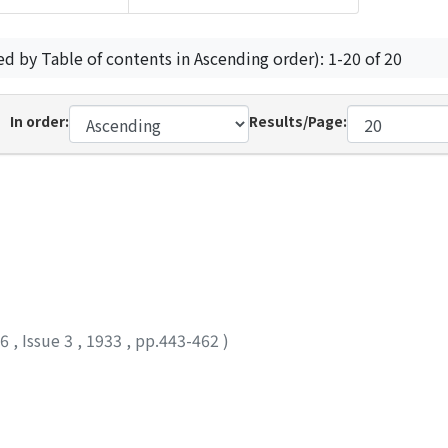
ed by Table of contents in Ascending order): 1-20 of 20
In order:
Results/Page:
36
,
Issue 3
,
1933
,
pp.443-462
)