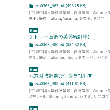
eca0363_463.pdf(498.25 KB)
(
京都帝國大學經濟學會
,
經濟論叢
,
Volume 
高田, 保馬
;
Takata, Yasuma
;
タカタ, ヤスマ
Item
ケトレー直後の英佛統計學(二)
eca0363_480.pdf(534.32 KB)
(
京都帝國大學經濟學會
,
經濟論叢
,
Volume 
財部, 靜治
;
Takarabe, Seiji
;
タカラベ, セイジ
Item
地方財政調整交付金を批判す
eca0363_495.pdf(411.61 KB)
(
京都帝國大學經濟學會
,
經濟論叢
,
Volume 
汐見, 三郎
;
Shiomi, Saburo
;
シオミ, サブロウ
Item