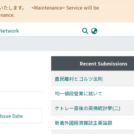
<Maintenance> Service will be
enance.
 Network
Recent Submissions
農民離村とゴルツ法則
均一値段營業に就いて
ケトレー直後の英佛統計學(二)
Issue Date
新着外國經濟雜誌主要論題