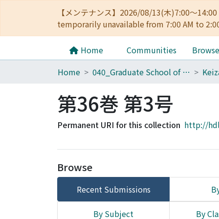
【メンテナンス】2026/08/13(木)7:00～14
temporarily unavailable from 7:00 AM to 2:0
Home
Communities
Brows
Home
040_Graduate School of Economics
第36巻 第3号
Permanent URI for this collection
http://hd
Browse
Recent Submissions
By
By Subject
By Cla