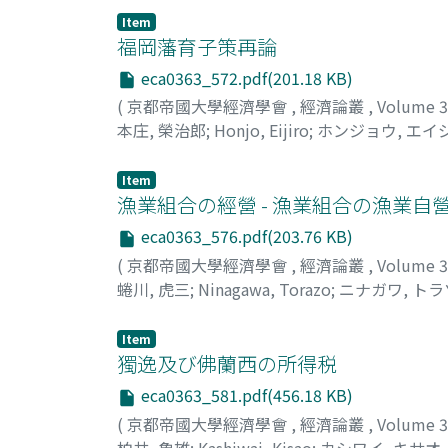
Item
福岡藩育子策再論
eca0363_572.pdf(201.18 KB)
(
京都帝國大學經濟學會
,
經濟論叢
,
Volume 
本庄, 榮治郎
;
Honjo, Eijiro
;
ホンジョウ, エイ
Item
漁業組合の經營 - 漁業組合の漁業自營
eca0363_576.pdf(203.76 KB)
(
京都帝國大學經濟學會
,
經濟論叢
,
Volume 
蜷川, 虎三
;
Ninagawa, Torazo
;
ニナガワ, ト
Item
獨逸及び佛蘭西の所得税
eca0363_581.pdf(456.18 KB)
(
京都帝國大學經濟學會
,
經濟論叢
,
Volume 
柏井, 象雄
;
Kashiwai, Kisao
;
カシワイ, キサオ