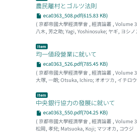
農民離村とゴルツ法則
eca0363_508.pdf(615.83 KB)
(
京都帝國大學經濟學會
,
經濟論叢
,
Volume 
八木, 芳之助
;
Yagi, Yoshinosuke
;
ヤギ, ヨシ
Item
均一値段營業に就いて
eca0363_526.pdf(785.45 KB)
(
京都帝國大學經濟學會
,
經濟論叢
,
Volume 
大塚, 一朗
;
Otsuka, Ichiro
;
オオツカ, イチロウ
Item
中央銀行協力の發展に就いて
eca0363_550.pdf(704.25 KB)
(
京都帝國大學經濟學會
,
經濟論叢
,
Volume 
松岡, 孝兒
;
Matsuoka, Koji
;
マツオカ, コウジ