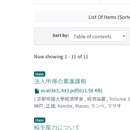
List Of Items (Sort
Sort by:
Recent Submissions
Now showing
1 - 11 of 11
Item
法人所得の累進課税
eca0363_443.pdf(611.58 KB)
(
京都帝國大學經濟學會
,
經濟論叢
,
Volume 
神戸, 正雄
;
Kambe, Masao
;
カンベ, マサオ
Item
純生産力について