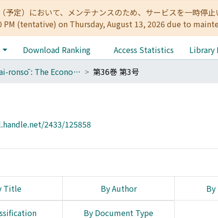
:00（予定）において、メンテナンスのため、サービスを一時停止いたします。 
0 PM (tentative) on Thursday, August 13, 2026 due to maint
e
Download Ranking
Access Statistics
Library
Keizai-ronsō : The Economic Review
第36巻 第3号
l.handle.net/2433/125858
 Title
By Author
By 
ssification
By Document Type