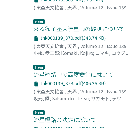
(
東亞天文協會
,
天界
,
Volume 12
,
Issue 139
Item
來る獅子座大流星雨の觀測について
tnk000139_370.pdf(343.74 KB)
(
東亞天文協會
,
天界
,
Volume 12
,
Issue 139
小槇, 孝二郎
;
Komaki, Kojiro
;
コマキ, コウジ
Item
流星經路中の高度變化に就いて
tnk000139_378.pdf(406.26 KB)
(
東亞天文協會
,
天界
,
Volume 12
,
Issue 139
阪元, 鐵
;
Sakamoto, Tetsu
;
サカモト, テツ
Item
流星經路の決定に就いて