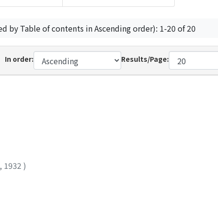
ed by Table of contents in Ascending order): 1-20 of 20
In order:
Results/Page:
,
1932
)