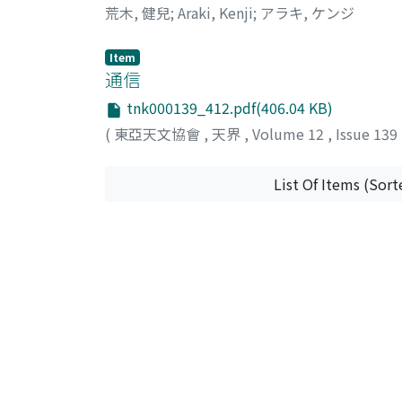
荒木, 健兒
;
Araki, Kenji
;
アラキ, ケンジ
Item
通信
tnk000139_412.pdf(406.04 KB)
(
東亞天文協會
,
天界
,
Volume 12
,
Issue 139
List Of Items (Sort