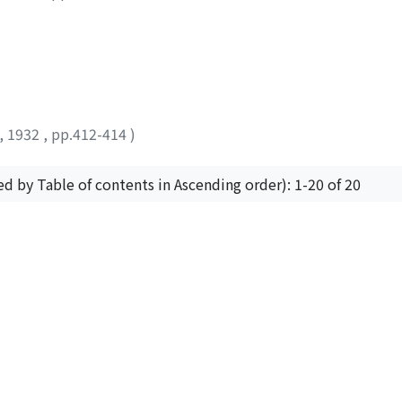
,
1932
,
pp.412-414
)
ed by Table of contents in Ascending order): 1-20 of 20