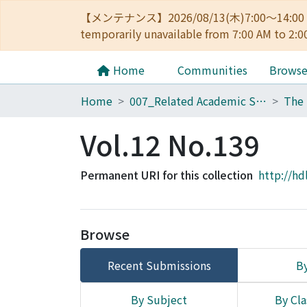
【メンテナンス】2026/08/13(木)7:00～14
temporarily unavailable from 7:00 AM to 2:0
Home
Communities
Brows
Home
007_Related Academic Societies
The 
Vol.12 No.139
Permanent URI for this collection
http://hd
Browse
Recent Submissions
By
By Subject
By Cla