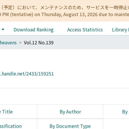
:00（予定）において、メンテナンスのため、サービスを一時停止いたします。 
0 PM (tentative) on Thursday, August 13, 2026 due to maint
e
Download Ranking
Access Statistics
Library
heavens
Vol.12 No.139
l.handle.net/2433/159251
 Title
By Author
By 
ssification
By Document Type