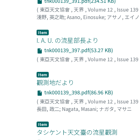
tnk000139_391.pdf(234.51 KB)
(
東亞天文協會
,
天界
,
Volume 12
,
Issue 139
淺野, 英之助
;
Asano, Einosuke
;
アサノ, エイ
Item
I. A. U. の流星部長より
tnk000139_397.pdf(53.27 KB)
(
東亞天文協會
,
天界
,
Volume 12
,
Issue 139
Item
觀測地だより
tnk000139_398.pdf(86.96 KB)
(
東亞天文協會
,
天界
,
Volume 12
,
Issue 139
長田, 政二
;
Nagata, Masani
;
ナガタ, マサニ
Item
タシケント天文臺の流星觀測