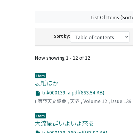
List Of Items (Sort
Sort by:
Recent Submissions
Now showing
1 - 12 of 12
Item
表紙ほか
tnk000139_a.pdf(663.54 KB)
(
東亞天文協會
,
天界
,
Volume 12
,
Issue 139
Item
大流星群いよいよ來る
tnk000139_369.pdf(53.97 KB)