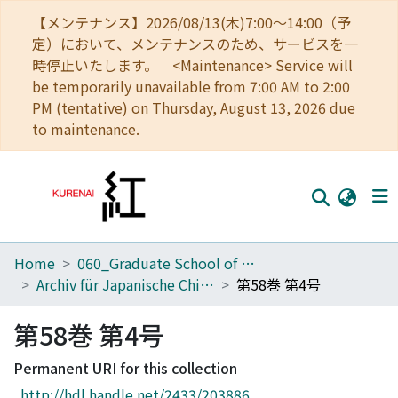
【メンテナンス】2026/08/13(木)7:00～14:00（予
定）において、メンテナンスのため、サービスを一
時停止いたします。 <Maintenance> Service will
be temporarily unavailable from 7:00 AM to 2:00
PM (tentative) on Thursday, August 13, 2026 due
to maintenance.
Home
060_Graduate School of Medicine
Home
Archiv für Japanische Chirurgie
第58巻 第4号
Communities
第58巻 第4号
Browse
Permanent URI for this collection
Download Ranking
http://hdl.handle.net/2433/203886