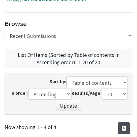
Access Statistics
Library Network
Browse
List Of Items (Sorted by Table of contents in
Ascending order): 1-20 of 20
Sort by:
In order:
Results/Page:
Update
Recent Submissions
Now showing
1 - 4 of 4