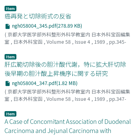
Item
癌再発と切除術式の反省
ngh058004_345.pdf(278.89 KB)
(
京都大学医学部外科整形外科学教室内 日本外科宝函編集
室
,
日本外科宝函
,
Volume 58
,
Issue 4
,
1989
,
pp.345-
346
)
鈴木, 敞
;
SUZUKI, TAKASHI
Item
肝広範切除後の胆汁酸代謝，特に拡大肝切除
後早期の胆汁酸上昇機序に関する研究
ngh058004_347.pdf(1.82 MB)
(
京都大学医学部外科整形外科学教室内 日本外科宝函編集
室
,
日本外科宝函
,
Volume 58
,
Issue 4
,
1989
,
pp.347-
359
)
田矢, 功司
;
TAYA, KOJI
Item
A Case of Concomitant Association of Duodenal
Carcinoma and Jejunal Carcinoma with