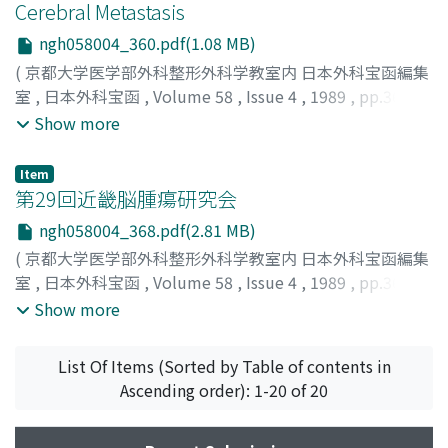
Cerebral Metastasis
ngh058004_360.pdf(1.08 MB)
(
京都大学医学部外科整形外科学教室内 日本外科宝函編集
室
,
日本外科宝函
,
Volume 58
,
Issue 4
,
1989
,
pp.360-
367
)
Show more
MIYAMOTO, MASAAKI
;
SUDO, TAKAAKI
;
KAWAMURA,
MASAO
;
SHOBU, RYUJI
;
BESSHO, HIDEAKI
;
KUYAMA,
Item
TAKESHI
;
宮本, 正章
;
須藤, 峻章
;
河村, 正生
;
菖蒲, 隆治
;
別
第29回近畿脳腫瘍研究会
所, 偉光
;
久山, 健
ngh058004_368.pdf(2.81 MB)
(
京都大学医学部外科整形外科学教室内 日本外科宝函編集
室
,
日本外科宝函
,
Volume 58
,
Issue 4
,
1989
,
pp.368-
387
)
Show more
List Of Items (Sorted by Table of contents in
Ascending order): 1-20 of 20