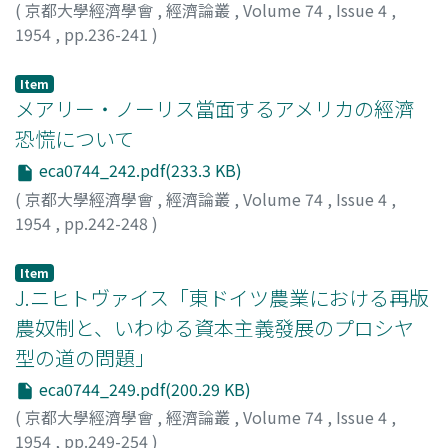
(
京都大學經濟學會
,
經濟論叢
,
Volume 74
,
Issue 4
,
1954
,
pp.236-241
)
有富, 重尋
;
Aritomi, Shigehiro
;
アリトミ, シゲヒロ
Item
メアリー・ノーリス當面するアメリカの經濟
恐慌について
eca0744_242.pdf(233.3 KB)
(
京都大學經濟學會
,
經濟論叢
,
Volume 74
,
Issue 4
,
1954
,
pp.242-248
)
中西, 健一
;
Nakanishi, Kenichi
;
ナカニシ, ケンイチ
Item
J.ニヒトヴァイス「東ドイツ農業における再版
農奴制と、いわゆる資本主義發展のプロシヤ
型の道の問題」
eca0744_249.pdf(200.29 KB)
(
京都大學經濟學會
,
經濟論叢
,
Volume 74
,
Issue 4
,
1954
,
pp.249-254
)