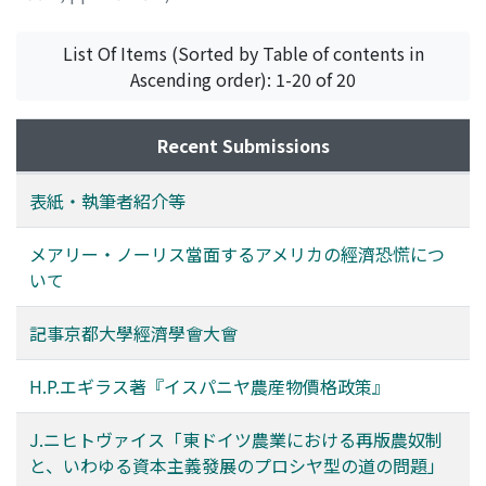
山口, 和男
;
Yamaguchi, Kazuo
;
ヤマグチ, カズオ
List Of Items (Sorted by Table of contents in
Ascending order): 1-20 of 20
Recent Submissions
表紙・執筆者紹介等
メアリー・ノーリス當面するアメリカの經濟恐慌につ
いて
記事京都大學經濟學會大會
H.P.エギラス著『イスパニヤ農産物價格政策』
J.ニヒトヴァイス「東ドイツ農業における再版農奴制
と、いわゆる資本主義發展のプロシヤ型の道の問題」