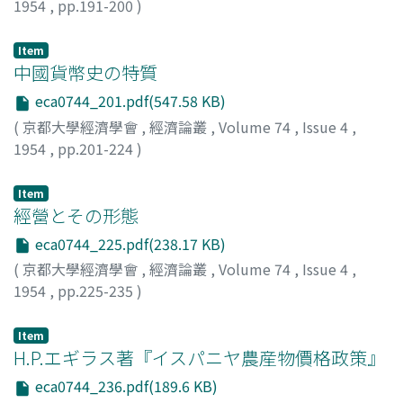
1954
,
pp.191-200
)
岸本, 誠二郎
;
Kishimoto, Seijiro
;
キシモト, セイジロウ
Item
中國貨幣史の特質
eca0744_201.pdf(547.58 KB)
(
京都大學經濟學會
,
經濟論叢
,
Volume 74
,
Issue 4
,
1954
,
pp.201-224
)
穂積, 文雄
;
Hozumi, Fumio
;
ホヅミ, フミオ
Item
經營とその形態
eca0744_225.pdf(238.17 KB)
(
京都大學經濟學會
,
經濟論叢
,
Volume 74
,
Issue 4
,
1954
,
pp.225-235
)
小島, 昌太郎
;
Kojima, Shotaro
;
コジマ, ショウタロウ
Item
H.P.エギラス著『イスパニヤ農産物價格政策』
eca0744_236.pdf(189.6 KB)