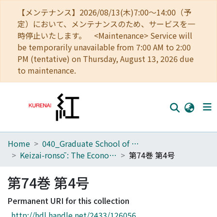
【メンテナンス】2026/08/13(木)7:00～14:00（予
定）において、メンテナンスのため、サービスを一
時停止いたします。 <Maintenance> Service will
be temporarily unavailable from 7:00 AM to 2:00
PM (tentative) on Thursday, August 13, 2026 due
to maintenance.
Home
040_Graduate School of Economics
Home
Keizai-ronsō : The Economic Review
第74巻 第4号
Communities
第74巻 第4号
Browse
Permanent URI for this collection
Download Ranking
http://hdl.handle.net/2433/126056