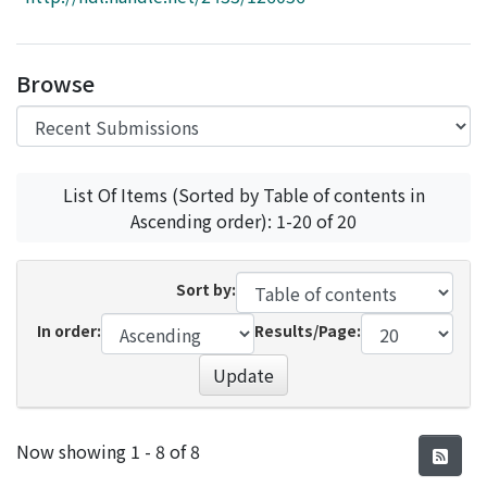
Access Statistics
Library Network
Browse
List Of Items (Sorted by Table of contents in
Ascending order): 1-20 of 20
Sort by:
In order:
Results/Page:
Update
Recent Submissions
Now showing
1 - 8 of 8