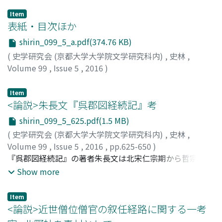
Item
表紙・目次ほか
shirin_099_5_a.pdf(374.76 KB)
(
史学研究会 (京都大学大学院文学研究科内)
,
史林
,
Volume 99
,
Issue 5
,
2016
)
Item
<論説>朱長文『呉郡図経続記』考
shirin_099_5_625.pdf(1.5 MB)
(
史学研究会 (京都大学大学院文学研究科内)
,
史林
,
Volume 99
,
Issue 5
,
2016
,
pp.625-650
)
稲葉, 一郎
『呉郡図経続記』の著者朱長文は北宋仁宗期から哲宗期を
;
INABA, Ichiro
;
イナバ, イチロウ
生きた蘇州人である。父の死後、十六年間、郷里の蘇州の
Show more
旧居に定住、研鑽生活をおくり多数の著述を残した。『呉
郡図経続記』はその隠棲期間の末期に蘇州知事の晏知止の
Item
依頼をうけて撰述し、その後任の章[ゴ]に提出した作品で
<論説>近世僧位僧官の叙任経路に関する一考
ある。朱家の蔵書と彼自身の収集した古記録を資料とし、