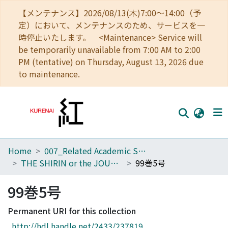
【メンテナンス】2026/08/13(木)7:00～14:00（予
定）において、メンテナンスのため、サービスを一
時停止いたします。 <Maintenance> Service will
be temporarily unavailable from 7:00 AM to 2:00
PM (tentative) on Thursday, August 13, 2026 due
to maintenance.
Home
007_Related Academic Societies
Home
THE SHIRIN or the JOURNAL OF HISTORY
99巻5号
Communities
99巻5号
Browse
Permanent URI for this collection
Download Ranking
http://hdl.handle.net/2433/237819