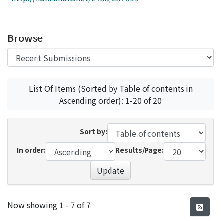
Access Statistics
Library Network
Browse
List Of Items (Sorted by Table of contents in
Ascending order): 1-20 of 20
Sort by:
In order:
Results/Page:
Update
Recent Submissions
Now showing
1 - 7 of 7