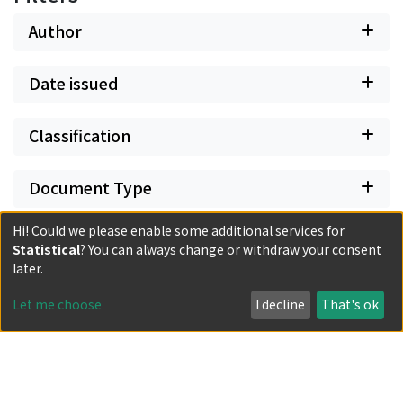
Author
Date issued
Classification
Document Type
Hi! Could we please enable some additional services for
Has files
Statistical
? You can always change or withdraw your consent
later.
Let me choose
I decline
That's ok
Powered by DSpace and JAIRO Crawler-List
All items in KURENAI are protected by original copyright,
with all rights reserved, unless otherwise indicated.
Privacy policy
Send Feedback