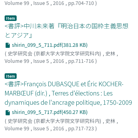
Volume 99
,
Issue 5
,
2016
,
pp.704-710
)
井上, 文則
;
INOUE, Huminori
;
イノウエ, フミノリ
Item
<書評>中川未来著『明治日本の国枠主義思想
とアジア』
shirin_099_5_711.pdf(381.28 KB)
(
史学研究会 (京都大学大学院文学研究科内)
,
史林
,
Volume 99
,
Issue 5
,
2016
,
pp.711-716
)
中野目, 徹
;
NAKANOME, Toru
;
ナカノメ, トオル
Item
<書評>François DUBASQUE et Éric KOCHER-
MARBŒUF (dir.) , Terres d'élections : Les
dynamiques de l'ancrage politique, 1750-2009
shirin_099_5_717.pdf(450.27 KB)
(
史学研究会 (京都大学大学院文学研究科内)
,
史林
,
Volume 99
,
Issue 5
,
2016
,
pp.717-723
)
谷口, 良生
;
TANIGUCHI, Ryosei
;
タニグチ, リョウセイ