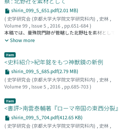
察 : 北野社を素材として
大中祥符中に編纂された全国総志、『大中祥符諸州図経』
shirin_099_5_651.pdf(2.01 MB)
の一部『蘇州図経』の後を継ぎ、その遺欠を補うかたちで
著された。史料批判を通じて前史の誤謬を正し、北宋盛時
(
史学研究会 (京都大学大学院文学研究科内)
,
史林
,
の蘇州の姿を的確簡明に再現している。南宋期に著された
Volume 99
,
Issue 5
,
2016
,
pp.651-684
)
范成大『呉郡志』は朱長文が『呉郡図経続記』に整理した
石津, 裕之
本稿では、曼殊院門跡が管轄した北野社を素材として、被
;
ISHIZU, Hiroyuki
;
イシヅ, ヒロユキ
類目構成を基礎にして発展的に再編成されたものである。
叙任者・門跡・朝廷の三者の動向から浮かび上がる叙任経
Show more
本書は土地案内に属する「地記」から歴史叙述に分類され
路の実態を描出するとともに、個別門跡が管掌する叙任経
る「地方志」への転換点に位置づけられている。また彼が
路に関する先行研究の妥当性を検証した。具体的には、北
Item
別冊として編集した「呉門総集」は後代の地方志資料集の
野社の叙任経路が如何なるものであったかを分析するとい
<史料紹介>紀年銘をもつ神獣鏡の新例
先駆となった。
う手法を採りつつ、安永年間の官位をめぐる動き(安永一
shirin_099_5_685.pdf(2.79 MB)
件) の全貌解明に取り組んだ。その結果、叙任経路をめぐ
(
史学研究会 (京都大学大学院文学研究科内)
,
史林
,
っては、叙任主体を変更するか否かという次元で問題化す
Volume 99
,
Issue 5
,
2016
,
pp.685-703
)
る場合があり、三者の動向がせめぎ合う中で変更の是非が
岡村, 秀典
;
OKAMURA, Hidenori
;
オカムラ, ヒデノリ
決定されていたことを明らかにするとともに、先行研究の
Item
理解から漏れる叙任経路の存在を指摘した。また、北野社
<書評>南雲泰輔著『ローマ帝国の東西分裂』
は神社伝奏と関係を有する神社であったことに鑑み、如上
の分析結果を踏まえつつ、同社における神杜伝奏の問題に
shirin_099_5_704.pdf(412.65 KB)
も論及し、従来は指摘されてこなかった僧俗の官位を区別
(
史学研究会 (京都大学大学院文学研究科内)
,
史林
,
しない神社伝奏の実態を明らかにした。