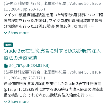
ALP, BAP, BGP-IとW-PTHまたはI-PTHの間にそれぞれ有
(
泌尿器科紀要刊行会
,
泌尿器科紀要
,
Volume 50
,
Issue
意な相関を認めたが, PTH ratioと各骨代謝マーカーとの間
11
,
2004
,
pp.763-766
)
には相関を認めなかった.2)PTH ratioが1.0以上の患者群は
吉道, 丈
マイクロ波組織凝固装置を用いた腎部分切除術について臨
;
井上, 啓史
;
辛島, 尚
;
濱口, 卓也
;
時永, 賢治
;
鎌田,
1.0未満の群よりも, W-PTH, I-PTH, BAP, BGP-Iは有意に高
雅行
床的検討を行った.対象は, マイクロ波組織凝固装置で腎部
;
小松, 文都
;
執印, 太郎
;
近澤, 成和
;
Yoshimichi, Jo
;
値であったが, ratioが1.0以上の患者113名のうち51名はI-
Inoue, Keiji
分切除術を行った11例12腫瘍(男性10例, 女性1例・平均年
;
Karashima, Takashi
;
Hamaguchi, Takuya
;
PTHが100pg/ml以下であった.PTH ratioはPTx施行後に
Tokinaga, Kenji
齢61.0歳)で, 最近の4例では体腔鏡下で行った.手術時間は
;
Kamada, Masayuki
;
Komatsu, Fumito
;
Show more
施行前の値よりも増加する傾向を認めた.以上, これらのこ
Shuin, Taro
平均249分(開放252分, 体腔鏡下244分), 出血量は平均
;
Chikazawa, Masakazu
とからもW-PTH assayはI-PTH assayとほぼ同様に慢性透
375ml(開放486ml, 体腔鏡下183ml), 全例輸血を要さなか
Item
析患者における骨代謝の指標となると考えられた.しかし
った.術後合併症は腹膜炎1例(開放)で, 保存的治療で軽快し
Grade 3表在性膀胱癌に対するBCG膀胱内注入
PTH ratioはカットオフ値が1.0の場合, 骨代謝回転の診断
た.術後腎機能では血中クレアチニンは開放, 体腔鏡下間で
療法の治療成績
には限界があると思われた
有意差はなく, クレアチニンクリアランスは開放で術後減
50_767.pdf(234.81 KB)
少したが, 体腔鏡下では減少を認めなかった.腫瘍径は平均
1.9cm, 病理組織所見は腎細胞癌9例(開放7例, 体腔鏡下2
(
泌尿器科紀要刊行会
,
泌尿器科紀要
,
Volume 50
,
Issue
例), 出血性嚢胞3例(体腔鏡下), 全例でsurgical marginは
11
,
2004
,
pp.767-771
)
negativeであった.観察期間6年で全例に再発なく, 腎機能
湯村, 寧
径尿道的膀胱腫瘍切除術を施行したGrade 3表在性膀胱癌
;
大古美, 治
;
高瀬, 和紀
;
濱野, 敦
;
山下, 雄三
;
野口,
も良好である.以上, これらの成績からも, 出血量, 術後疼痛
純男
(pTa, pT1, CIS)39例に対するBCG膀胱内注入療法の治療成
;
里見, 佳昭
;
Yumura, Yasushi
;
Oogo, Yoshiharu
;
の軽減などから体腔鏡下手術は有用と考えられた
Takase, Kazunori
績を検討した.それぞれBCG膀胱内注入治療を行った19例
;
Hamano, Atsushi
;
Yamashita, Yuzo
;
Noguchi, Sumio
(BCG投与群)と同治療を拒否した15例(BCG非投与群), そし
;
Satomi, Yoshiaki
Show more
てBCG投与のprimary CIS 5例(CIS-BCG投与群)の3群分け