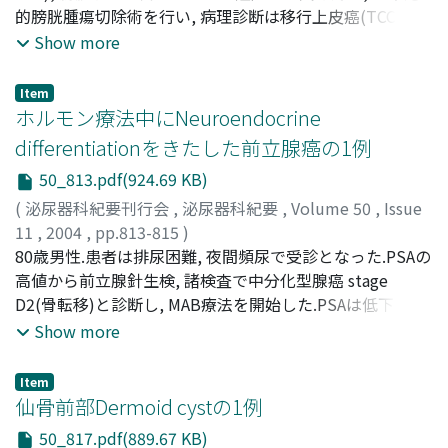
られていない
Nakagawa, Masahiro
的膀胱腫瘍切除術を行い, 病理診断は移行上皮癌(TCC)で
;
Kanno, Nobufumi
;
Miyoshi,
Susumu
あった.4ヵ月後尿細胞診が陰性化せず, 生検でTCCと診断
;
Kawano, Kiyoshi
;
Inoue, Hitoshi
Show more
された.膀胱内BCG注入療法を拒否され, 約1年後膀胱鏡で
全面に発赤拡大を認め, イムノブラダー膀胱内注入療法を
Item
行ったが改善せず, 膀胱鏡・CTで腫瘤性病変はなく, 再度
ホルモン療法中にNeuroendocrine
の注入療法で尿細胞診は一時クラス IIIとなったが, 患者は
differentiationをきたした前立腺癌の1例
腰痛で来院がなく, 3ヵ月後に肉眼的血尿と膀胱タンポナー
50_813.pdf(924.69 KB)
デで緊急入院した.CT・MRIで膀胱右側壁に4cmの腫瘤を
認め, 浸潤性膀胱腫瘍の診断で膀胱全摘除術, 両側尿管皮膚
(
泌尿器科紀要刊行会
,
泌尿器科紀要
,
Volume 50
,
Issue
瘻造設術を施行した.病理診断は扁平上皮癌で, 膀胱内に
11
,
2004
,
pp.813-815
)
TCCを一部認めた
松本, 吉弘
80歳男性.患者は排尿困難, 夜間頻尿で受診となった.PSAの
;
壬生, 寿一
;
影林, 頼明
;
Matsumoto, Yoshihiro
;
Mibu, Hisakazu
高値から前立腺針生検, 諸検査で中分化型腺癌 stage
;
Kagebayashi, Yoriaki
D2(骨転移)と診断し, MAB療法を開始した.PSAは低下し,
MRIで前立腺容積の縮小を認めた.約2年後PSAは低値であ
Show more
ったが, CEAの上昇からMRIで前立腺右葉に6cmの腫瘍を認
め, 精嚢右葉に浸潤し直腸を圧排しており, 右内腸骨リンパ
Item
節腫脹を認めた.生検では低分化型腺癌で, 免疫染色では初
仙骨前部Dermoid cystの1例
回に陰性であったCEA, NSE, chromogranin A,
50_817.pdf(889.67 KB)