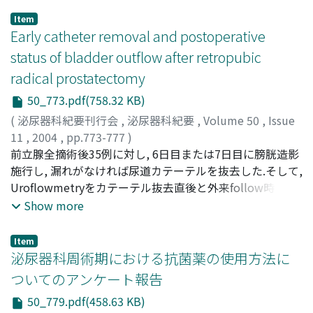
て比較した結果, 1)再発はBCG投与群4例(21.1%), 非投与
Item
群8例(53.3%), CIS-BCG群3例(60.0%)で, 3年での再発率は
Early catheter removal and postoperative
各々35%, 58%, 66.7%であった.2)ProgressionはBCG投与
status of bladder outflow after retropubic
群3例(75.0%, 癌死2例), 非投与群1例(12.5%, 癌死), CIS-
radical prostatectomy
BCG群2例(66.7%, 癌死1例)で, Tumor progression rateは
3群間で有意差はなく, 3群間の生存率も有意差はなかっ
50_773.pdf(758.32 KB)
た.3)BCG投与による副作用は尿意切迫・頻尿9例(37.5%),
(
泌尿器科紀要刊行会
,
泌尿器科紀要
,
Volume 50
,
Issue
血尿2例(8.3%), 排尿時痛5例(20.8%), 発熱4例(16.7%)で,
11
,
2004
,
pp.773-777
)
2例がBCG治療を中止した.その他重篤な合併症は認めなか
Kanno, Toru
前立腺全摘術後35例に対し, 6日目または7日目に膀胱造影
;
Shibasaki, Noboru
;
Ito, Masaaki
;
Tsuji,
った
Yutakai
施行し, 漏れがなければ尿道カテーテルを抜去した.そして,
;
Taki, Yoji
;
Takeuchi, Hideo
;
寒野, 徹
;
柴崎, 昇
;
伊
藤, 将彰
Uroflowmetryをカテーテル抜去直後と外来follow時(4～
;
辻, 裕
;
瀧, 洋二
;
竹内, 秀雄
20ヵ月)に施行した.その結果, 1)1例を除き尿道カテーテル
Show more
を早期抜去できたが, 抜去直後3例に尿閉を認め尿道カテー
テルを再留置した.2)尿失禁に関してはexcellent(pad必要
Item
なし)が25例(71.4%), good(padが1枚以下)が7例(20%)で
泌尿器科周術期における抗菌薬の使用方法に
あった.3)抜去直後uroflowmetryのmaximum flow
ついてのアンケート報告
nomogramでは12例に排尿困難を認めたが, 外来follow時
50_779.pdf(458.63 KB)
では8例に減少していた.しかし, そのうち3例に吻合部狭