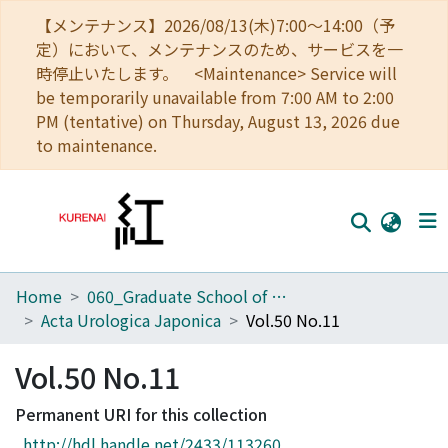
【メンテナンス】2026/08/13(木)7:00～14:00（予
定）において、メンテナンスのため、サービスを一
時停止いたします。 <Maintenance> Service will
be temporarily unavailable from 7:00 AM to 2:00
PM (tentative) on Thursday, August 13, 2026 due
to maintenance.
Home
060_Graduate School of Medicine
Home
Acta Urologica Japonica
Vol.50 No.11
Communities
Vol.50 No.11
Browse
Permanent URI for this collection
Download Ranking
http://hdl.handle.net/2433/113260