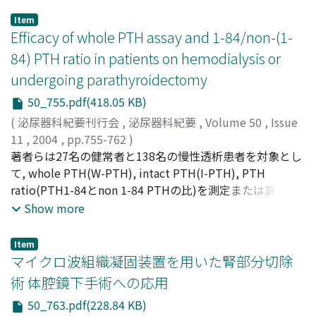
Item
Efficacy of whole PTH assay and 1-84/non-(1-
84) PTH ratio in patients on hemodialysis or
undergoing parathyroidectomy
50_755.pdf(418.05 KB)
(
泌尿器科紀要刊行会
,
泌尿器科紀要
,
Volume 50
,
Issue
11
,
2004
,
pp.755-762
)
Kato, Yuji
著者らは27名の健常者と138名の慢性透析患者を対象とし
;
Yamaguchi, Satoshi
;
Yachiku, Sunao
;
Fujisawa, Makoto
て, whole PTH(W-PTH), intact PTH(I-PTH), PTH
;
Kawakami, Norihiro
;
加藤, 祐司
;
山口,
聡
ratio(PTH1-84とnon 1-84 PTHの比)を測定または算出し,
;
八竹, 直
;
藤澤, 真
;
川上, 憲裕
骨型ALP(BAP)やインタクトオステオカルシン(BGP-I)など
Show more
の血中骨代謝マーカーと比較した.また, 2次性副甲状腺機
能亢進症により副甲状腺全摘出術(PTx)を受けた10名の患
Item
者を対象として, 手術前後の各パラメーターの変化につい
マイクロ波組織凝固装置を用いた腎部分切除
て検討し, W-PTH, PTH ratioの有用性を検討した.その結
術 体腔鏡下手術への応用
果, 1)健常者と透析患者の両群でW-PTHとI-PTHの間には
50_763.pdf(228.84 KB)
非常に強い相関を認めた(p<0.001).また透析患者群では,