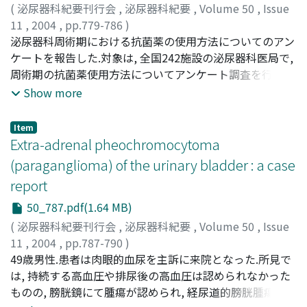
窄, 1例に尿道狭窄が認められた.以上, これらのことから
(
泌尿器科紀要刊行会
,
泌尿器科紀要
,
Volume 50
,
Issue
も, 尿道カテーテル早期抜去は安全に施行できると考えら
11
,
2004
,
pp.779-786
)
れたが, 抜去直後に排尿困難や尿閉を来す症例もあり, おそ
山本, 新吾
泌尿器科周術期における抗菌薬の使用方法についてのアン
;
金丸, 聰淳
;
小川, 修
;
石川, 清仁
;
星長, 清隆
;
岩
らく吻合部の浮腫が原因と考えられた.一方, 術後しばらく
村, 正嗣
ケートを報告した.対象は, 全国242施設の泌尿器科医局で,
;
佐藤, 威文
;
馬場, 志郎
;
松川, 雅則
;
竹山, 康
;
塚本,
してから排尿困難を訴える場合は吻合部狭窄や尿道狭窄を
泰司
周術期の抗菌薬使用方法についてアンケート調査を行っ
;
清田, 浩
;
小野寺, 昭一
;
頴川, 晋
;
門田, 晃一
;
公文, 裕
念頭に置く必要があると思われた
巳
た.その結果, 149施設149名より回答(61.6%)を得た.149名
;
江頭, 稔久
;
内藤, 誠二
;
田中, 一志
;
荒川, 創一
;
守殿, 貞
Show more
夫
の経験年数は平均18.9年, 149施設の泌尿器科病床数は平
;
安田, 満
;
石原, 哲
;
出口, 隆
;
山田, 陽司
;
村谷, 哲郎
;
松本,
哲朗
均22.4床, 泌尿器科常勤医師数は平均2.6人, 45施設(30%)
;
Yamamoto, Shingo
;
Kanamaru, Sojun
;
Ogawa,
Item
Osamu
で「周術期感染症阻止薬プロトコール」が規定されてい
;
Monden, Koichi
;
Kumon, Hiromi
;
Ishikawa,
Extra-adrenal pheochromocytoma
Kiyohito
た.抗菌薬投与のタイミングは「手術開始30分前～開始直
;
Hoshinaga, Kiyotaka
;
Egashira, Toshihisa
;
(paraganglioma) of the urinary bladder : a case
Naito, Seiji
前」が92%, 「術中の追加投与」は44%であった.抗菌薬は
;
Iwamura, Masatsugu
;
Satoh, Takefumi
;
report
Baba, Shiro
ペニシリン/第1・2世代セフェムを第一選択としたのは消
;
Tanaka, Kazushi
;
Arakawa, Soichi
;
Kamidono, Sadao
化管利用手術で78%, 他の術式で約90%, 投与期間は3日以
;
Matsukawa, Masanori
;
Takeyama,
50_787.pdf(1.64 MB)
Koh
内が60～90%であった.内服抗菌薬の追加投与は50～60%,
;
Tsukamoto, Taiji
;
Yasuda, Mitsuru
;
Ishihara,
(
泌尿器科紀要刊行会
,
泌尿器科紀要
,
Volume 50
,
Issue
Satoshi
投与期間は消化管利用手術で7日以上, 他の術式では5～7
;
Deguchi, Takashi
;
Kiyota, Hiroshi
;
Onodera,
11
,
2004
,
pp.787-790
)
Shoichi
日であった.以上, 泌尿器科医師の周術期感染阻止薬に対す
;
Egawa, Shin
;
Yamada, Yoji
;
Muratani, Tetsuro
;
Minagawa, Tomonori
49歳男性.患者は肉眼的血尿を主訴に来院となった.所見で
;
Sato, Tomoya
;
Furuhata,
Matsumoto, Tetsuro
る意識は標準化されてきたと考えられた
;
90260611
Masayuki
は, 持続する高血圧や排尿後の高血圧は認められなかった
;
Hirabayashi, Naoki
;
Kato, Haruaki
;
皆川, 倫範
;
佐藤, 智哉
ものの, 膀胱鏡にて腫瘍が認められ, 経尿道的膀胱腫瘍切除
;
古畑, 誠之
;
平林, 直樹
;
加藤, 晴朗