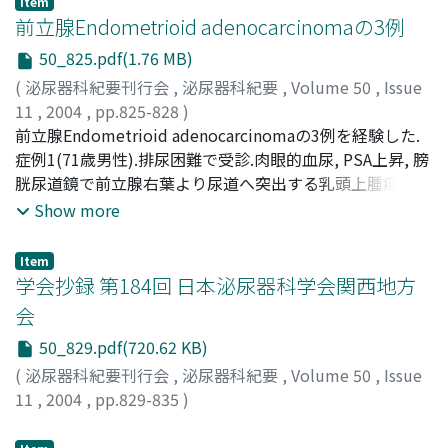
Item
T1強調像で低信号, T2強調像で不均一な高信号を示した.
前立腺Endometrioid adenocarcinomaの3例
更に血管造影では正中仙骨動脈から腫瘍への栄養血管を認
50_825.pdf(1.76 MB)
め, 生検ではS100免疫染色陽性の良性神経鞘腫で, 開腹下
(
泌尿器科紀要刊行会
,
泌尿器科紀要
,
Volume 50
,
Issue
に腫瘍摘出術を行った.腫瘍の骨盤内占拠で術中操作困難
11
,
2004
,
pp.825-828
)
のため腫瘍被覆切開で内容を核出し, 強固な仙骨癒着部の
植村, 元秀
前立腺Endometrioid adenocarcinomaの3例を経験した.
;
中川, 勝弘
;
菅野, 展史
;
西村, 健作
;
三好, 進
;
川
一部を残して腫瘍を摘出した.病理診断はAntoni A型の良性
野, 潔
症例1(71歳男性).排尿困難で受診.肉眼的血尿, PSA上昇, 膀
;
Uemura, Motohide
;
Nakagawa, Masahiro
;
Kanno,
神経鞘腫であった.術後血中S100蛋白は低下し, 術後1年6
Nobufumi
胱尿道鏡で前立腺右葉より尿道へ突出する乳頭上腫瘍を認
;
Nishimura, Kensaku
;
Miyoshi, Susumu
;
ヵ月経過で再発の徴候はない
Kawano, Kiyoshi
め, 生検で類内膜腺癌と診断, TAB療法でPSAは低下し, 前
Show more
立腺全摘除術を行った.しかし約1年3ヵ月後, 排尿困難から
膀胱鏡で乳頭状腫瘍を認めて切除, 類内膜腺癌であった.症
Item
例2(71歳男性).肉眼的血尿, 膀胱タンポナーデで入院とな
学会抄録 第184回 日本泌尿器科学会関西地方
った.PSA高値, CT・MRIで前立腺左葉より膀胱内に突出し,
会
精嚢へ浸潤する腫瘍を認め, 生検で前立腺類内膜腺癌と診
50_829.pdf(720.62 KB)
断, 膀胱前立腺摘除術を施行した.3ヵ月後PSA高値より, CT
で多発性肝転移を認め, TAB療法でPSAは低下した.症例
(
泌尿器科紀要刊行会
,
泌尿器科紀要
,
Volume 50
,
Issue
3(86歳男性).高血圧, 高脂血症で他院通院中, PSA高値で紹
11
,
2004
,
pp.829-835
)
介入院となった.MRIで前立腺両葉に内腺への浸潤を疑う
low intensity areaを認め, 生検で類内膜腺癌と診断, TAB