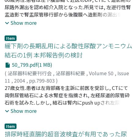
ていない
純男
尿路外漏出を認め紹介入院となった.所見では, 左逆行性腎
;
Katoh, Yoshitake
;
Hamano, Atsushi
;
Yumura,
Yasushi
盂造影で腎盂尿管移行部から後腹膜へ造影剤の漏出を認
;
Mikata, kunihisa
;
Ooko, Yoshiharu
;
Noguchi,
Sumio
め, CTで後腹膜に尿嚢様のlow density massを認めた.MRI
Show more
では中部尿管の狭窄, 第4腰椎にT1W1でlow intensityな腫
瘤性病変を認め, 尿管腫瘍疑いで手術を行い, 中部尿管狭窄
Item
部の術中迅速病理で移行上皮癌(TCC) grade 3, invasive
緩下剤の長期乱用による酸性尿酸アンモニウム
typeと診断され, 左腎尿管全摘を行った.病理所見では尿管
結石の1例 本邦報告例の検討
の長軸に沿って全層に低分化腺癌または高異型度のTCCを
50_799.pdf(1 MB)
疑わせる未分化な癌組織を認めた.尿管内腔に癌性変化は
なかったものの, CEA上昇から検索でS状結腸に5cmの全周
(
泌尿器科紀要刊行会
,
泌尿器科紀要
,
Volume 50
,
Issue
性狭窄を認め, 生検でS状結腸癌と診断された.そのためS状
11
,
2004
,
pp.799-803
)
結腸切除術を行った.病理所見は低分化腺癌で, S状結腸癌
加藤, 祐司
27歳女性.患者は左背部痛を主訴に前医を受診し, CTにて
;
芳生, 旭辰
;
佐賀, 祐司
;
山口, 聡
;
八竹, 直
;
川上,
の尿管転移と考えられた
憲裕
両側尿管結石による水腎症を指摘され, 左経尿道的尿管砕
;
Kato, Yuji
;
Hou, Kyokushin
;
Saga, Yuji
;
Yamaguchi,
Satoshi
石術を試みた.しかし, 結石は腎内にpush upされ左尿管ス
;
Yachiku, Sunao
;
Kawakami, Norihiro
テントの留置となった.今回, 精査および加療を目的に著者
Show more
らの施設へ入院したところ, 小球性低色素性貧血, 血清K濃
度の軽度低下, アルドステロンの分泌亢進, 24時間尿量と
Item
尿中Na排泄量の著明な低下を認めた.一方, CTでは右尿管
排尿時経直腸的超音波検査が有用であった尿