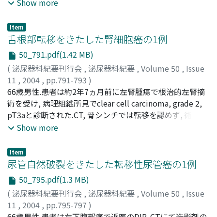
術を施行した.切除標本の病理診断は傍神経節腫であった.
Show more
尚, 血中のカテコラミンはほぼ正常範囲内であり, 経尿道的
膀胱腫瘍切除術中に高血圧発作を起こすことはなく, 非機
Item
能性の傍神経節腫であった.術後5ヵ月経過現在, 再発を認
舌根部転移をきたした腎細胞癌の1例
められていない
50_791.pdf(1.42 MB)
(
泌尿器科紀要刊行会
,
泌尿器科紀要
,
Volume 50
,
Issue
11
,
2004
,
pp.791-793
)
喜屋武, 淳
66歳男性.患者は約2年7ヵ月前に左腎腫瘍で根治的左腎摘
;
加藤, 慎之介
;
Kyan, Atsushi
;
Kato, Shin-
nosuke
術を受け, 病理組織所見でclear cell carcinoma, grade 2,
pT3aと診断された.CT, 骨シンチでは転移を認めず, 術後補
助療法は行わず経過観察していた.今回, 咽頭部の違和感で
Show more
受診となり, 間接鏡で舌根部に表面に白苔が付着した結節
状の腫瘤を認めた.生検でclear cell carcinomaが疑われ, 舌
Item
根部腫瘍摘出術を行った.病理組織所見はclear cell
尿管自然破裂をきたした転移性尿管癌の1例
carcinomaで腎細胞癌の舌根部転移と診断された.術後の全
50_795.pdf(1.3 MB)
身検索で胸部CT上微小肺転移を認め, インターフェロンα,
(
泌尿器科紀要刊行会
,
泌尿器科紀要
,
Volume 50
,
Issue
インターロイキン2の投与を開始した結果, 2年経過現在,
11
,
2004
,
pp.795-797
)
肺転移の増大は認めず, 舌根部や腹腔内の再発は認められ
加藤, 喜健
66歳男性.患者は左下腹部痛で近医のDIP, CTにて造影剤の
;
濱野, 敦
;
湯村, 寧
;
三賢, 訓久
;
大古, 美治
;
野口,