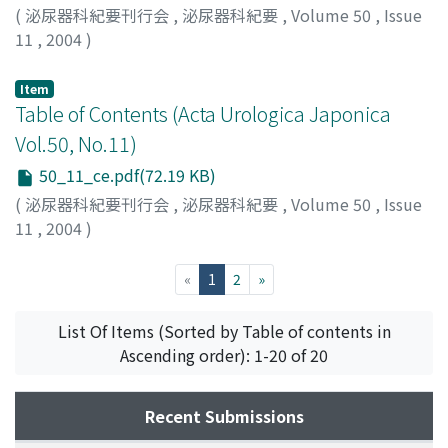
(
泌尿器科紀要刊行会
,
泌尿器科紀要
,
Volume 50
,
Issue
11
,
2004
)
Item
Table of Contents (Acta Urologica Japonica
Vol.50, No.11)
50_11_ce.pdf(72.19 KB)
(
泌尿器科紀要刊行会
,
泌尿器科紀要
,
Volume 50
,
Issue
11
,
2004
)
(current)
«
1
2
»
List Of Items (Sorted by Table of contents in
Ascending order): 1-20 of 20
Recent Submissions