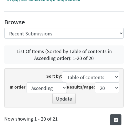
Access Statistics
Library Network
Browse
List Of Items (Sorted by Table of contents in
Ascending order): 1-20 of 20
Sort by:
In order:
Results/Page:
Update
Recent Submissions
Now showing
1 - 20 of 21