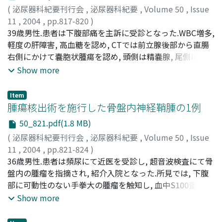
synaptophysin, NCAM染色が全て陽性となっていた.CTで
(
泌尿器科紀要刊行会
,
泌尿器科紀要
,
Volume 50
,
Issue
は肺・肝転移などは認めなかったが, 約7ヵ月後にはCEA,
11
,
2004
,
pp.817-820
)
NSEはさらに上昇し, CTでは多発肺転移を認め, 疼痛管理
神田, 英輝
39歳男性.患者は下腹部痛を主訴に受診となった.WBC増多,
;
桜井, 正樹
;
有馬, 公伸
;
Kanda, Hideki
;
Sakurai,
中心のQOL重視の治療を行ったが死亡した
Masaki
軽度の肝障害, 高血糖を認め, CTでは前立腺後部から直腸
;
Arima, Kiminobu
右側にかけて嚢胞状腫瘍を認め, 頭側は精嚢腺, 尾側は坐骨
結節レベルまで存在し, 一部に隔壁および壁肥厚を認めた.
Show more
経直腸超音波では前立腺右側に内部均一な点状エコーの腫
瘤を, MRIでは腫瘍内容はT1強調像でlow, T2強調像でiso
Item
～high densityであった.治療は抗生剤投与で下腹部痛は軽
腫瘍核出術を施行した骨盤内神経鞘腫の1例
快し, WBCも改善した.更に経仙骨アプローチでは仙骨前部
50_821.pdf(1.8 MB)
の嚢胞状腫瘍摘出術を施行し, 迅速病理診断でdermoid
(
泌尿器科紀要刊行会
,
泌尿器科紀要
,
Volume 50
,
Issue
cystと診断され, 腫瘍のみの摘出を行っ髪成分が主体で, 嚢
11
,
2004
,
pp.821-824
)
胞壁は汗腺を含む角化扁平上皮, 筋層構造で形成され, 異型
和田, 直樹
36歳男性.患者は頻尿にて近医を受診し, 超音波検査にて骨
;
北原, 克教
;
沼田, 篤
;
徳光, 正行
;
佐賀, 祐司
;
橋
細胞は認めずdermoid cystと診断された.保存的治療で治
本, 博
盤内の腫瘤を指摘され, 紹介入院となった.所見では, 下腹
;
金子, 茂男
;
八竹, 直
;
河野, 透
;
安住, 誠
;
小山内, 裕昭
;
癒し, 現在外来経過観察中である
Wada, Naoki
部に可動性のない手拳大の腫瘤を触知し, 血中S100蛋白の
;
Kitahara, Katsunori
;
Numata, Atsushi
;
Tokumitsu, Masayuki
軽度高値を認めた.超音波断層法では下腹部に嚢胞状の腫
;
Saga, Yuji
;
Hashimoto, Hiroshi
;
Show more
Kaneko, Shigeo
瘤を, CTでは骨盤内の仙骨前面に一部石灰化を伴った内部
;
Yachiku, Sunao
;
Kohno, Toru
;
Azumi,
Makoto
不均一な16×12×11cmの腫瘤を認め, MRIでは実質部分は
;
Osanai, Hiroaki