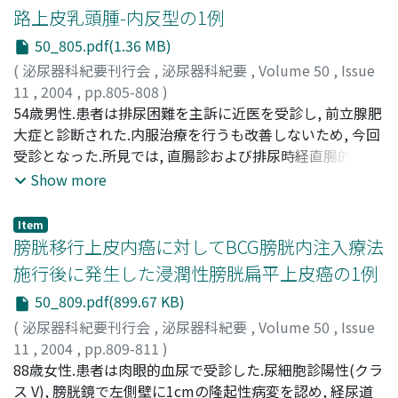
結石による高度水腎症と左上部尿管に4mmの結石を認め,
路上皮乳頭腫-内反型の1例
腎動態シンチでは右腎機能は廃絶し, 機能的左単腎であっ
50_805.pdf(1.36 MB)
た.左腎内結石を尿管鏡で摘出したところ, 結石成分は酸性
尿酸アンモニウムであった.患者は15歳より体重増加防止
(
泌尿器科紀要刊行会
,
泌尿器科紀要
,
Volume 50
,
Issue
の目的で市販の緩下剤を常用しており, そのため, まずはこ
11
,
2004
,
pp.805-808
)
の緩下剤を中止させ, 精神科医のカウンセリングを行った.
大石, 正勝
54歳男性.患者は排尿困難を主訴に近医を受診し, 前立腺肥
;
矢田, 康文
;
岡田, 晃一
;
三矢, 英輔
;
小島, 宗門
;
その結果, 尿量ならびに尿中Na排泄量は著明な改善を認め,
早瀬, 善正
大症と診断された.内服治療を行うも改善しないため, 今回
;
Oishi, Masakatsu
;
Yada, Yasufumi
;
Okada,
現在は外来経過観察中で結石再発はなく, 排便も酸化マグ
Koichi
受診となった.所見では, 直腸診および排尿時経直腸的超音
;
Mitsuya, Hideo
;
Kojima, Munekado
;
Hayase,
ネシウムや大建中湯などでコントロールされている
Yoshimasa
波検査(TRUS)で前立腺に異常なく, 前立腺肥大症も認めら
Show more
れなかった.しかし, 尿流量検査で明らかな尿勢低下を, 残
尿測定で病的残尿を認めた.特に残尿量測定時のTRUSで膀
Item
胱頸部に腫瘤像を認め, 膀胱鏡で膀胱頸部に1cmの有茎性
膀胱移行上皮内癌に対してBCG膀胱内注入療法
腫瘤を認め膀胱腫瘍と診断した.更に排尿動態把握のため
施行後に発生した浸潤性膀胱扁平上皮癌の1例
voiding TRUSを行ったところ, 蓄尿時に膀胱内に突出して
50_809.pdf(899.67 KB)
いた腫瘍が排尿時に内尿道口部に嵌頓し, 排尿終了時にゆ
っくり膀胱内に戻る様子が観察でき, 排尿障害の原因腫瘍
(
泌尿器科紀要刊行会
,
泌尿器科紀要
,
Volume 50
,
Issue
と確認, 経尿道的膀胱腫瘍切除術を施行した.病理組織所見
11
,
2004
,
pp.809-811
)
には尿路上皮乳頭腫-内反型と診断され, 以後, 尿流量も残
植村, 元秀
88歳女性.患者は肉眼的血尿で受診した.尿細胞診陽性(クラ
;
西村, 健作
;
中川, 勝弘
;
菅野, 展史
;
三好, 進
;
川
尿量も著明に改善, 術後8ヵ月経過現在, 腫瘍の再発は認め
野, 潔
ス V), 膀胱鏡で左側壁に1cmの隆起性病変を認め, 経尿道
;
井上, 均
;
Uemura, Motohide
;
Nishimura, Kensaku
;